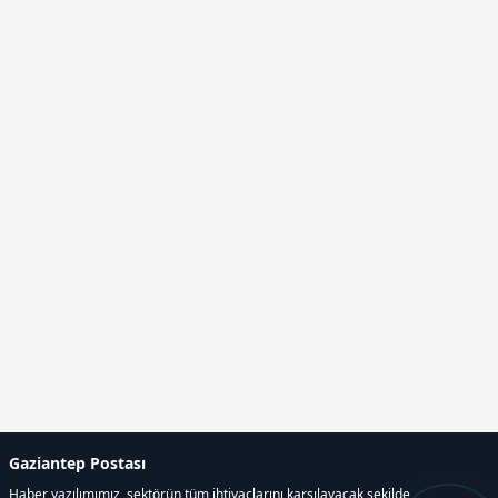
Gaziantep Postası
Haber yazılımımız, sektörün tüm ihtiyaçlarını karşılayacak şekilde