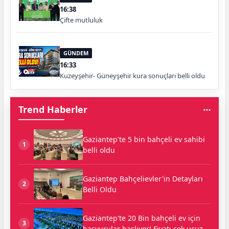
16:38
Çifte mutluluk
GÜNDEM
16:33
Kuzeyşehir- Güneyşehir kura sonuçları belli oldu
Trend Haberler
Gaziantep'te 5 bin bahçeli ev sahibi
1
belli oldu
Gaziantep Bahçelievler'in Detayları
2
Belli Oldu
Gaziantep'te 20 Bin bahçeli ev için
3
başvurular başlıyor! Fiyatı çok ucuz