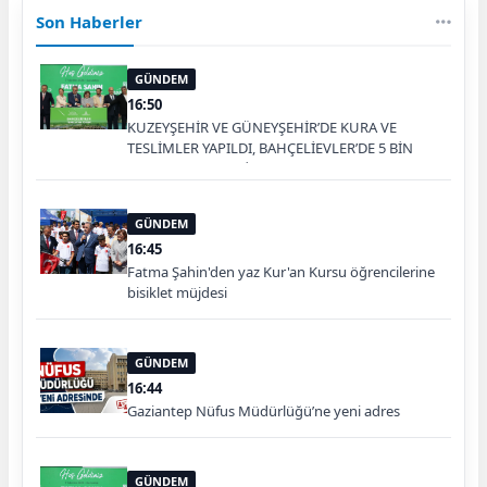
Son Haberler
GÜNDEM
16:50
KUZEYŞEHİR VE GÜNEYŞEHİR’DE KURA VE
TESLİMLER YAPILDI, BAHÇELİEVLER’DE 5 BİN
KONUTUN TEMELİ ATILDI
GÜNDEM
16:45
Fatma Şahin'den yaz Kur'an Kursu öğrencilerine
bisiklet müjdesi
GÜNDEM
16:44
Gaziantep Nüfus Müdürlüğü’ne yeni adres
GÜNDEM