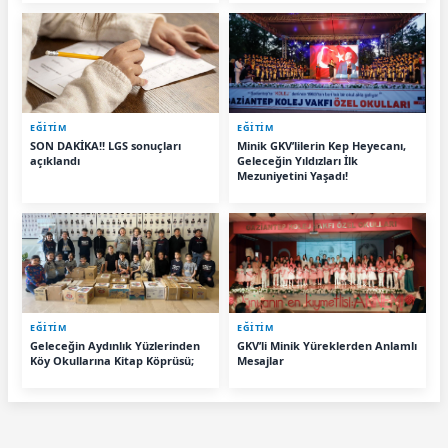
EĞİTİM
EĞİTİM
SON DAKİKA!! LGS sonuçları
Minik GKV’lilerin Kep Heyecanı,
açıklandı
Geleceğin Yıldızları İlk
Mezuniyetini Yaşadı!
EĞİTİM
EĞİTİM
Geleceğin Aydınlık Yüzlerinden
GKV’li Minik Yüreklerden Anlamlı
Köy Okullarına Kitap Köprüsü;
Mesajlar