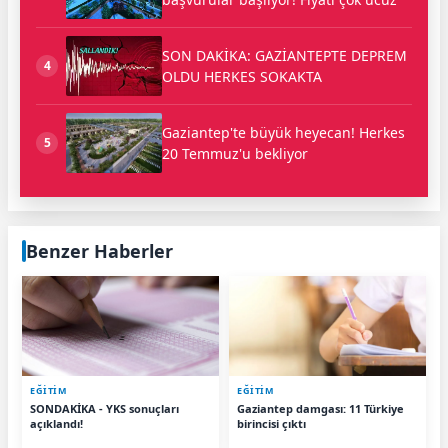
SON DAKİKA: GAZİANTEPTE DEPREM
4
OLDU HERKES SOKAKTA
Gaziantep'te büyük heyecan! Herkes
5
20 Temmuz'u bekliyor
Benzer Haberler
EĞİTİM
EĞİTİM
SONDAKİKA - YKS sonuçları
Gaziantep damgası: 11 Türkiye
açıklandı!
birincisi çıktı