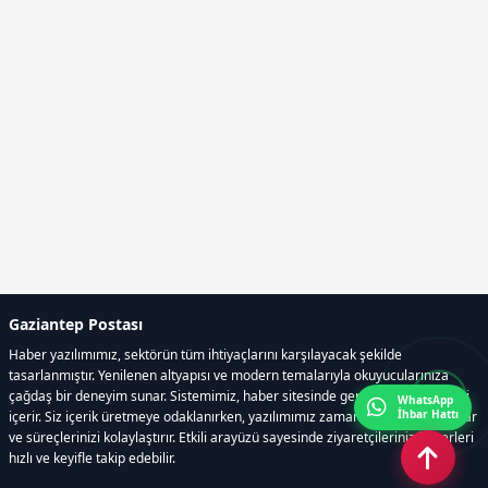
Gaziantep Postası
Haber yazılımımız, sektörün tüm ihtiyaçlarını karşılayacak şekilde
tasarlanmıştır. Yenilenen altyapısı ve modern temalarıyla okuyucularınıza
çağdaş bir deneyim sunar. Sistemimiz, haber sitesinde gerekli tüm modülleri
WhatsApp
İhbar Hattı
içerir. Siz içerik üretmeye odaklanırken, yazılımımız zamandan tasarruf sağlar
ve süreçlerinizi kolaylaştırır. Etkili arayüzü sayesinde ziyaretçileriniz haberleri
hızlı ve keyifle takip edebilir.