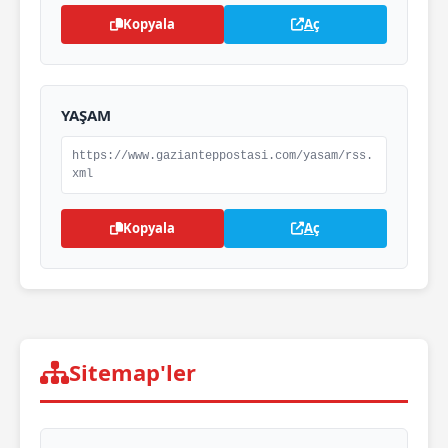
Kopyala
Aç
YAŞAM
https://www.gazianteppostasi.com/yasam/rss.
xml
Kopyala
Aç
Sitemap'ler