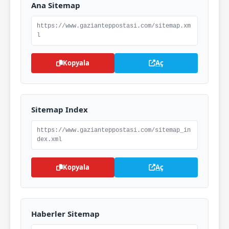
Ana Sitemap
https://www.gazianteppostasi.com/sitemap.xm
l
Kopyala
Aç
Sitemap Index
https://www.gazianteppostasi.com/sitemap_in
dex.xml
Kopyala
Aç
Haberler Sitemap