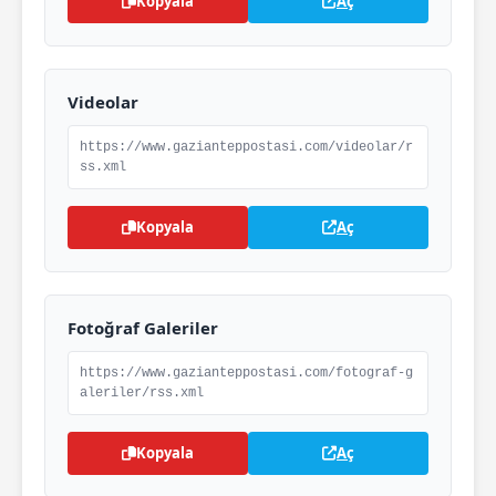
Kopyala
Aç
Videolar
https://www.gazianteppostasi.com/videolar/r
ss.xml
Kopyala
Aç
Fotoğraf Galeriler
https://www.gazianteppostasi.com/fotograf-g
aleriler/rss.xml
Kopyala
Aç