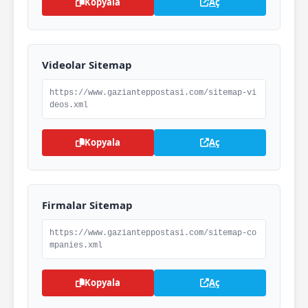
Kopyala
Aç
Videolar Sitemap
https://www.gazianteppostasi.com/sitemap-vi
deos.xml
Kopyala
Aç
Firmalar Sitemap
https://www.gazianteppostasi.com/sitemap-co
mpanies.xml
Kopyala
Aç