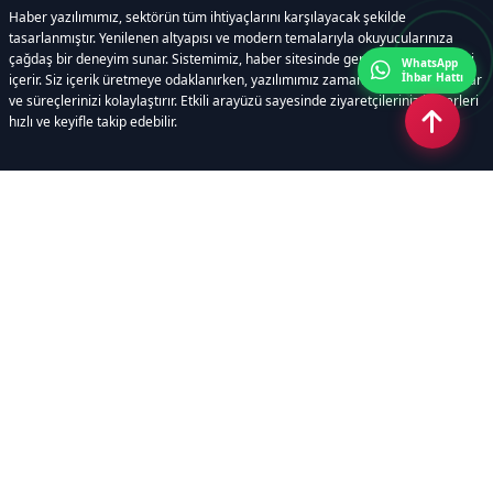
Haber yazılımımız, sektörün tüm ihtiyaçlarını karşılayacak şekilde
tasarlanmıştır. Yenilenen altyapısı ve modern temalarıyla okuyucularınıza
çağdaş bir deneyim sunar. Sistemimiz, haber sitesinde gerekli tüm modülleri
WhatsApp
İhbar Hattı
içerir. Siz içerik üretmeye odaklanırken, yazılımımız zamandan tasarruf sağlar
ve süreçlerinizi kolaylaştırır. Etkili arayüzü sayesinde ziyaretçileriniz haberleri
hızlı ve keyifle takip edebilir.
Kategoriler
GÜNDEM
EKONOMİ
SİYASET
ASAYİŞ
SPOR
SAĞLIK
EĞİTİM
MAGAZİN
KİTAP
POLİTİKA
DÜNYA
TEKNOLOJİ
KÜLTÜR SANAT
YAŞAM