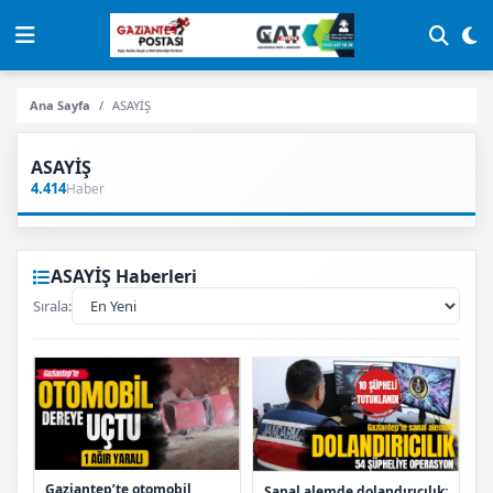
Ana Sayfa
ASAYİŞ
ASAYİŞ
4.414
Haber
ASAYİŞ Haberleri
Sırala:
Gaziantep’te otomobil
Sanal alemde dolandırıcılık: