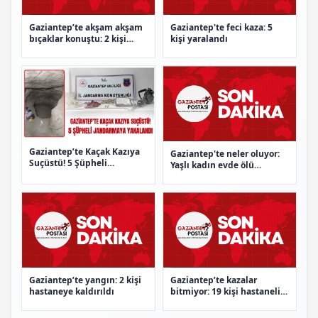
Gaziantep’te akşam akşam
Gaziantep'te feci kaza: 5
bıçaklar konuştu: 2 kişi
kişi yaralandı
bıçakla yaralandı
Gaziantep’te Kaçak Kazıya
Gaziantep'te neler oluyor:
Suçüstü! 5 Şüpheli
Yaşlı kadın evde ölü
Jandarmaya Yakalandı
bulundu
Gaziantep’te yangın: 2 kişi
Gaziantep’te kazalar
hastaneye kaldırıldı
bitmiyor: 19 kişi hastanelik
oldu