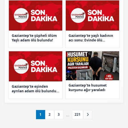
Gaziantep'te şüpheli ölüm
Gaziantep'te yaşlı kadının
Yaşlı adam ölü bulundu!
acı sonu: Evinde ölü
bulundu
Gaziantep'te husumet
Gaziantep'te eşinden
kurşunu ağır yaraladı
ayrılan adam ölü bulundu:
20 suç kaydı var
...
1
2
3
221