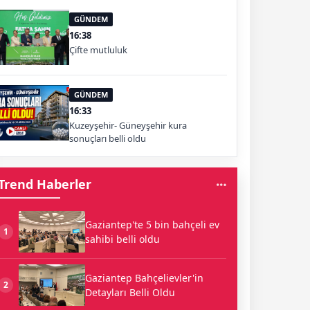
GÜNDEM
16:38
Çifte mutluluk
GÜNDEM
16:33
Kuzeyşehir- Güneyşehir kura
sonuçları belli oldu
Trend Haberler
Gaziantep'te 5 bin bahçeli ev
1
sahibi belli oldu
Gaziantep Bahçelievler'in
2
Detayları Belli Oldu