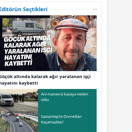
Editörün Seçtikleri
Göçük altında kalarak ağır yaralanan işçi
hayatını kaybetti
Ani manevra kazaya neden
oldu
Gaziantep’te Drone’dan
Kaçamadılar!