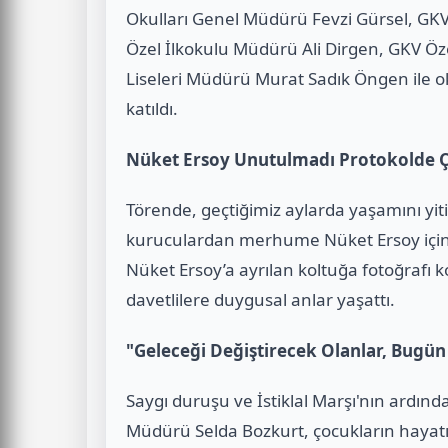
Okulları Genel Müdürü Fevzi Gürsel, GK
Özel İlkokulu Müdürü Ali Dirgen, GKV Ö
Liseleri Müdürü Murat Sadık Öngen ile ok
katıldı.
Nüket Ersoy Unutulmadı Protokolde Çi
Törende, geçtiğimiz aylarda yaşamını yi
kuruculardan merhume Nüket Ersoy için d
Nüket Ersoy’a ayrılan koltuğa fotoğrafı 
davetlilere duygusal anlar yaşattı.
"Geleceği Değiştirecek Olanlar, Bugün 
Saygı duruşu ve İstiklal Marşı'nın ardı
Müdürü Selda Bozkurt, çocukların hayatı