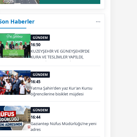
Son Haberler
GÜNDEM
16:50
KUZEYŞEHİR VE GÜNEYŞEHİR’DE
KURA VE TESLİMLER YAPILDI,
BAHÇELİEVLER’DE 5 BİN KONUTUN
TEMELİ ATILDI
GÜNDEM
16:45
Fatma Şahin'den yaz Kur'an Kursu
öğrencilerine bisiklet müjdesi
GÜNDEM
16:44
Gaziantep Nüfus Müdürlüğü’ne yeni
adres