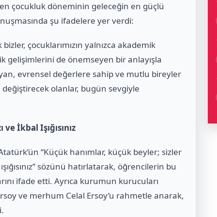
rken çocukluk döneminin geleceğin en güçlü
nuşmasında şu ifadelere yer verdi:
k bizler, çocuklarımızın yalnızca akademik
tik gelişimlerini de önemseyen bir anlayışla
yan, evrensel değerlere sahip ve mutlu bireyler
i değiştirecek olanlar, bugün sevgiyle
ı ve İkbal Işığısınız
atürk’ün “Küçük hanımlar, küçük beyler; sizler
l ışığısınız” sözünü hatırlatarak, öğrencilerin bu
arını ifade etti. Ayrıca kurumun kurucuları
soy ve merhum Celal Ersoy’u rahmetle anarak,
i.