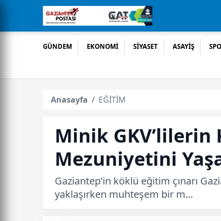
GÜNDEM
EKONOMİ
SİYASET
ASAYİŞ
SP
Anasayfa
EĞİTİM
Minik GKV’lilerin 
Mezuniyetini Yaşa
Gaziantep’in köklü eğitim çınarı Gazi
yaklaşırken muhteşem bir m...