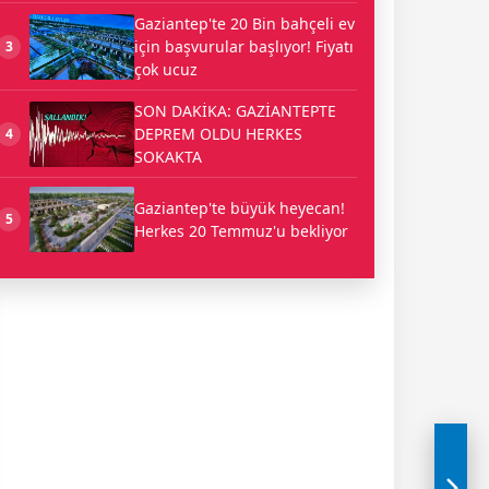
Gaziantep'te 20 Bin bahçeli ev
için başvurular başlıyor! Fiyatı
3
çok ucuz
SON DAKİKA: GAZİANTEPTE
DEPREM OLDU HERKES
4
SOKAKTA
Gaziantep'te büyük heyecan!
5
Herkes 20 Temmuz'u bekliyor