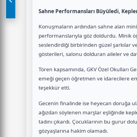
Sahne Performansları Büyüledi, Kepler 
Konuşmaların ardından sahne alan minik G
performanslarıyla göz doldurdu. Minik 
seslendirdiği birbirinden güzel şarkılar
gösterileri, salonu dolduran aileler ve da
Tören kapsamında, GKV Özel Okulları Ge
emeği geçen öğretmen ve idarecilere eme
teşekkür etti.
Gecenin finalinde ise heyecan doruğa ula
ağızdan söylenen marşlar eşliğinde keple
tadını çıkardı. Çocuklarının bu gurur dolu
gözyaşlarına hakim olamadı.