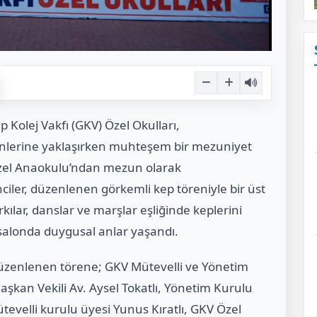
p Kolej Vakfı (GKV) Özel Okulları,
günlerine yaklaşırken muhteşem bir mezuniyet
Özel Anaokulu’ndan mezun olarak
nciler, düzenlenen görkemli kep töreniyle bir üst
ılar, danslar ve marşlar eşliğinde keplerini
, salonda duygusal anlar yaşandı.
üzenlenen törene; GKV Mütevelli ve Yönetim
aşkan Vekili Av. Aysel Tokatlı, Yönetim Kurulu
tevelli kurulu üyesi Yunus Kıratlı, GKV Özel