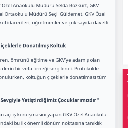
V Özel Anaokulu Müdürü Selda Bozkurt, GKV
zel Ortaokulu Müdürü Seçil Güldemet, GKV Özel
ul idarecileri, öğretmenler ve çok sayıda davetli
çeklerle Donatılmış Koltuk
tiren, ömrünü eğitime ve GKV’ye adamış olan
erin bir vefa örneği sergilendi. Protokolde
konulurken, koltuğun çiçeklerle donatılması tüm
Sevgiyle Yetiştirdiğimiz Çocuklarımızdır"
ndan açılış konuşmasını yapan GKV Özel Anaokulu
ndaki bu ilk önemli dönüm noktasına tanıklık