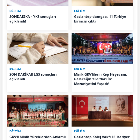
EĞİTİM
EĞİTİM
SONDAKİKA - YKS sonuçları
Gaziantep damgası: 11 Türkiye
açıklandı!
birincisi çıktı
EĞİTİM
EĞİTİM
SON DAKİKA!! LGS sonuçları
Minik GKV’lilerin Kep Heyecanı,
açıklandı
Geleceğin Yıldızları İlk
Mezuniyetini Yaşadı!
EĞİTİM
EĞİTİM
GKV’li Minik Yüreklerden Anlamlı
Gaziantep Kolej Vakfı 15. Kariyer