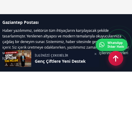
Gaziantep Postası
Haber yazılımımız, sektörün tüm ihtiyaçlarını karşılayacak şekilde
tasarlanmıştır. Yenilenen altyapısı ve modern temalarıyla okuyucularınıza
çağdaş bir deneyim sunar. Sistemimiz, haber sitesinde gerekli tüm modülleri
WhatsApp
İhbar Hattı
içerir. Siz içerik üretmeye odaklanırken, yazılımımız zamandan tasarruf sağlar
ve süreçlerinizi kolaylaştırır. Etkili arayüzü sayesinde ziyaretçileriniz haberleri
×
İLGİNİZİ ÇEKEBİLİR
hızlı ve keyifle takip edebilir.
Genç Çiftlere Yeni Destek
Kategoriler
GÜNDEM
EKONOMİ
SİYASET
ASAYİŞ
SPOR
SAĞLIK
EĞİTİM
MAGAZİN
KİTAP
POLİTİKA