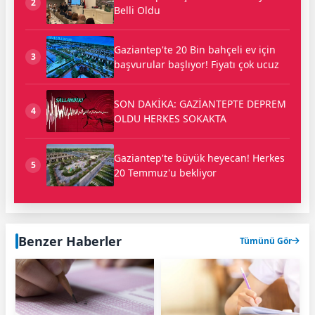
2
Belli Oldu
Gaziantep'te 20 Bin bahçeli ev için
3
başvurular başlıyor! Fiyatı çok ucuz
SON DAKİKA: GAZİANTEPTE DEPREM
4
OLDU HERKES SOKAKTA
Gaziantep'te büyük heyecan! Herkes
5
20 Temmuz'u bekliyor
Benzer Haberler
Tümünü Gör