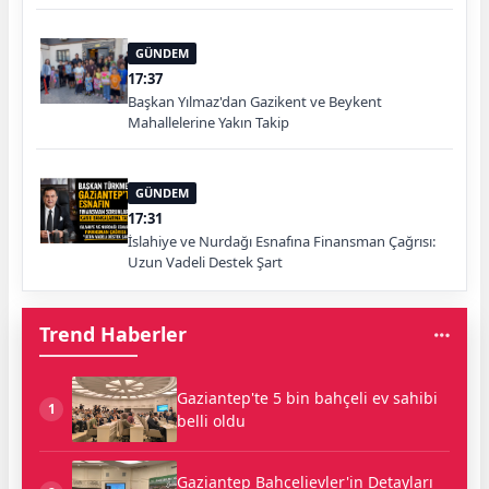
GÜNDEM
17:37
Başkan Yılmaz'dan Gazikent ve Beykent
Mahallelerine Yakın Takip
GÜNDEM
17:31
İslahiye ve Nurdağı Esnafına Finansman Çağrısı:
Uzun Vadeli Destek Şart
Trend Haberler
Gaziantep'te 5 bin bahçeli ev sahibi
1
belli oldu
Gaziantep Bahçelievler'in Detayları