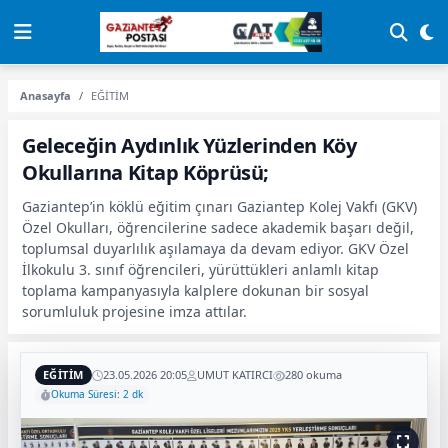
Anasayfa
EĞİTİM
Geleceğin Aydınlık Yüzlerinden Köy
Okullarına Kitap Köprüsü;
Gaziantep’in köklü eğitim çınarı Gaziantep Kolej Vakfı (GKV)
Özel Okulları, öğrencilerine sadece akademik başarı değil,
toplumsal duyarlılık aşılamaya da devam ediyor. GKV Özel
İlkokulu 3. sınıf öğrencileri, yürüttükleri anlamlı kitap
toplama kampanyasıyla kalplere dokunan bir sosyal
sorumluluk projesine imza attılar.
EĞİTİM
23.05.2026 20:05
UMUT KATIRCI
280 okuma
Okuma Süresi: 2 dk