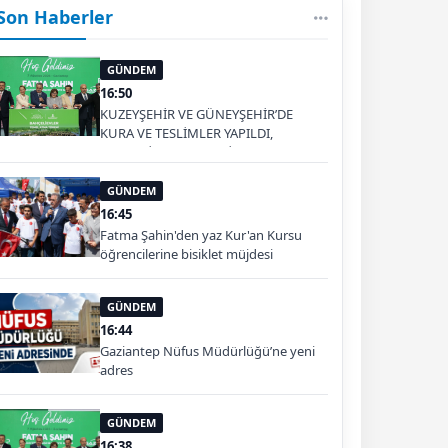
Son Haberler
GÜNDEM
16:50
KUZEYŞEHİR VE GÜNEYŞEHİR’DE
KURA VE TESLİMLER YAPILDI,
BAHÇELİEVLER’DE 5 BİN KONUTUN
TEMELİ ATILDI
GÜNDEM
16:45
Fatma Şahin'den yaz Kur'an Kursu
öğrencilerine bisiklet müjdesi
GÜNDEM
16:44
Gaziantep Nüfus Müdürlüğü’ne yeni
adres
GÜNDEM
16:38