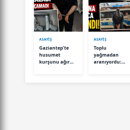
ASAYİŞ
ASAYİŞ
Gaziantep'te
Toplu
husumet
yağmadan
kurşunu ağır
aranıyordu:
yaraladı
Polis
kamerasına
yansıyınca
yakalandı