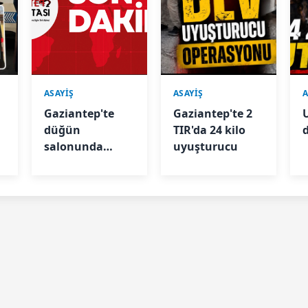
ASAYİŞ
ASAYİŞ
A
Gaziantep'te
Gaziantep'te 2
düğün
TIR'da 24 kilo
salonunda
uyuşturucu
zehirlenme: 3
kişi hastanelik
oldu