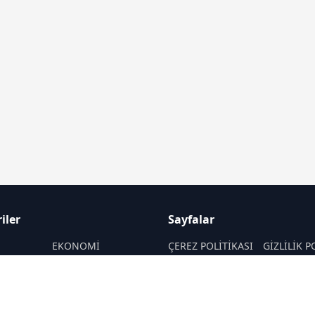
iler
Sayfalar
M
EKONOMİ
ÇEREZ POLİTİKASI
GİZLİLİK P
ASAYİŞ
HAKKIMIZDA
KÜNYE
SAĞLIK
İletişim
MAGAZİN