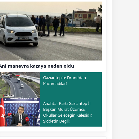
Ani manevra kazaya neden oldu
Gaziantep’te Drone’dan
Kaçamadılar!
Anahtar Parti Gaziantep İl
Başkan Murat Üzümcü:
Okullar Geleceğin Kalesidir,
Şiddetin Değil!