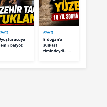
SAYİŞ
ASAYİŞ
Uyuşturucuya
Erdoğan'a
demir balyoz
süikast
timindeydi...
“Selim” kod
Yüzbaşı
Karatepe
yakalandı