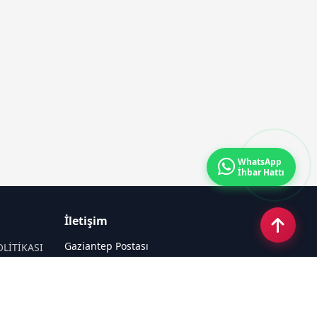
WhatsApp
İhbar Hattı
İletişim
Gaziantep Postası
OLİTİKASI
Güneş Mahallesi 87022 Nolu Sokak No:
44 Şahinbey / GAZİANTEP
Email:
tayfun_antep@hotmail.com