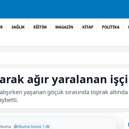
OR
SAĞLIK
EĞİTİM
MAGAZİN
KİTAP
POLİTİKA
arak ağır yaralanan işçi
alışırken yaşanan göçük sırasında toprak altında 
ybetti.
 okuma
Okuma Süresi: 1 dk