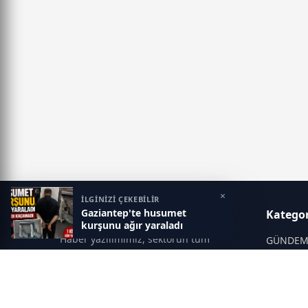
×
İLGİNİZİ ÇEKEBİLİR
Gaziantep'te husumet
Gaziantep Postası
Kategor
kurşunu ağır yaraladı
Haber yazılımımız, sektörün tüm
GÜNDE
ihtiyaçlarını karşılayacak şekilde
SİYASET
tasarlanmıştır. Yenilenen altyapısı ve
modern temalarıyla okuyucularınıza
SPOR
çağdaş bir deneyim sunar. Sistemimiz,
EĞİTİM