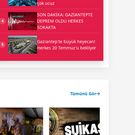
çok ucuz
SON DAKİKA: GAZİANTEPTE
DEPREM OLDU HERKES
4
SOKAKTA
Gaziantep'te büyük heyecan!
5
Herkes 20 Temmuz'u bekliyor
Tümünü Gör