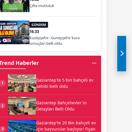
Çifte mutluluk
GÜNDEM
16:33
Kuzeyşehir- Güneyşehir kura
sonuçları belli oldu
Trend Haberler
Gaziantep'te 5 bin bahçeli ev
1
sahibi belli oldu
Gaziantep Bahçelievler'in
2
Detayları Belli Oldu
Gaziantep'te 20 Bin bahçeli ev
için başvurular başlıyor! Fiyatı
3