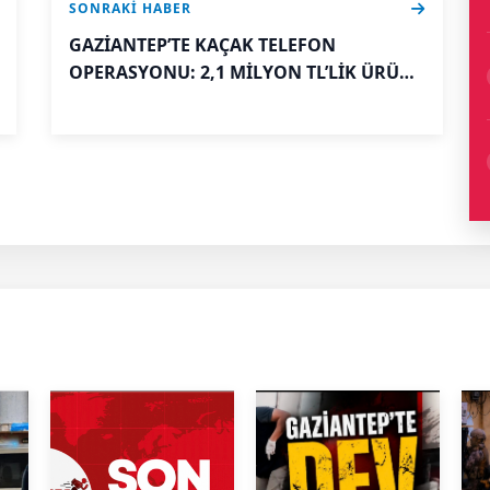
SONRAKI HABER
GAZİANTEP’TE KAÇAK TELEFON
OPERASYONU: 2,1 MİLYON TL’LİK ÜRÜN
ELE GEÇİRİLDİ