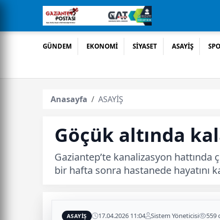
GÜNDEM
EKONOMİ
SİYASET
ASAYİŞ
SP
Anasayfa
ASAYİŞ
Göçük altında kal
Gaziantep’te kanalizasyon hattında ç
bir hafta sonra hastanede hayatını ka
17.04.2026 11:04
Sistem Yöneticisi
559
ASAYİŞ