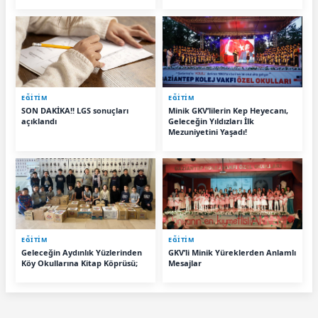
EĞİTİM
EĞİTİM
SON DAKİKA!! LGS sonuçları
Minik GKV’lilerin Kep Heyecanı,
açıklandı
Geleceğin Yıldızları İlk
Mezuniyetini Yaşadı!
EĞİTİM
EĞİTİM
Geleceğin Aydınlık Yüzlerinden
GKV’li Minik Yüreklerden Anlamlı
Köy Okullarına Kitap Köprüsü;
Mesajlar