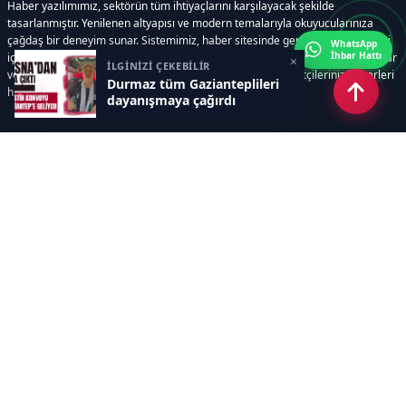
Haber yazılımımız, sektörün tüm ihtiyaçlarını karşılayacak şekilde
tasarlanmıştır. Yenilenen altyapısı ve modern temalarıyla okuyucularınıza
çağdaş bir deneyim sunar. Sistemimiz, haber sitesinde gerekli tüm modülleri
WhatsApp
İhbar Hattı
içerir. Siz içerik üretmeye odaklanırken, yazılımımız zamandan tasarruf sağlar
×
İLGİNİZİ ÇEKEBİLİR
ve süreçlerinizi kolaylaştırır. Etkili arayüzü sayesinde ziyaretçileriniz haberleri
Durmaz tüm Gazianteplileri
hızlı ve keyifle takip edebilir.
dayanışmaya çağırdı
Kategoriler
GÜNDEM
EKONOMİ
SİYASET
ASAYİŞ
SPOR
SAĞLIK
EĞİTİM
MAGAZİN
KİTAP
POLİTİKA
DÜNYA
TEKNOLOJİ
KÜLTÜR SANAT
YAŞAM
Sayfalar