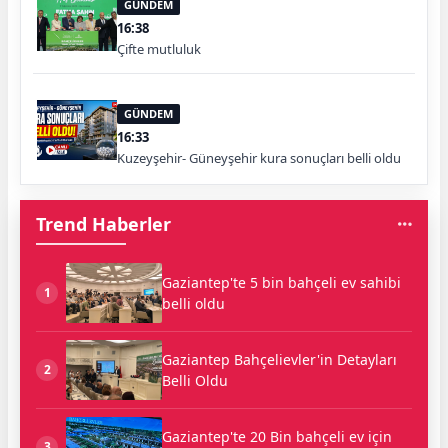
GÜNDEM
16:38
Çifte mutluluk
GÜNDEM
16:33
Kuzeyşehir- Güneyşehir kura sonuçları belli oldu
Trend Haberler
Gaziantep'te 5 bin bahçeli ev sahibi
1
belli oldu
Gaziantep Bahçelievler'in Detayları
2
Belli Oldu
Gaziantep'te 20 Bin bahçeli ev için
3