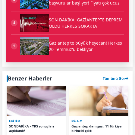
başvurular başlıyor! Fiyatı çok ucuz
SON DAKİKA: GAZİANTEPTE DEPREM
4
OLDU HERKES SOKAKTA
Gaziantep'te büyük heyecan! Herkes
5
20 Temmuz'u bekliyor
Benzer Haberler
Tümünü Gör
EĞİTİM
EĞİTİM
SONDAKİKA - YKS sonuçları
Gaziantep damgası: 11 Türkiye
açıklandı!
birincisi çıktı