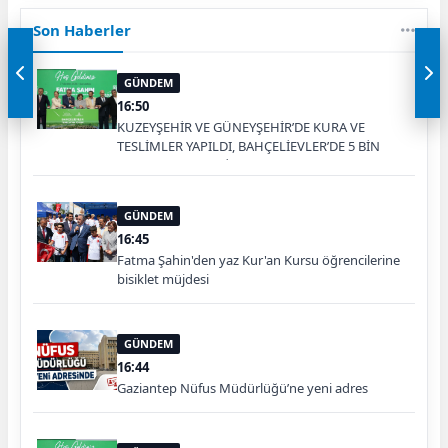
Son Haberler
GÜNDEM
16:50
KUZEYŞEHİR VE GÜNEYŞEHİR’DE KURA VE
TESLİMLER YAPILDI, BAHÇELİEVLER’DE 5 BİN
KONUTUN TEMELİ ATILDI
GÜNDEM
16:45
Fatma Şahin'den yaz Kur'an Kursu öğrencilerine
bisiklet müjdesi
GÜNDEM
16:44
Gaziantep Nüfus Müdürlüğü’ne yeni adres