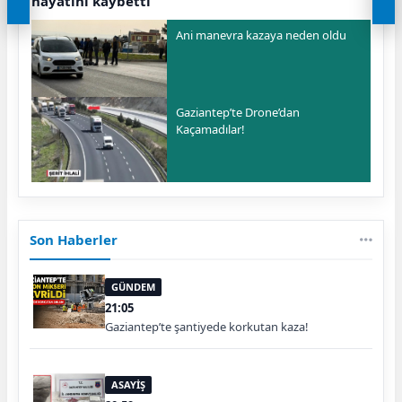
hayatını kaybetti
Ani manevra kazaya neden oldu
Gaziantep’te Drone’dan
Kaçamadılar!
Son Haberler
GÜNDEM
21:05
Gaziantep’te şantiyede korkutan kaza!
ASAYİŞ