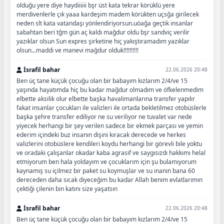
olduğu yere diye haydiiiiii bşr üst kata tekrar körüklü yere
merdivenlerle çık yaaa kardeşim madem körükten uçsğa girilecek
neden slt kata vatandaşı yönlendiriyorsun.uöağa geçtik insanlar
sabahtan beri tğm gün aç kaldı mağdur oldu bşr sandviç verilir
yazıklar olsun Sun expres şirketine hiç yakıştıramadım yazıklar
olsun...maddi ve manevi mağdur olduk!!!!!!!!!!
İsrafil bahar
22.06.2026 20:48
Ben üç tane küçük çocuğu olan bir babayım kızlarım 2/4/ve 15
yaşında hayatımda hiç bu kadar mağdur olmadım ve öfkelenmedim
elbette aksilik olur elbette başka havalimanlarına transfer yapılır
fakat insanlar çocukları ile valizleri ile ortada bekletilmez otobüslerle
başka şehre transfer ediliyor ne su veriliyor ne tuvalet var nede
yiyecek herhangi bir şey verilen sadece bir ekmek parçası ve yemin
ederim içindeki buz insanın dişini kıracak derecede ve herkes
valizlerini otobüslere kendileri koydu herhangi bir görevli bile yoktu
ve oradaki çalışanlar okadar kaba agrasif ve saygısızdı hakkımı helal
etmiyorum ben hala yoldayım ve çocuklarım için şu bulamıyorum
kaynamış su içilmez bir paket su koymuşlar ve su inanın bana 60
dereceden daha sıcak diyeceğim bu kadar Allah benim evlatlarımın
çektiği çilenin bin katını size yaşatsın
İsrafil bahar
22.06.2026 20:48
Ben üç tane küçük çocuğu olan bir babayım kızlarım 2/4/ve 15