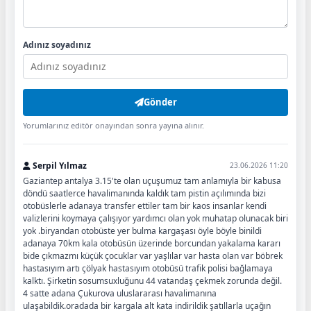
Adınız soyadınız
Gönder
Yorumlarınız editör onayından sonra yayına alınır.
Serpil Yılmaz
23.06.2026 11:20
Gaziantep antalya 3.15'te olan uçuşumuz tam anlamıyla bir kabusa
döndü saatlerce havalimanında kaldık tam pistin açılımında bizi
otobüslerle adanaya transfer ettiler tam bir kaos insanlar kendi
valizlerini koymaya çalışıyor yardımcı olan yok muhatap olunacak biri
yok .biryandan otobüste yer bulma kargaşası öyle böyle binildi
adanaya 70km kala otobüsün üzerinde borcundan yakalama kararı
bide çıkmazmı küçük çocuklar var yaşlılar var hasta olan var böbrek
hastasıyım artı çölyak hastasıyım otobüsü trafik polisi bağlamaya
kalktı. Şirketin sosumsuxluğunu 44 vatandaş çekmek zorunda değil.
4 satte adana Çukurova uluslararası havalimanına
ulaşabildik.oradada bir kargala alt kata indirildik şatıllarla uçağın