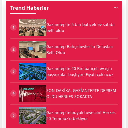
Trend Haberler
Gaziantep'te 5 bin bahçeli ev sahibi
1
belli oldu
Gaziantep Bahçelievler'in Detayları
2
Belli Oldu
Gaziantep'te 20 Bin bahçeli ev için
3
başvurular başlıyor! Fiyatı çok ucuz
SON DAKİKA: GAZİANTEPTE DEPREM
4
OLDU HERKES SOKAKTA
Gaziantep'te büyük heyecan! Herkes
5
20 Temmuz'u bekliyor