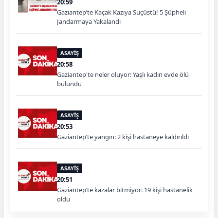
20:59
Gaziantep’te Kaçak Kazıya Suçüstü! 5 Şüpheli
Jandarmaya Yakalandı
ASAYİŞ
20:58
Gaziantep'te neler oluyor: Yaşlı kadın evde ölü
bulundu
ASAYİŞ
20:53
Gaziantep’te yangın: 2 kişi hastaneye kaldırıldı
ASAYİŞ
20:51
Gaziantep’te kazalar bitmiyor: 19 kişi hastanelik
oldu