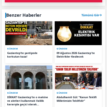
Benzer Haberler
Tümünü Gör
GÜNDEM
GÜNDEM
Gaziantep’te şantiyede
09 Ağustos 2026 Gaziantep'te
korkutan kaza!
Elektrikler Kesilecek
GÜNDEM
GÜNDEM
DİKKAT! Gaziantep'te o makine
Abdulhamit Gül: “Kanun Teklifi
ve aletleri kullanmak Valilik
Milletimizin Teklifidir”
kararıyla geçici olarak