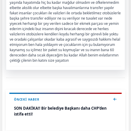
yaşında hayatımda hiç bu kadar mağdur olmadım ve öfkelenmedim
elbette aksilik olur elbette başka havalimanlarına transfer yapılır
fakat insanlar çocukları ile valizleri ile ortada bekletilmez otobüslerle
başka şehre transfer ediliyor ne su veriliyor ne tuvalet var nede
yiyecek herhangi bir şey verilen sadece bir ekmek parçası ve yemin
ederim içindeki buz insanın dişini kıracak derecede ve herkes
valizlerini otobüslere kendileri koydu herhangi bir görevli bile yoktu
ve oradaki çalışanlar okadar kaba agrasif ve saygısızdı hakkımı helal
etmiyorum ben hala yoldayım ve çocuklarım için şu bulamıyorum
kaynamış su içilmez bir paket su koymuşlar ve su inanın bana 60
dereceden daha sıcak diyeceğim bu kadar Allah benim evlatlarımın
çektiği çilenin bin katını size yaşatsın
ÖNCEKI HABER
SON DAKİKA!! Bir belediye Başkanı daha CHP'den
istifa etti!