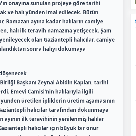
n onayına sunulan projeye göre tarihi
cak ve halı yünden imal edilecek. Bütün
lar, Ramazan ayına kadar halıların camiye
ken, halı ilk teravih namazına yetişecek. Şam
yenileyecek olan Gaziantepli halıcılar, camiye
mlandıktan sonra halıyı dokumaya
e döşenecek
irliği Başkanı Zeynal Abidin Kaplan, tarihi
di. Emevi Camisi'nin halılarıyla ilgili
r yünden üretilen ipliklerin üretim aşamasının
aziantepli halıcılar tarafından dokunmaya
 ayının ilk teravihinin yenilenmiş halılar
Gaziantepli halıcılar için büyük bir onur