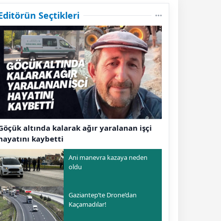
Editörün Seçtikleri
Göçük altında kalarak ağır yaralanan işçi
hayatını kaybetti
Ani manevra kazaya neden
oldu
Gaziantep’te Drone’dan
Kaçamadılar!