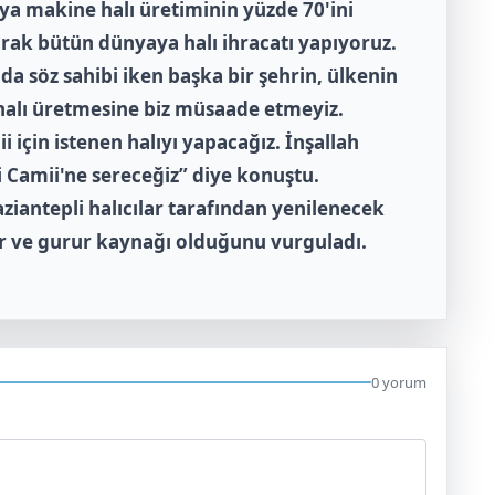
ya makine halı üretiminin yüzde 70'ini
larak bütün dünyaya halı ihracatı yapıyoruz.
a söz sahibi iken başka bir şehrin, ülkenin
 halı üretmesine biz müsaade etmeyiz.
i için istenen halıyı yapacağız. İnşallah
 Camii'ne sereceğiz” diye konuştu.
aziantepli halıcılar tarafından yenilenecek
ur ve gurur kaynağı olduğunu vurguladı.
0 yorum