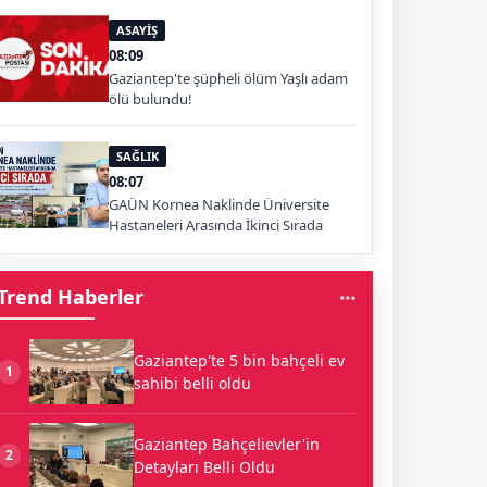
ASAYİŞ
08:09
Gaziantep'te şüpheli ölüm Yaşlı adam
ölü bulundu!
SAĞLIK
08:07
GAÜN Kornea Naklinde Üniversite
Hastaneleri Arasında İkinci Sırada
Trend Haberler
Gaziantep'te 5 bin bahçeli ev
1
sahibi belli oldu
Gaziantep Bahçelievler'in
2
Detayları Belli Oldu