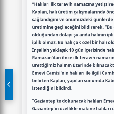
“Halıları ilk teravih namazına yetiştire
Kaplan, halı üretim çalışmalarında önc
sağlandığını ve önümüzdeki günlerde Ga
üretimine geçileceğini bildirerek, “Bu ç
olduğundan dolayı şu anda halının iplik
iplik olmaz. Bu halı çok özel bir halı ol
İnşallah yaklaşık 10 gün içerisinde hal
Ramazan'dan önce ilk teravih namazına 
ürettiğimiz halının üzerinde kılınacak
Emevi Camisi'nin halıları ile ilgili C
belirten Kaplan, yapılan sunumda Kâbe 
istendiğini bildirdi.
“Gaziantep'te dokunacak halıları Emev
Gaziantep'in özellikle makine halıları