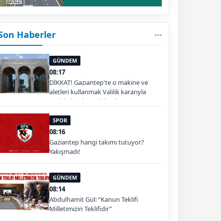
Son Haberler
GÜNDEM
08:17
DİKKAT! Gaziantep'te o makine ve
aletleri kullanmak Valilik kararıyla
geçici olarak yasaklandı
SPOR
08:16
Gaziantep hangi takımı tutuyor?
Yakışmadı!
GÜNDEM
08:14
Abdulhamit Gül: “Kanun Teklifi
Milletimizin Teklifidir”