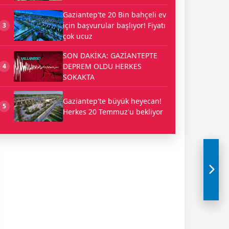
Gaziantep'te 20 Bin bahçeli ev
için başvurular başlıyor! Fiyatı
3
çok ucuz
SON DAKİKA: GAZİANTEPTE
DEPREM OLDU HERKES
4
SOKAKTA
Gaziantep'te büyük heyecan!
5
Herkes 20 Temmuz'u bekliyor