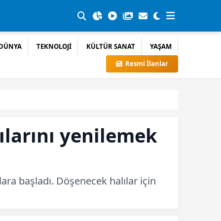
DÜNYA
TEKNOLOJİ
KÜLTÜR SANAT
YAŞAM
Resmi İlanlar
lılarını yenilemek
lara başladı. Döşenecek halılar için