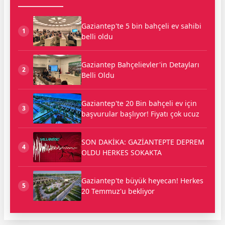
Gaziantep'te 5 bin bahçeli ev sahibi
1
belli oldu
Gaziantep Bahçelievler'in Detayları
2
Belli Oldu
Gaziantep'te 20 Bin bahçeli ev için
3
başvurular başlıyor! Fiyatı çok ucuz
SON DAKİKA: GAZİANTEPTE DEPREM
4
OLDU HERKES SOKAKTA
Gaziantep'te büyük heyecan! Herkes
5
20 Temmuz'u bekliyor