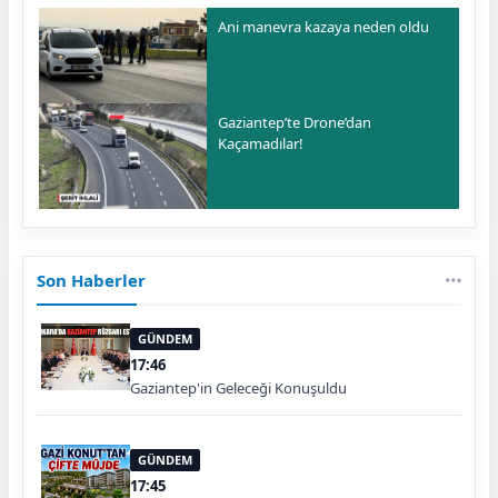
Ani manevra kazaya neden oldu
Gaziantep’te Drone’dan
Kaçamadılar!
Son Haberler
GÜNDEM
17:46
Gaziantep'in Geleceği Konuşuldu
GÜNDEM
17:45