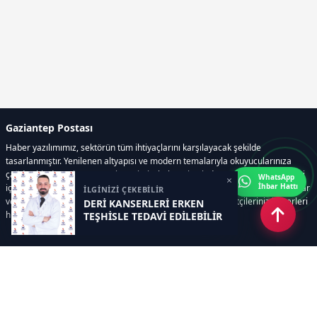
Gaziantep Postası
Haber yazılımımız, sektörün tüm ihtiyaçlarını karşılayacak şekilde
tasarlanmıştır. Yenilenen altyapısı ve modern temalarıyla okuyucularınıza
çağdaş bir deneyim sunar. Sistemimiz, haber sitesinde gerekli tüm modülleri
WhatsApp
×
İhbar Hattı
içerir. Siz içerik üretmeye odaklanırken, yazılımımız zamandan tasarruf sağlar
İLGİNİZİ ÇEKEBİLİR
ve süreçlerinizi kolaylaştırır. Etkili arayüzü sayesinde ziyaretçileriniz haberleri
DERİ KANSERLERİ ERKEN
hızlı ve keyifle takip edebilir.
TEŞHİSLE TEDAVİ EDİLEBİLİR
Kategoriler
GÜNDEM
EKONOMİ
SİYASET
ASAYİŞ