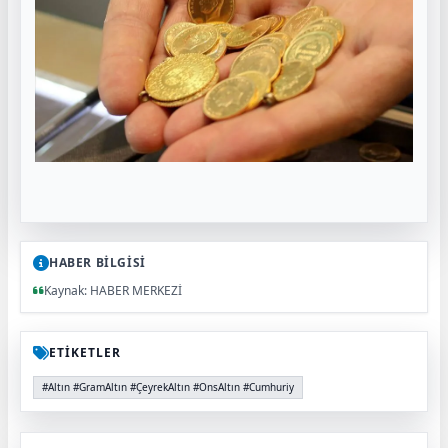
HABER BİLGİSİ
Kaynak: HABER MERKEZİ
ETİKETLER
#Altın #GramAltın #ÇeyrekAltın #OnsAltın #Cumhuriy