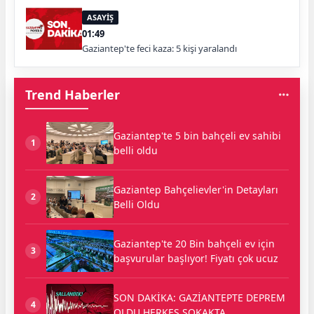
ASAYİŞ
01:49
Gaziantep'te feci kaza: 5 kişi yaralandı
Trend Haberler
Gaziantep'te 5 bin bahçeli ev sahibi
1
belli oldu
Gaziantep Bahçelievler'in Detayları
2
Belli Oldu
Gaziantep'te 20 Bin bahçeli ev için
3
başvurular başlıyor! Fiyatı çok ucuz
SON DAKİKA: GAZİANTEPTE DEPREM
4
OLDU HERKES SOKAKTA