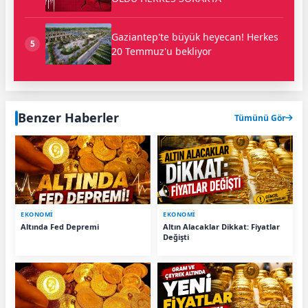
Gaziantep'te büyük heyecan! Herkes
5
20 Temmuz'u bekliyor
Benzer Haberler
Tümünü Gör
EKONOMİ
EKONOMİ
Altında Fed Depremi
Altın Alacaklar Dikkat: Fiyatlar
Değişti