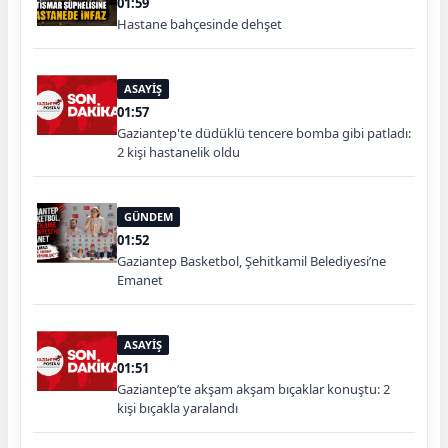
01:59
Hastane bahçesinde dehşet
ASAYİŞ
01:57
Gaziantep'te düdüklü tencere bomba gibi patladı:
2 kişi hastanelik oldu
GÜNDEM
01:52
Gaziantep Basketbol, Şehitkamil Belediyesi’ne
Emanet
ASAYİŞ
01:51
Gaziantep’te akşam akşam bıçaklar konuştu: 2
kişi bıçakla yaralandı