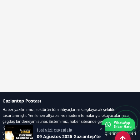
Gaziantep Postası
Haber yazılımımız, sektörün tüm ihtiyaçlarını karşılayacak şekilde
tasarlanmıştır. Yenilenen altyapısı ve modern temalarıyla okuyucularınıza
çağdaş bir deneyim sunar. Sistemimiz, haber sitesinde gerekli tüm modülleri
WhatsApp
İhbar Hattı
içerir. Siz içerik üretmeye odaklanırken, yazılımımız zamandan tasarruf sağlar
×
İLGİNİZİ ÇEKEBİLİR
ve süreçlerinizi kolaylaştırır. Etkili arayüzü sayesinde ziyaretçileriniz haberleri
09 Ağustos 2026 Gaziantep'te
hızlı ve keyifle takip edebilir.