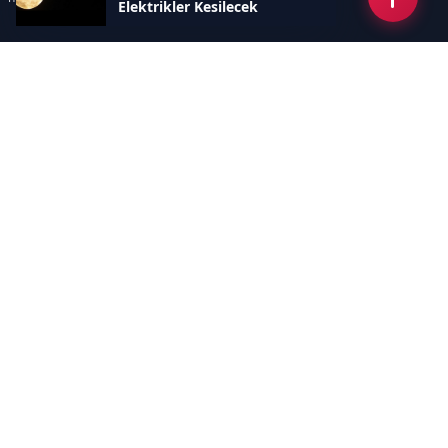
Elektrikler Kesilecek
Kategoriler
GÜNDEM
EKONOMİ
SİYASET
ASAYİŞ
SPOR
SAĞLIK
EĞİTİM
MAGAZİN
KİTAP
POLİTİKA
DÜNYA
TEKNOLOJİ
KÜLTÜR SANAT
YAŞAM
Sayfalar
ÇEREZ POLİTİKASI
GİZLİLİK POLİTİKASI
HAKKIMIZDA
KÜNYE
İletişim