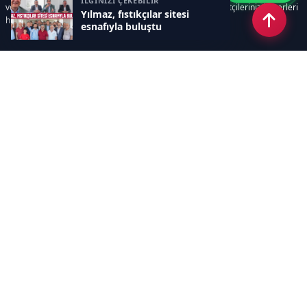
İLGİNİZİ ÇEKEBİLİR
ve süreçlerinizi kolaylaştırır. Etkili arayüzü sayesinde ziyaretçileriniz haberleri
Yılmaz, fıstıkçılar sitesi
hızlı ve keyifle takip edebilir.
esnafıyla buluştu
Kategoriler
GÜNDEM
EKONOMİ
SİYASET
ASAYİŞ
SPOR
SAĞLIK
EĞİTİM
MAGAZİN
KİTAP
POLİTİKA
DÜNYA
TEKNOLOJİ
KÜLTÜR SANAT
YAŞAM
Sayfalar
ÇEREZ POLİTİKASI
GİZLİLİK POLİTİKASI
HAKKIMIZDA
KÜNYE