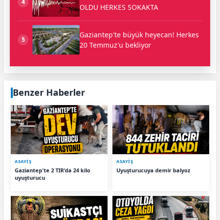
4
OLDU HERKES SOKAKTA
Gaziantep'te büyük heyecan! Herkes
5
20 Temmuz'u bekliyor
Benzer Haberler
ASAYİŞ
ASAYİŞ
Gaziantep'te 2 TIR'da 24 kilo
Uyuşturucuya demir balyoz
uyuşturucu