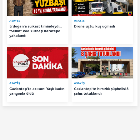
ASAYİŞ
ASAYİŞ
Erdoğan'a süikast timindeydi...
Drone uçtu, kuş uçmadı
“Selim” kod Yüzbaşı Karatepe
yakalandı
ASAYİŞ
ASAYİŞ
Gaziantep'te acı son: Yaşlı kadın
Gaziantep'te hırsızlık şüphelisi 8
yangında öldü
şahıs tutuklandı