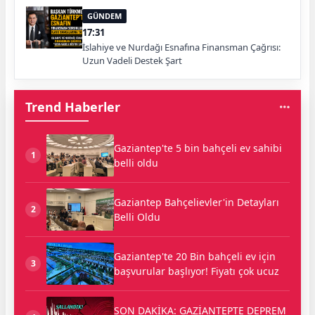
GÜNDEM
17:31
İslahiye ve Nurdağı Esnafına Finansman Çağrısı:
Uzun Vadeli Destek Şart
Trend Haberler
Gaziantep'te 5 bin bahçeli ev sahibi
1
belli oldu
Gaziantep Bahçelievler'in Detayları
2
Belli Oldu
Gaziantep'te 20 Bin bahçeli ev için
3
başvurular başlıyor! Fiyatı çok ucuz
SON DAKİKA: GAZİANTEPTE DEPREM