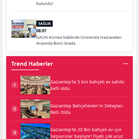
bulundu!
SAĞLIK
08:07
GAÜN Kornea Naklinde Üniversite Hastaneleri
Arasında İkinci Sırada
Trend Haberler
Gaziantep'te 5 bin bahçeli ev sahibi
1
belli oldu
Gaziantep Bahçelievler'in Detayları
2
Belli Oldu
Gaziantep'te 20 Bin bahçeli ev için
3
başvurular başlıyor! Fiyatı çok ucuz