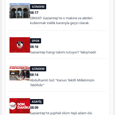
GÜNDEM
08:17
DİKKAT! Gaziantep'te o makine ve aletleri
kullanmak Valilik kararıyla geçici olarak
yasaklandı
SPOR
08:16
Gaziantep hangi takımı tutuyor? Yakışmadı!
GÜNDEM
08:14
Abdulhamit Gül: “Kanun Teklifi Milletimizin
Teklifidir”
ASAYİŞ
08:09
Gaziantep'te şüpheli ölüm Yaşlı adam ölü