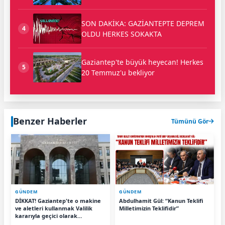
SON DAKİKA: GAZİANTEPTE DEPREM
4
OLDU HERKES SOKAKTA
Gaziantep'te büyük heyecan! Herkes
5
20 Temmuz'u bekliyor
Benzer Haberler
Tümünü Gör
GÜNDEM
GÜNDEM
DİKKAT! Gaziantep'te o makine
Abdulhamit Gül: “Kanun Teklifi
ve aletleri kullanmak Valilik
Milletimizin Teklifidir”
kararıyla geçici olarak
yasaklandı