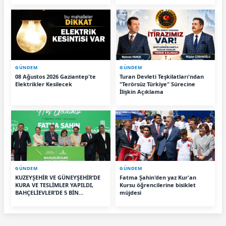
GÜNDEM
GÜNDEM
08 Ağustos 2026 Gaziantep'te
Turan Devleti Teşkilatları'ndan
Elektrikler Kesilecek
"Terörsüz Türkiye" Sürecine
İlişkin Açıklama
GÜNDEM
GÜNDEM
KUZEYŞEHİR VE GÜNEYŞEHİR’DE
Fatma Şahin'den yaz Kur'an
KURA VE TESLİMLER YAPILDI,
Kursu öğrencilerine bisiklet
BAHÇELİEVLER’DE 5 BİN
müjdesi
KONUTUN TEMELİ ATILDI