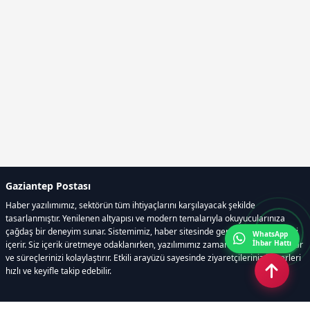
Gaziantep Postası
Haber yazılımımız, sektörün tüm ihtiyaçlarını karşılayacak şekilde
tasarlanmıştır. Yenilenen altyapısı ve modern temalarıyla okuyucularınıza
çağdaş bir deneyim sunar. Sistemimiz, haber sitesinde gerekli tüm modülleri
WhatsApp
İhbar Hattı
içerir. Siz içerik üretmeye odaklanırken, yazılımımız zamandan tasarruf sağlar
ve süreçlerinizi kolaylaştırır. Etkili arayüzü sayesinde ziyaretçileriniz haberleri
hızlı ve keyifle takip edebilir.