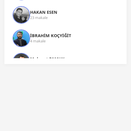
HAKAN ESEN
23 makale
İBRAHİM KOÇYİĞİT
4 makale
Mehmet PAMUK
15 makale
Melih Meriç
1 makale
MURAT GÜREŞ
3 makale
MURAT TUĞ