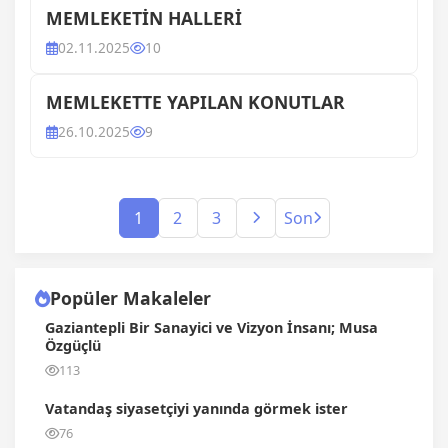
MEMLEKETİN HALLERİ
02.11.2025
10
MEMLEKETTE YAPILAN KONUTLAR
26.10.2025
9
1
2
3
Son
Popüler Makaleler
Gaziantepli Bir Sanayici ve Vizyon İnsanı; Musa
Özgüçlü
113
Vatandaş siyasetçiyi yanında görmek ister
76