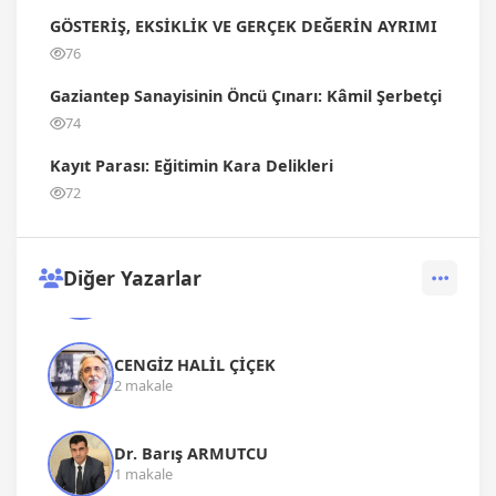
GÖSTERİŞ, EKSİKLİK VE GERÇEK DEĞERİN AYRIMI
76
Gaziantep Sanayisinin Öncü Çınarı: Kâmil Şerbetçi
74
Kayıt Parası: Eğitimin Kara Delikleri
72
Diğer Yazarlar
ALİ BABAT
109 makale
CENGİZ HALİL ÇİÇEK
2 makale
Dr. Barış ARMUTCU
1 makale