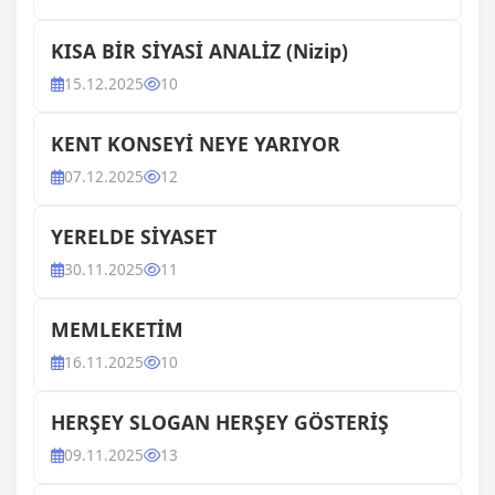
KISA BİR SİYASİ ANALİZ (Nizip)
15.12.2025
10
KENT KONSEYİ NEYE YARIYOR
07.12.2025
12
YERELDE SİYASET
30.11.2025
11
MEMLEKETİM
16.11.2025
10
HERŞEY SLOGAN HERŞEY GÖSTERİŞ
09.11.2025
13