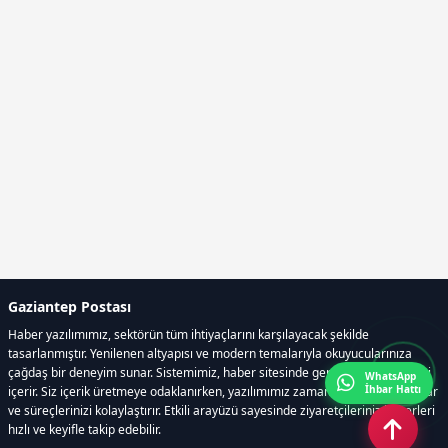
Gaziantep Postası
Haber yazılımımız, sektörün tüm ihtiyaçlarını karşılayacak şekilde
tasarlanmıştır. Yenilenen altyapısı ve modern temalarıyla okuyucularınıza
çağdaş bir deneyim sunar. Sistemimiz, haber sitesinde gerekli tüm modülleri
WhatsApp
İhbar Hattı
içerir. Siz içerik üretmeye odaklanırken, yazılımımız zamandan tasarruf sağlar
ve süreçlerinizi kolaylaştırır. Etkili arayüzü sayesinde ziyaretçileriniz haberleri
hızlı ve keyifle takip edebilir.