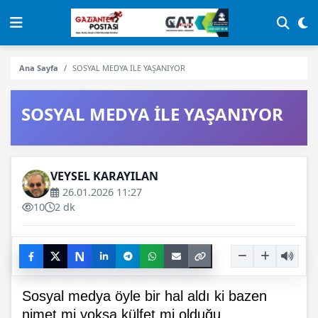
Ana Sayfa
SOSYAL MEDYA İLE YAŞANIYOR
SOSYAL MEDYA İLE YAŞANIYOR
VEYSEL KARAYILAN
26.01.2026 11:27
10
2 dk
N
Sosyal medya öyle bir hal aldı ki bazen
nimet mi yoksa külfet mi olduğu