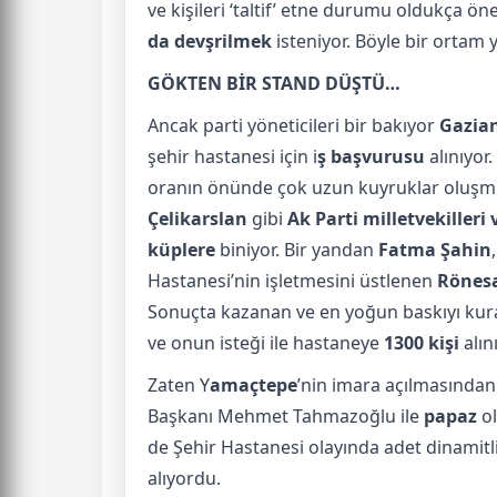
ve kişileri ‘taltif’ etne durumu oldukça ö
da devşrilmek
isteniyor. Böyle bir ortam y
GÖKTEN BİR STAND DÜŞTÜ…
Ancak parti yöneticileri bir bakıyor
Gazian
şehir hastanesi için i
ş başvurusu
alınıyor.
oranın önünde çok uzun kuyruklar oluşm
Çelikarslan
gibi
Ak Parti milletvekilleri
küplere
biniyor. Bir yandan
Fatma Şahin
Hastanesi’nin işletmesini üstlenen
Rönesa
Sonuçta kazanan ve en yoğun baskıyı kur
ve onun isteği ile hastaneye
1300 kişi
alını
Zaten Y
amaçtepe
’nin imara açılmasından 
Başkanı Mehmet Tahmazoğlu ile
papaz
ol
de Şehir Hastanesi olayında adet dinamitliy
alıyordu.