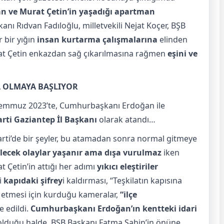
an ve Murat Çetin’in yaşadığı apartman
anı Rıdvan Fadıloğlu, milletvekili Nejat Koçer, BŞB
r bir yığın
insan kurtarma çalışmalarına
elinden
rat Çetin enkazdan sağ çıkarılmasına rağmen
eşini ve
A OLMAYA BAŞLIYOR
Temmuz 2023’te, Cumhurbaşkanı Erdoğan ile
arti Gaziantep İl Başkanı
olarak atandı…
arti’de bir şeyler, bu atamadan sonra normal gitmeye
lecek olaylar yaşanır ama dışa vurulmaz
iken
t Çetin’in attığı her adımı
yıkıcı eleştiriler
i
kapıdaki şifrey
i kaldırması, “Teşkilatın kapısına
ol etmesi için kurduğu kameralar,
“ilçe
e edildi.
Cumhurbaşkanı Erdoğan’ın kentteki idari
olduğu halde BŞB Başkanı Fatma Şahin’in önüne