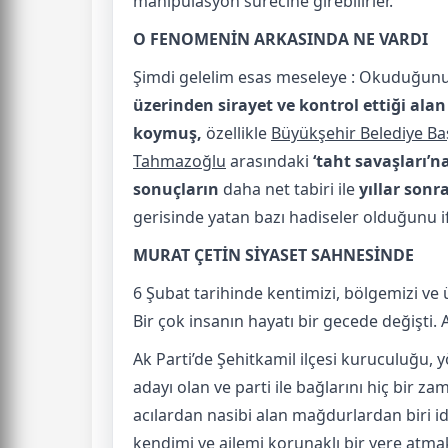
manipülasyon sürecine girebilirler.
O FENOMENİN ARKASINDA NE VARDI
Şimdi gelelim esas meseleye : Okuduğunuz
üzerinden sirayet ve kontrol ettiği alan
koymuş,
ö
zellikle
Büyükşehir Belediye Ba
Tahmazoğlu
arasındaki
‘taht savaşları’n
sonuçların
daha net tabiri ile
yıllar sonr
gerisinde yatan bazı hadiseler olduğunu i
MURAT ÇETİN SİYASET SAHNESİNDE
6 Şubat tarihinde kentimizi, bölgemizi ve
Bir çok insanın hayatı bir gecede değişti. 
Ak Parti’de Şehitkamil ilçesi kuruculuğu, y
adayı olan ve parti ile bağlarını hiç bir 
acılardan nasibi alan mağdurlardan biri id
kendimi ve ailemi korunaklı bir yere atmak