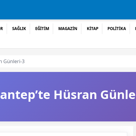
OR
SAĞLIK
EĞİTİM
MAGAZİN
KİTAP
POLİTİKA
n Günleri-3
iantep’te Hüsran Günle