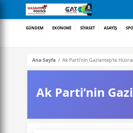
GÜNDEM
EKONOMİ
SİYASET
ASAYİŞ
SP
Ana Sayfa
Ak Parti’nin Gaziantep’te Hüsra
Ak Parti’nin Gaz