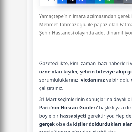
Yamaçtepe’nin imara açılmasından gerekli 
Mehmet Tahmazoğlu ile papaz olan Fatma Ş
Şehir Hastanesi olayında adet dinamitliyo
Gazetecilikte, kimi zaman bazı haberleri v
özne olan kişiler, şehrin biteviye akıp 
sorumluluklarınız,
vicdanınız
ve bir dolu
çalışırsınız.
31 Mart seçimlerinin sonuçlarına dayalı o
Parti’nin Hüsran Günleri’
başlıklı yazı di
böyle bir
hassasiyeti
gerektiriyor. Hep de
gerçek
olsa da
kişiler doldurdukları a