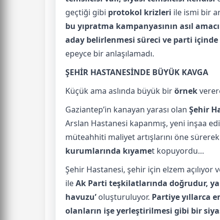
geçtiği gibi
protokol krizleri
ile ismi bir 
bu yıpratma kampanyasının asıl amacını
aday belirlenmesi süreci ve parti için
epeyce bir anlaşılamadı.
ŞEHİR HASTANESİNDE BÜYÜK KAVGA
Küçük ama aslında büyük bir
örnek
verer
Gaziantep’in kanayan yarası olan
Şehir H
Arslan Hastanesi kapanmış, yeni inşaa ed
müteahhiti maliyet artışlarını öne sürerek
kurumlarında kıyame
t kopuyordu…
Şehir Hastanesi, şehir için elzem açılıyor v
ile
Ak Parti teşkilatlarında doğrudur, yanl
havuzu’
oluşturuluyor.
Partiye yıllarca e
olanların işe yerleştirilmesi gibi bir si