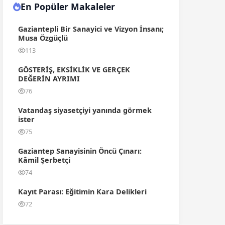
En Popüler Makaleler
Gaziantepli Bir Sanayici ve Vizyon İnsanı;
Musa Özgüçlü
113
GÖSTERİŞ, EKSİKLİK VE GERÇEK
DEĞERİN AYRIMI
76
Vatandaş siyasetçiyi yanında görmek
ister
75
Gaziantep Sanayisinin Öncü Çınarı:
Kâmil Şerbetçi
74
Kayıt Parası: Eğitimin Kara Delikleri
72