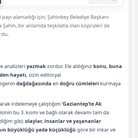
payı alamadığı için, Şahinbey Belediye Başkanı
ahin, bir anlamda teşkilatla olan köprüleri de
rdu.
e analizleri
yazmak
zordur. Ele aldığınız
konu, buna
giden hayatı
, sizin editoryal
 ögenin
dağdağasında
en
doğru cümleleri
kurmaya
larak irdelemeye çalıştığım
‘Gaziantep’te Ak
zisinin bu 3. kısmı ve bağlı olarak devamı tam da
diğim gibi;
olaylar, insanlar ve yaşananlar
lanın büyüklüğü yada küçüklüğü
göre bir inkar ve