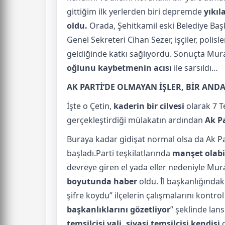
gittiğim ilk yerlerden biri depremde
yıkıl
oldu.
Orada, Şehitkamil eski Belediye Başk
Genel Sekreteri Cihan Sezer, işçiler, polisle
geldiğinde katkı sağlıyordu. Sonuçta Mu
oğlunu kaybetmenin acısı
ile sarsıldı…
AK PARTİ’DE OLMAYAN İŞLER, BİR AND
İşte o Çetin,
kaderin bir cilvesi
olarak 7 
gerçekleştirdiği mülakatın ardından
Ak P
Buraya kadar gidişat normal olsa da Ak P
başladı.Parti teşkilatlarında
manşet olabi
devreye giren el yada eller nedeniyle Mura
boyutunda haber
oldu. İl başkanlığındak
şifre koydu” ilçelerin çalışmalarını kontr
başkanlıklarını gözetliyor
” şeklinde lans
temsilcisi vali, siyasi temsilcisi kendisi