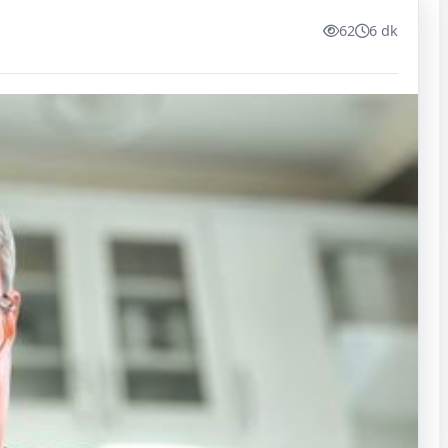
62
6 dk