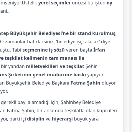
nemseniyor.Üstelik
yerel seçimler
öncesi bu işten
oy
ani..
tep Büyükşehir Belediyesi’ne bir stand kurulmuş
,
 O zamanlar hatırlarsınız, ‘belediye işçi alacak’ diye
uştu. Tabi
seçmenine iş sözü
veren başta
İrfan
 ve teşkilat kelimenin tam manası ile
, bir yandan
milletvekilleri ve teşkilat
Şehir
ns Şirketinin genel müdürüne baskı
yapıyor.
an Büyükşehir Belediye Başkanı
Fatma Şahin
oluyor
yor.
gerekli payı alamadığı için, Şahinbey Belediye
an Fatma Şahin, bir anlamda teşkilatla olan köprüleri
or, parti içi
disiplin
ve
hiyerarşi
büyük yara