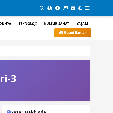
DÜNYA
TEKNOLOJİ
KÜLTÜR SANAT
YAŞAM
Resmi İlanlar
ri-3
Yazar Hakkında