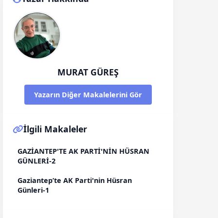
MURAT GÜREŞ
Yazarın Diğer Makalelerini Gör
İlgili Makaleler
GAZİANTEP'TE AK PARTİ'NİN HÜSRAN
GÜNLERİ-2
Gaziantep’te AK Parti'nin Hüsran
Günleri-1