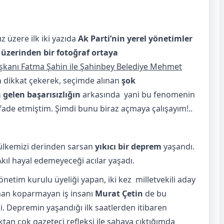
 üzere ilk iki yazıda
Ak Parti’nin yerel yönetimler
 üzerinden bir fotoğraf ortaya
şkanı Fatma Şahin ile Şahinbey Belediye Mehmet
a
dikkat çekerek, seçimde alınan
şok
a gelen başarısızlığın
arkasında yani bu fenomenin
fade etmiştim. Şimdi bunu biraz açmaya çalışayım!..
 ülkemizi derinden sarsan
yıkıcı bir deprem
yaşandı.
Akıl hayal edemeyeceği acılar yaşadı.
önetim kurulu üyeliği yapan, iki kez milletvekili aday
zaman koparmayan iş insanı
Murat Çetin
de bu
i. Depremin yaşandığı ilk saatlerden itibaren
tan çok gazeteci refleksi ile sahaya çıktığımda