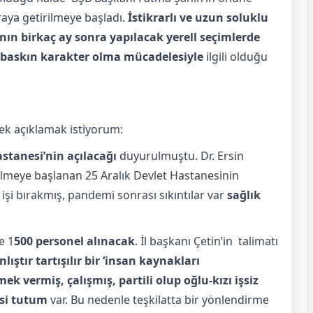
araya getirilmeye başladı.
İstikrarlı ve uzun soluklu
n birkaç ay sonra yapılacak yerell seçimlerde
de baskın karakter olma mücadelesiyle
ilgili olduğu
ek açıklamak istiyorum:
astanesi’nin açılacağı
duyurulmuştu. Dr. Ersin
ilmeye başlanan 25 Aralık Devlet Hastanesinin
 işi bırakmış, pandemi sonrası sıkıntılar var
sağlık
e 1
500 personel alınacak
. İl başkanı Çetin’in talimatı
ıştır tartışılır bir ‘insan kaynakları
mek vermiş, çalışmış, partili olup oğlu-kızı işsiz
yasi tutum
var. Bu nedenle teşkilatta bir yönlendirme