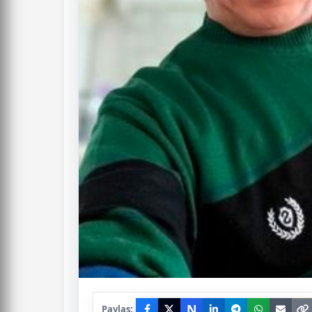
N
Paylaş: