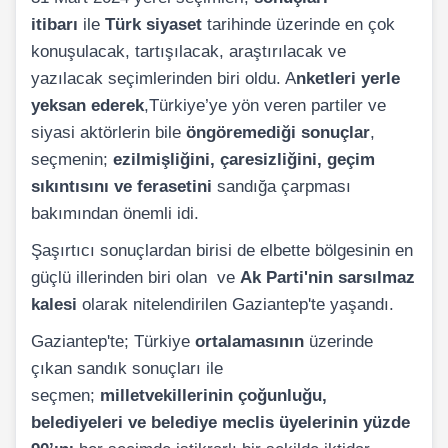
itibarı
ile
Türk siyaset
tarihinde üzerinde en çok
konuşulacak, tartışılacak, araştırılacak ve
yazılacak seçimlerinden biri oldu. A
nketleri yerle
yeksan ederek
,Türkiye’ye yön veren partiler ve
siyasi aktörlerin bile
öngöremediği sonuçlar
,
seçmenin;
ezilmişliğini, çaresizliğini, geçim
sıkıntısını ve ferasetini
sandığa çarpması
bakımından önemli idi.
Şaşırtıcı sonuçlardan birisi de elbette bölgesinin en
güçlü illerinden biri olan ve
Ak Parti'nin sarsılmaz
kalesi
olarak nitelendirilen Gaziantep'te yaşandı.
Gaziantep'te; Türkiye
ortalamasının
üzerinde
çıkan sandık sonuçları ile
seçmen;
milletvekillerinin çoğunluğu,
belediyeleri ve belediye meclis üyelerinin yüzde