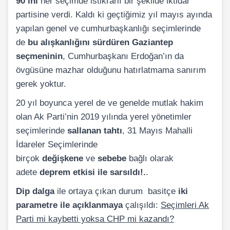
90’ını
her seçimde istikrarlı bir şekilde iktidar
partisine verdi. Kaldı ki geçtiğimiz yıl mayıs ayında
yapılan genel ve cumhurbaşkanlığı seçimlerinde
de
bu alışkanlığını sürdüren Gaziantep
seçmeninin
, Cumhurbaşkanı Erdoğan’ın da
övgüsüne mazhar olduğunu hatırlatmama sanırım
gerek yoktur.
20 yıl boyunca yerel de ve genelde mutlak hakim
olan Ak Parti’nin 2019 yılında yerel yönetimler
seçimlerinde
sallanan tahtı
, 31 Mayıs Mahalli
İdareler Seçimlerinde
birçok
değişkene
ve
sebebe
bağlı olarak
adete
deprem etkisi ile sarsıldı!.
.
Dip dalga
ile ortaya çıkan durum basitçe
iki
parametre ile açıklanmaya
çalışıldı:
Seçimleri Ak
Parti mi kaybetti yoksa CHP mi kazandı?