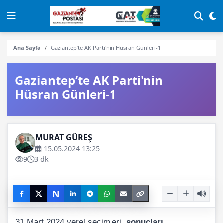
Ana Sayfa
Gaziantep’te AK Parti'nin Hüsran Günleri-1
Gaziantep’te AK Parti'nin
Hüsran Günleri-1
MURAT GÜREŞ
15.05.2024 13:25
9
3 dk
N
31 Mart 2024 yerel seçimleri,
sonuçları