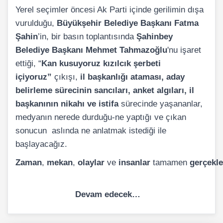
Yerel seçimler öncesi Ak Parti içinde gerilimin dışa
vurulduğu,
Büyükşehir Belediye Başkanı Fatma
Şahin
’in, bir basın toplantısında
Şahinbey
Belediye Başkanı Mehmet Tahmazoğlu
'nu işaret
ettiği, “
Kan kusuyoruz kızılcık şerbeti
içiyoruz”
çıkışı,
il başkanlığı ataması, aday
belirleme sürecinin sancıları, anket algıları, il
başkanının nikahı ve istifa
sürecinde yaşananlar,
medyanın nerede durduğu-ne yaptığı ve çıkan
sonucun aslında ne anlatmak istediği ile
başlayacağız.
Zaman
,
mekan
,
olaylar
ve
insanlar
tamamen
gerçekl
Devam edecek…