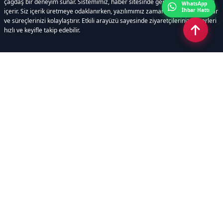
çağdaş bir deneyim sunar. Sistemimiz, haber sitesinde gerekli tüm modülleri
WhatsApp
İhbar Hattı
içerir. Siz içerik üretmeye odaklanırken, yazılımımız zamandan tasarruf sağlar
ve süreçlerinizi kolaylaştırır. Etkili arayüzü sayesinde ziyaretçileriniz haberleri
hızlı ve keyifle takip edebilir.
Kategoriler
GÜNDEM
EKONOMİ
SİYASET
ASAYİŞ
SPOR
SAĞLIK
EĞİTİM
MAGAZİN
KİTAP
POLİTİKA
DÜNYA
TEKNOLOJİ
KÜLTÜR SANAT
YAŞAM
Sayfalar
ÇEREZ POLİTİKASI
GİZLİLİK POLİTİKASI