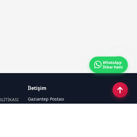
WhatsApp
İhbar Hattı
İletişim
Gaziantep Postası
OLİTİKASI
Güneş Mahallesi 87022 Nolu Sokak No:
44 Şahinbey / GAZİANTEP
Email:
tayfun_antep@hotmail.com
Tel:
05050312727