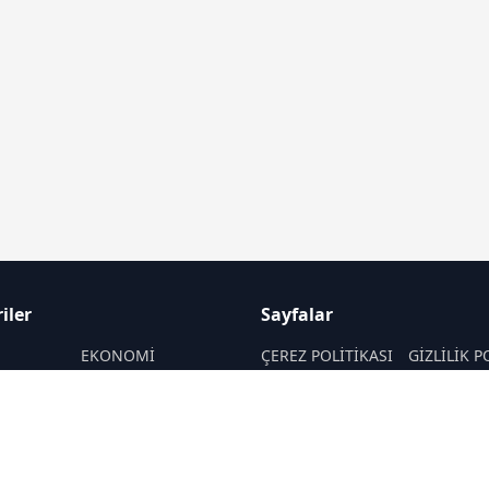
iler
Sayfalar
M
EKONOMİ
ÇEREZ POLİTİKASI
GİZLİLİK P
ASAYİŞ
HAKKIMIZDA
KÜNYE
SAĞLIK
İletişim
MAGAZİN
RSS
Sitemap