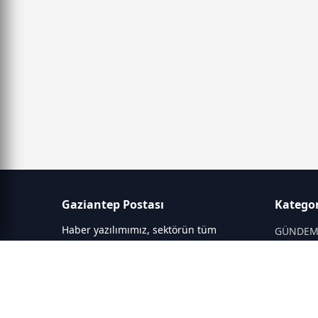
Gaziantep Postası
Kategor
Haber yazılımımız, sektörün tüm
GÜNDE
ihtiyaçlarını karşılayacak şekilde
SİYASET
tasarlanmıştır. Yenilenen altyapısı ve
modern temalarıyla okuyucularınıza
SPOR
çağdaş bir deneyim sunar. Sistemimiz,
EĞİTİM
haber sitesinde gerekli tüm modülleri