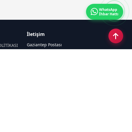
WhatsApp
İhbar Hattı
İletişim
Gaziantep Postası
OLİTİKASI
Güneş Mahallesi 87022 Nolu Sokak No:
44 Şahinbey / GAZİANTEP
Email:
tayfun_antep@hotmail.com
Tel:
05050312727
Sosyal Medya