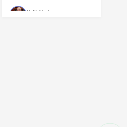
Melih Meriç
1 makale
MURAT GÜREŞ
3 makale
MURAT TUĞ
1 makale
VEYSEL KARAYILAN
45 makale
YILMAZ ALİ
4 makale