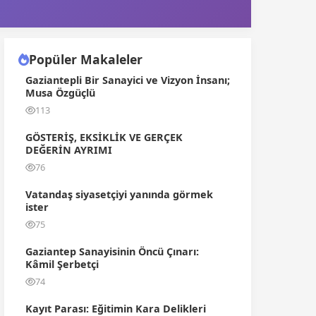
Popüler Makaleler
Gaziantepli Bir Sanayici ve Vizyon İnsanı;
Musa Özgüçlü
113
GÖSTERİŞ, EKSİKLİK VE GERÇEK
DEĞERİN AYRIMI
76
Vatandaş siyasetçiyi yanında görmek
ister
75
Gaziantep Sanayisinin Öncü Çınarı:
Kâmil Şerbetçi
74
Kayıt Parası: Eğitimin Kara Delikleri