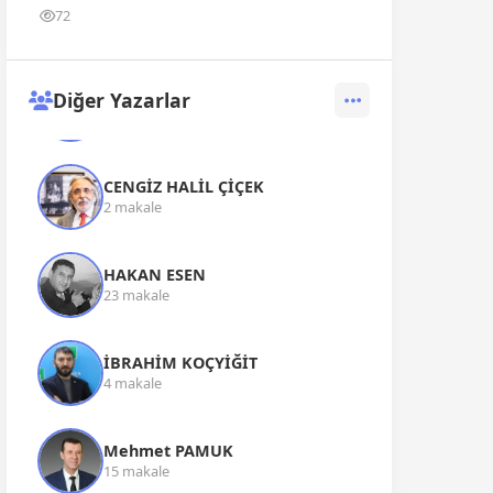
72
Diğer Yazarlar
ALİ BABAT
107 makale
CENGİZ HALİL ÇİÇEK
2 makale
HAKAN ESEN
23 makale
İBRAHİM KOÇYİĞİT
4 makale
Mehmet PAMUK
15 makale