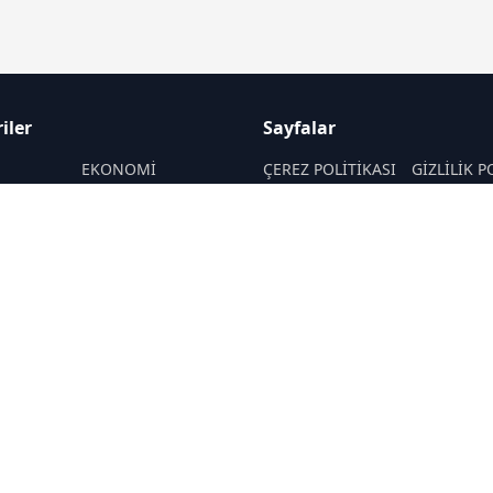
iler
Sayfalar
M
EKONOMİ
ÇEREZ POLİTİKASI
GİZLİLİK P
ASAYİŞ
HAKKIMIZDA
KÜNYE
SAĞLIK
İletişim
MAGAZİN
RSS
Sitemap
POLİTİKA
TEKNOLOJİ
SANAT
YAŞAM