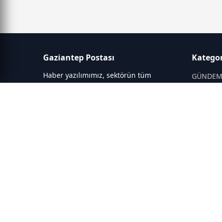
Gaziantep Postası
Kategor
Haber yazılımımız, sektörün tüm
GÜNDE
ihtiyaçlarını karşılayacak şekilde
SİYASET
tasarlanmıştır. Yenilenen altyapısı ve
modern temalarıyla okuyucularınıza
SPOR
çağdaş bir deneyim sunar. Sistemimiz,
EĞİTİM
haber sitesinde gerekli tüm modülleri
KİTAP
içerir. Siz içerik üretmeye odaklanırken,
yazılımımız zamandan tasarruf sağlar
DÜNYA
ve süreçlerinizi kolaylaştırır. Etkili
KÜLTÜR 
arayüzü sayesinde ziyaretçileriniz
haberleri hızlı ve keyifle takip edebilir.