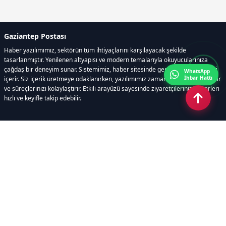
Gaziantep Postası
Haber yazılımımız, sektörün tüm ihtiyaçlarını karşılayacak şekilde
tasarlanmıştır. Yenilenen altyapısı ve modern temalarıyla okuyucularınıza
çağdaş bir deneyim sunar. Sistemimiz, haber sitesinde gerekli tüm modülleri
WhatsApp
İhbar Hattı
içerir. Siz içerik üretmeye odaklanırken, yazılımımız zamandan tasarruf sağlar
ve süreçlerinizi kolaylaştırır. Etkili arayüzü sayesinde ziyaretçileriniz haberleri
hızlı ve keyifle takip edebilir.
Kategoriler
GÜNDEM
EKONOMİ
SİYASET
ASAYİŞ
SPOR
SAĞLIK
EĞİTİM
MAGAZİN
KİTAP
POLİTİKA