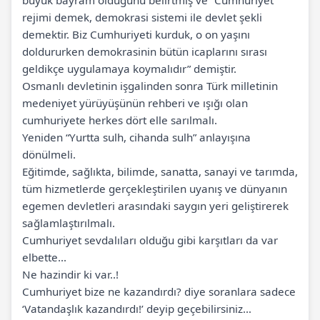
büyük bayram olduğunu belirtmiş ve “Cumhuriyet
rejimi demek, demokrasi sistemi ile devlet şekli
demektir. Biz Cumhuriyeti kurduk, o on yaşını
doldururken demokrasinin bütün icaplarını sırası
geldikçe uygulamaya koymalıdır” demiştir.
Osmanlı devletinin işgalinden sonra Türk milletinin
medeniyet yürüyüşünün rehberi ve ışığı olan
cumhuriyete herkes dört elle sarılmalı.
Yeniden “Yurtta sulh, cihanda sulh” anlayışına
dönülmeli.
Eğitimde, sağlıkta, bilimde, sanatta, sanayi ve tarımda,
tüm hizmetlerde gerçekleştirilen uyanış ve dünyanın
egemen devletleri arasındaki saygın yeri geliştirerek
sağlamlaştırılmalı.
Cumhuriyet sevdalıları olduğu gibi karşıtları da var
elbette...
Ne hazindir ki var..!
Cumhuriyet bize ne kazandırdı? diye soranlara sadece
‘Vatandaşlık kazandırdı!’ deyip geçebilirsiniz…