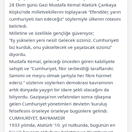
28 Ekim günü Gazi Mustafa Kemal Atatürk Çankaya
Köşkü’nde milletvekillerini toplayarak “Efendiler, yarın
cumhuriyeti ilan edeceğiz” söylemiyle ülkenin rotasını
belirledi.
Milletine ve özellikle gençliğe güveniyor;
“Ey yükselen yeni nesil! Gelecek sizsiniz. Cumhuriyeti
biz kurduk, onu yükseltecek ve yaşatacak sizsiniz”
diyordu.
Mustafa Kemal, geleceği önceden gören kabiliyete
sahipti ve “Cumhuriyet, fikir serbestliği taraftarıdır.
Samimi ve meşru olmak şartıyla her fikre hürmet
ederiz.” sözlerini söylerken demokrasi kavramının
artık dünyada yaygın bir idare şekli olacağını da
biliyordu. Gazipaşa’nın vefatından sonra işbaşına
gelen Cumhuriyet yönetimleri devletin ‘kuruluş
felsefesini örseleye örseleye bugünlere gelindi.
CUMHURİYET, BAYRAMDIR
1933 yılında, Atatürk ‘10. yıl nutkunda, bugünün en