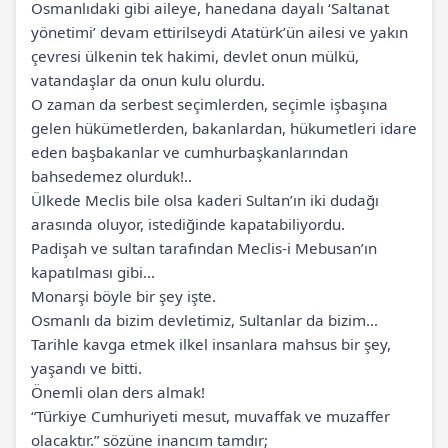
Osmanlıdaki gibi aileye, hanedana dayalı ‘Saltanat
yönetimi’ devam ettirilseydi Atatürk’ün ailesi ve yakın
çevresi ülkenin tek hakimi, devlet onun mülkü,
vatandaşlar da onun kulu olurdu.
O zaman da serbest seçimlerden, seçimle işbaşına
gelen hükümetlerden, bakanlardan, hükumetleri idare
eden başbakanlar ve cumhurbaşkanlarından
bahsedemez olurduk!..
Ülkede Meclis bile olsa kaderi Sultan’ın iki dudağı
arasında oluyor, istediğinde kapatabiliyordu.
Padişah ve sultan tarafından Meclis-i Mebusan’ın
kapatılması gibi…
Monarşi böyle bir şey işte.
Osmanlı da bizim devletimiz, Sultanlar da bizim…
Tarihle kavga etmek ilkel insanlara mahsus bir şey,
yaşandı ve bitti.
Önemli olan ders almak!
“Türkiye Cumhuriyeti mesut, muvaffak ve muzaffer
olacaktır.” sözüne inancım tamdır;