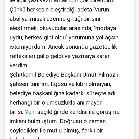
ile ilgili yazı yazmamak
için
çok direndim.
Çünkü herkesin eleştirdiği adeta 'vurun
abalıya' misali üzerine gittiği birisini
eleştirmek, okuyucular arasında, 'modaya
uydu, herkes gibi oldu' yorumuna yol açsın
istemiyordum. Ancak sonunda gazetecilik
refleksleri galip geldi ve yazmaya karar
verdim.
Şehitkamil Belediye Başkanı Umut Yılmaz'ı
şahsen tanırım. Egosu ve kibri olmayan,
belediye başkanlığına kadarki süreçte adı
herhangi bir olumsuzlukla anılmayan
birisi.
Yeni
seçildiğinde kendisi ile görüşme
imkanı bulmuştum. Doğrusu o zaman
söyledikleri ile mutlu olmuş, farklı bir