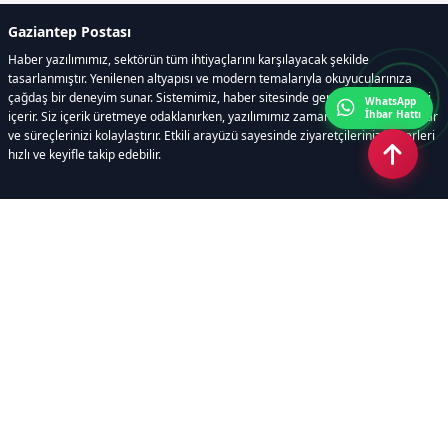
Gaziantep Postası
Haber yazılımımız, sektörün tüm ihtiyaçlarını karşılayacak şekilde
tasarlanmıştır. Yenilenen altyapısı ve modern temalarıyla okuyucularınıza
çağdaş bir deneyim sunar. Sistemimiz, haber sitesinde gerekli tüm modülleri
WhatsApp
İhbar Hattı
içerir. Siz içerik üretmeye odaklanırken, yazılımımız zamandan tasarruf sağlar
ve süreçlerinizi kolaylaştırır. Etkili arayüzü sayesinde ziyaretçileriniz haberleri
hızlı ve keyifle takip edebilir.
Kategoriler
GÜNDEM
EKONOMİ
SİYASET
ASAYİŞ
SPOR
SAĞLIK
EĞİTİM
MAGAZİN
KİTAP
POLİTİKA
DÜNYA
TEKNOLOJİ
KÜLTÜR SANAT
YAŞAM