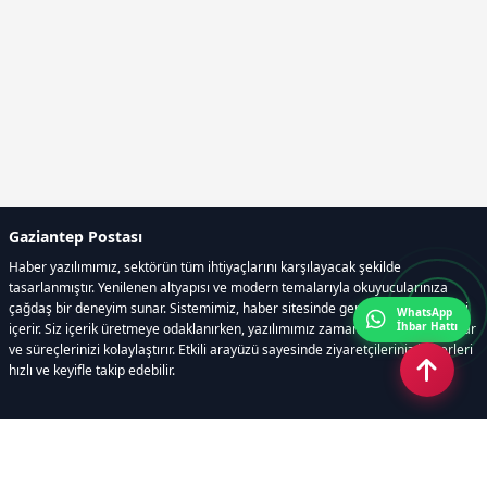
Gaziantep Postası
Haber yazılımımız, sektörün tüm ihtiyaçlarını karşılayacak şekilde
tasarlanmıştır. Yenilenen altyapısı ve modern temalarıyla okuyucularınıza
çağdaş bir deneyim sunar. Sistemimiz, haber sitesinde gerekli tüm modülleri
WhatsApp
İhbar Hattı
içerir. Siz içerik üretmeye odaklanırken, yazılımımız zamandan tasarruf sağlar
ve süreçlerinizi kolaylaştırır. Etkili arayüzü sayesinde ziyaretçileriniz haberleri
hızlı ve keyifle takip edebilir.
Kategoriler
GÜNDEM
EKONOMİ