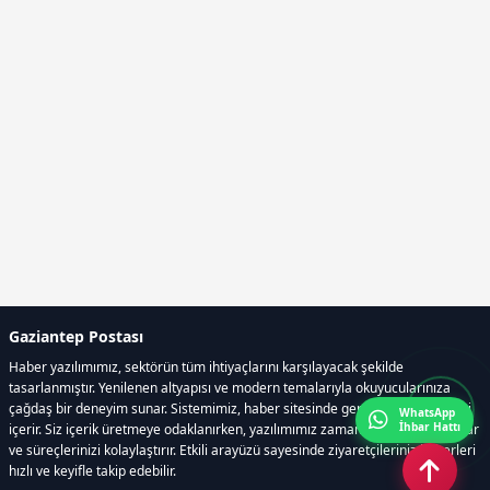
Gaziantep Postası
Haber yazılımımız, sektörün tüm ihtiyaçlarını karşılayacak şekilde
tasarlanmıştır. Yenilenen altyapısı ve modern temalarıyla okuyucularınıza
çağdaş bir deneyim sunar. Sistemimiz, haber sitesinde gerekli tüm modülleri
WhatsApp
İhbar Hattı
içerir. Siz içerik üretmeye odaklanırken, yazılımımız zamandan tasarruf sağlar
ve süreçlerinizi kolaylaştırır. Etkili arayüzü sayesinde ziyaretçileriniz haberleri
hızlı ve keyifle takip edebilir.