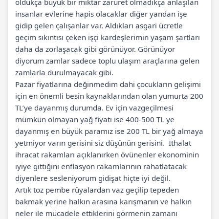
oldukça büyük bir miktar zaruret olmadıkça anlaşılan
insanlar evlerine hapis olacaklar diğer yandan işe
gidip gelen çalışanlar var. Aldıkları asgari ücretle
geçim sıkıntısı çeken işçi kardeşlerimin yaşam şartları
daha da zorlaşacak gibi görünüyor. Görünüyor
diyorum zamlar sadece toplu ulaşım araçlarına gelen
zamlarla durulmayacak gibi.
Pazar fiyatlarına değinmedim dahi çocukların gelişimi
için en önemli besin kaynaklarından olan yumurta 200
TL’ye dayanmış durumda. Ev için vazgeçilmesi
mümkün olmayan yağ fiyatı ise 400-500 TL ye
dayanmış en büyük paramız ise 200 TL bir yağ almaya
yetmiyor varın gerisini siz düşünün gerisini. İthalat
ihracat rakamları açıklanırken övünenler ekonominin
iyiye gittiğini enflasyon rakamlarının rahatlatacak
diyenlere sesleniyorum gidişat hiçte iyi değil.
Artık toz pembe rüyalardan vaz geçilip tepeden
bakmak yerine halkın arasına karışmanın ve halkın
neler ile mücadele ettiklerini görmenin zamanı