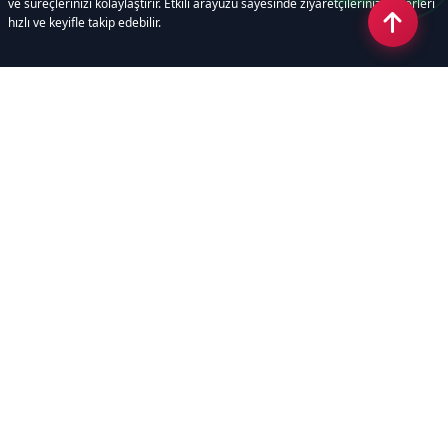
ve süreçlerinizi kolaylaştırır. Etkili arayüzü sayesinde ziyaretçileriniz haberleri
hızlı ve keyifle takip edebilir.
Kategoriler
GÜNDEM
EKONOMİ
SİYASET
ASAYİŞ
SPOR
SAĞLIK
EĞİTİM
MAGAZİN
KİTAP
POLİTİKA
DÜNYA
TEKNOLOJİ
KÜLTÜR SANAT
YAŞAM
Sayfalar
ÇEREZ POLİTİKASI
GİZLİLİK POLİTİKASI
HAKKIMIZDA
KÜNYE