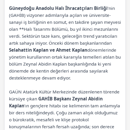
Güneydoğu Anadolu Halı İhracatçıları Birliği
’nin
(GAHİB) vizyoner adımlarıyla açılan ve üniversite-
sanayi iş birliğinin en somut, en takdire şayan meyvesi
olan **Halı Tasarımı Bölümü, bu yıl ikinci mezunlarını
verdi. Sektörün taze kanı, geleceğin trend yaratıcıları
artık sahaya iniyor. Önceki dönem başkanlarından
Selahattin Kaplan ve Ahmet Kaplan
dönemlerinde
yönetim kurullarının ortak kararıyla temelleri atılan bu
bölüm Zeynal Abidin Kaplan başkanlığında ki yeni
dönemde de kentin değerleri arasında sayılarak
desteklenmeye devam ediyor.
GAÜN Atatürk Kültür Merkezinde düzenlenen törende
kürsüye çıkan
GAHİB Başkanı Zeynal Abidin
Kaplan
’ın gençlere hitabı ise kelimenin tam anlamıyla
bir ders niteliğindeydi. Çoğu zaman alışık olduğumuz
o bürokratik, mesafeli ve klişe protokol
konuşmalarının fersah fersah uzağında; son derece