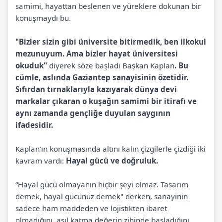
samimi, hayattan beslenen ve yüreklere dokunan bir
konuşmaydı bu.
"Bizler sizin gibi üniversite bitirmedik, ben ilkokul
mezunuyum. Ama bizler hayat üniversitesi
okuduk"
diyerek söze başladı Başkan Kaplan
. Bu
cümle, aslında Gaziantep sanayisinin özetidir.
Sıfırdan tırnaklarıyla kazıyarak dünya devi
markalar çıkaran o kuşağın samimi bir itirafı ve
aynı zamanda gençliğe duyulan saygının
ifadesidir.
Kaplan’ın konuşmasında altını kalın çizgilerle çizdiği iki
kavram vardı:
Hayal gücü ve doğruluk.
“Hayal gücü olmayanın hiçbir şeyi olmaz. Tasarım
demek, hayal gücünüz demek" derken, sanayinin
sadece ham maddeden ve lojistikten ibaret
olmadığını, asıl katma değerin zihinde başladığını