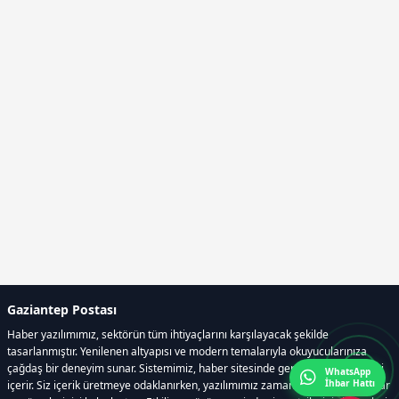
Gaziantep Postası
Haber yazılımımız, sektörün tüm ihtiyaçlarını karşılayacak şekilde
tasarlanmıştır. Yenilenen altyapısı ve modern temalarıyla okuyucularınıza
çağdaş bir deneyim sunar. Sistemimiz, haber sitesinde gerekli tüm modülleri
WhatsApp
İhbar Hattı
içerir. Siz içerik üretmeye odaklanırken, yazılımımız zamandan tasarruf sağlar