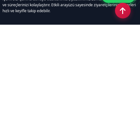
ve süreçlerinizi kolaylaştırır. Etkili arayüzü sayesinde ziyaretçileriniz haberleri
hızlı ve keyifle takip edebilir.
Kategoriler
GÜNDEM
EKONOMİ
SİYASET
ASAYİŞ
SPOR
SAĞLIK
EĞİTİM
MAGAZİN
KİTAP
POLİTİKA
DÜNYA
TEKNOLOJİ
KÜLTÜR SANAT
YAŞAM
Sayfalar
ÇEREZ POLİTİKASI
GİZLİLİK POLİTİKASI
HAKKIMIZDA
KÜNYE