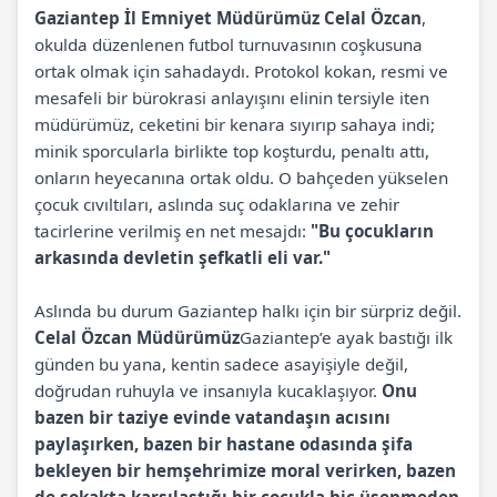
Gaziantep İl Emniyet Müdürümüz Celal Özcan
,
okulda düzenlenen futbol turnuvasının coşkusuna
ortak olmak için sahadaydı. Protokol kokan, resmi ve
mesafeli bir bürokrasi anlayışını elinin tersiyle iten
müdürümüz, ceketini bir kenara sıyırıp sahaya indi;
minik sporcularla birlikte top koşturdu, penaltı attı,
onların heyecanına ortak oldu. O bahçeden yükselen
çocuk cıvıltıları, aslında suç odaklarına ve zehir
tacirlerine verilmiş en net mesajdı:
"Bu çocukların
arkasında devletin şefkatli eli var."
Aslında bu durum Gaziantep halkı için bir sürpriz değil.
Celal Özcan Müdürümüz
Gaziantep’e ayak bastığı ilk
günden bu yana, kentin sadece asayişiyle değil,
doğrudan ruhuyla ve insanıyla kucaklaşıyor.
Onu
bazen bir taziye evinde vatandaşın acısını
paylaşırken, bazen bir hastane odasında şifa
bekleyen bir hemşehrimize moral verirken, bazen