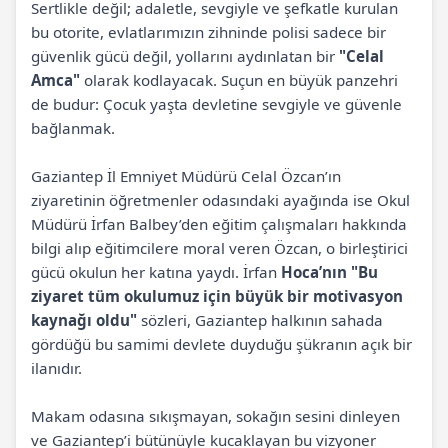
Sertlikle değil; adaletle, sevgiyle ve şefkatle kurulan
bu otorite, evlatlarımızın zihninde polisi sadece bir
güvenlik gücü değil, yollarını aydınlatan bir
"Celal
Amca"
olarak kodlayacak. Suçun en büyük panzehri
de budur: Çocuk yaşta devletine sevgiyle ve güvenle
bağlanmak.
Gaziantep İl Emniyet Müdürü Celal Özcan’ın
ziyaretinin öğretmenler odasındaki ayağında ise Okul
Müdürü İrfan Balbey’den eğitim çalışmaları hakkında
bilgi alıp eğitimcilere moral veren Özcan, o birleştirici
gücü okulun her katına yaydı. İrfan
Hoca’nın "Bu
ziyaret tüm okulumuz için büyük bir motivasyon
kaynağı oldu"
sözleri, Gaziantep halkının sahada
gördüğü bu samimi devlete duyduğu şükranın açık bir
ilanıdır.
Makam odasına sıkışmayan, sokağın sesini dinleyen
ve Gaziantep’i bütünüyle kucaklayan bu vizyoner