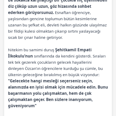
de sokakta karşılaştığı bir çocukla hiç üşenmeden
diz çöküp uzun uzun, göz hizasında sohbet
ederken görüyorsunuz.
Esnaftan öğrenciye,
yaşlısından gencine toplumun bütün kesimlerine
uzanan bu şefkat eli, devleti halkın gözünde ulaşılmaz
bir fildişi kulesi olmaktan çıkarıp sırtını yaslayacağı
sıcak bir çınar haline getiriyor.
Nitekim bu samimi duruş
Şehitkamil Empati
İlkokulu’nun
sınıflarında da kendini gösterdi. Sıraları
tek tek gezerek çocukların gelecek hayallerini
dinleyen Özcan’ın öğrencilere kurduğu şu cümle, bu
ülkenin geleceğine bırakılmış en büyük vizyondur:
"Gelecekte hangi mesleği seçerseniz seçin,
alanınızda en iyisi olmak için mücadele edin. Bunu
başarmanın yolu çalışmaktan, hem de çok
çalışmaktan geçer. Ben sizlere inanıyorum,
güveniyorum"