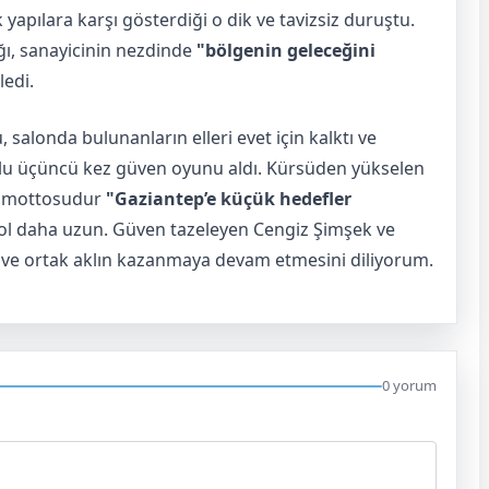
yapılara karşı gösterdiği o dik ve tavizsiz duruştu.
ığı, sanayicinin nezdinde
"bölgenin geleceğini
ledi.
 salonda bulunanların elleri evet için kalktı ve
ulu üçüncü kez güven oyunu aldı. Kürsüden yükselen
mi mottosudur
"Gaziantep’e küçük hedefler
ol daha uzun. Güven tazeleyen Cengiz Şimşek ve
ın ve ortak aklın kazanmaya devam etmesini diliyorum.
0 yorum