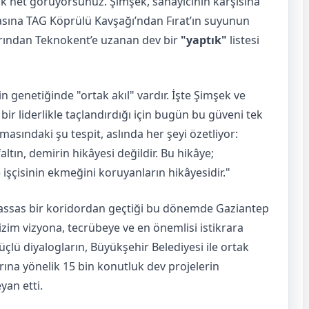
k net görüyorsunuz. Şimşek, sanayicinin karşısına
asına TAG Köprülü Kavşağı’ndan Fırat’ın suyunun
arından Teknokent’e uzanan dev bir
"yaptık"
listesi
n genetiğinde "ortak akıl" vardır. İşte Şimşek ve
ir liderlikle taçlandırdığı için bugün bu güveni tek
asındaki şu tespit, aslında her şeyi özetliyor:
ltın, demirin hikâyesi değildir. Bu hikâye;
şçisinin ekmeğini koruyanların hikâyesidir."
assas bir koridordan geçtiği bu dönemde Gaziantep
izim vizyona, tecrübeye ve en önemlisi istikrara
üçlü diyalogların, Büyükşehir Belediyesi ile ortak
rına yönelik 15 bin konutluk dev projelerin
yan etti.