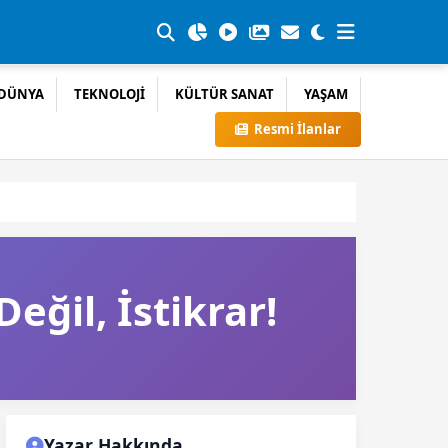
DÜNYA
TEKNOLOJİ
KÜLTÜR SANAT
YAŞAM
Resmi İlanlar
ğil, İstikrar!
Yazar Hakkında