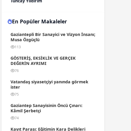
Tuncay Yıldırım
En Popüler Makaleler
Gaziantepli Bir Sanayici ve Vizyon İnsanı;
Musa Özgüçlü
113
GÖSTERİŞ, EKSİKLİK VE GERÇEK
DEĞERİN AYRIMI
76
Vatandaş siyasetçiyi yanında görmek
ister
75
Gaziantep Sanayisinin Öncü Çınarı:
Kâmil Şerbetçi
74
Kayıt Parası: Eğitimin Kara Delikleri