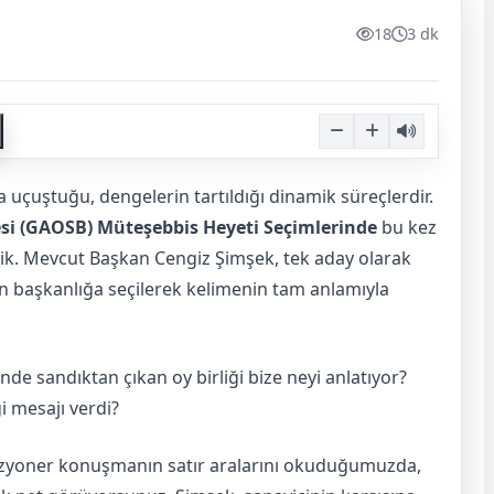
18
3 dk
uçuştuğu, dengelerin tartıldığı dinamik süreçlerdir.
si (GAOSB) Müteşebbis Heyeti Seçimlerinde
bu kez
ttik. Mevcut Başkan Cengiz Şimşek, tek aday olarak
den başkanlığa seçilerek kelimenin tam anlamıyla
de sandıktan çıkan oy birliği bize neyi anlatıyor?
i mesajı verdi?
vizyoner konuşmanın satır aralarını okuduğumuzda,