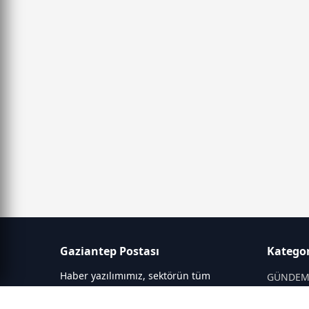
Gaziantep Postası
Kategor
Haber yazılımımız, sektörün tüm
GÜNDE
ihtiyaçlarını karşılayacak şekilde
SİYASET
tasarlanmıştır. Yenilenen altyapısı ve