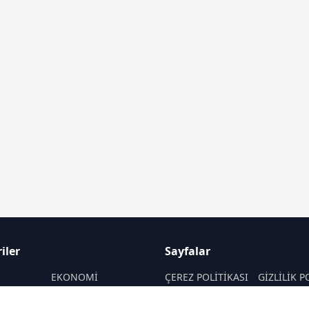
iler
Sayfalar
M
EKONOMİ
ÇEREZ POLİTİKASI
GİZLİLİK P
ASAYİŞ
HAKKIMIZDA
KÜNYE