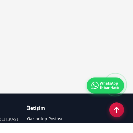
WhatsApp
İhbar Hattı
İletişim
Gaziantep Postası
OLİTİKASI
Güneş Mahallesi 87022 Nolu Sokak No: