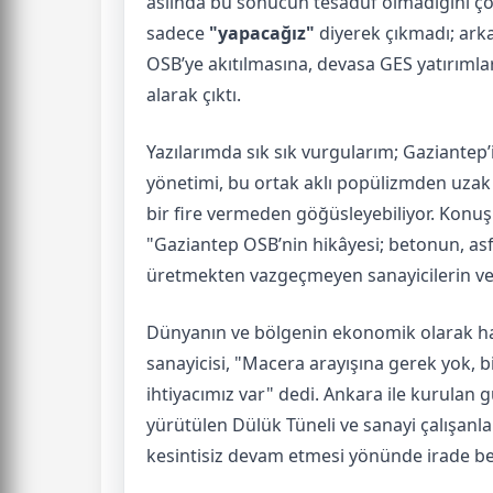
aslında bu sonucun tesadüf olmadığını ço
sadece
"yapacağız"
diyerek çıkmadı; ark
OSB’ye akıtılmasına, devasa GES yatırıml
alarak çıktı.
Yazılarımda sık sık vurgularım; Gaziantep’i
yönetimi, bu ortak aklı popülizmden uzak b
bir fire vermeden göğüsleyebiliyor. Konuşm
"Gaziantep OSB’nin hikâyesi; betonun, asfa
üretmekten vazgeçmeyen sanayicilerin ve i
Dünyanın ve bölgenin ekonomik olarak h
sanayicisi, "Macera arayışına gerek yok, b
ihtiyacımız var" dedi. Ankara ile kurulan g
yürütülen Dülük Tüneli ve sanayi çalışanla
kesintisiz devam etmesi yönünde irade be