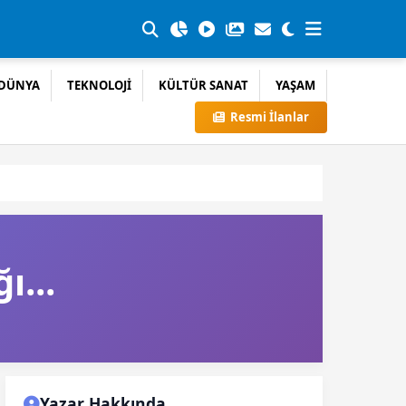
DÜNYA
TEKNOLOJİ
KÜLTÜR SANAT
YAŞAM
Resmi İlanlar
ı...
Yazar Hakkında