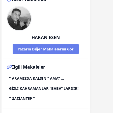
HAKAN ESEN
Yazarın Diğer Makalelerini Gör
İlgili Makaleler
" ARAMIZDA KALSIN ” AMA” …
GİZLİ KAHRAMANLAR “BABA” LARDIR!
“ GAZİANTEP “