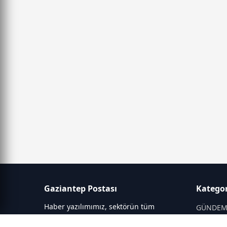
Gaziantep Postası
Kategor
Haber yazılımımız, sektörün tüm
GÜNDE
ihtiyaçlarını karşılayacak şekilde
SİYASET