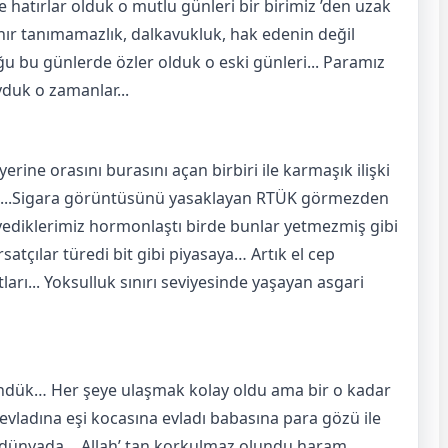
e hatırlar olduk o mutlu günleri bir birimiz ’den uzak
sınır tanımamazlık, dalkavukluk, hak edenin değil
ğu bu günlerde özler olduk o eski günleri... Paramız
uk o zamanlar...
 yerine orasını burasını açan birbiri ile karmaşık ilişki
aya...Sigara görüntüsünü yasaklayan RTÜK görmezden
e yediklerimiz hormonlaştı birde bunlar yetmezmiş gibi
tçılar türedi bit gibi piyasaya… Artık el cep
arı... Yoksulluk sınırı seviyesinde yaşayan asgari
döndük… Her şeye ulaşmak kolay oldu ama bir o kadar
a evladına eşi kocasına evladı babasına para gözü ile
u dünyada… Allah’ tan korkulmaz olundu haram