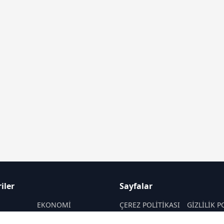
iler
Sayfalar
M
EKONOMİ
ÇEREZ POLİTİKASI
GİZLİLİK P
ASAYİŞ
HAKKIMIZDA
KÜNYE