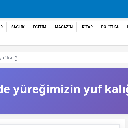
OR
SAĞLIK
EĞİTİM
MAGAZİN
KİTAP
POLİTİKA
f kalığı...
e yüreğimizin yuf kalığ