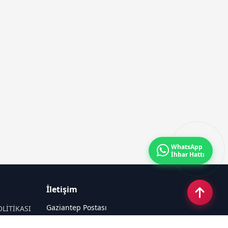
WhatsApp
İhbar Hattı
İletişim
Gaziantep Postası
OLİTİKASI
Güneş Mahallesi 87022 Nolu Sokak No: