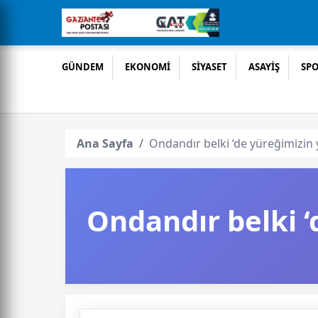
GÜNDEM
EKONOMİ
SİYASET
ASAYİŞ
SP
Ana Sayfa
Ondandır belki ‘de yüreğimizin yu
Ondandır belki ‘d