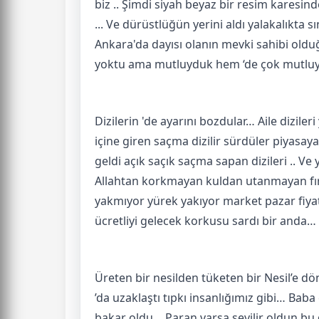
biz .. Şimdi siyah beyaz bir resim karesind
... Ve dürüstlüğün yerini aldı yalakalıkta 
Ankara'da dayısı olanın mevki sahibi oldu
yoktu ama mutluyduk hem ‘de çok mutluyd
Dizilerin 'de ayarını bozdular… Aile dizileri
içine giren saçma dizilir sürdüler piyas
geldi açık saçık saçma sapan dizileri .. V
Allahtan korkmayan kuldan utanmayan fırsa
yakmıyor yürek yakıyor market pazar fiyatl
ücretliyi gelecek korkusu sardı bir anda…
Üreten bir nesilden tüketen bir Nesil’e 
’da uzaklaştı tıpkı insanlığımız gibi… Bab
bakar oldu… Paran varsa sevilir oldun b