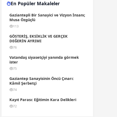
En Popüler Makaleler
Gaziantepli Bir Sanayici ve Vizyon İnsanı;
Musa Özgüçlü
113
GÖSTERİŞ, EKSİKLİK VE GERÇEK
DEĞERİN AYRIMI
76
Vatandaş siyasetçiyi yanında görmek
ister
75
Gaziantep Sanayisinin Öncü Çınarı:
Kâmil Şerbetçi
74
Kayıt Parası: Eğitimin Kara Delikleri
72