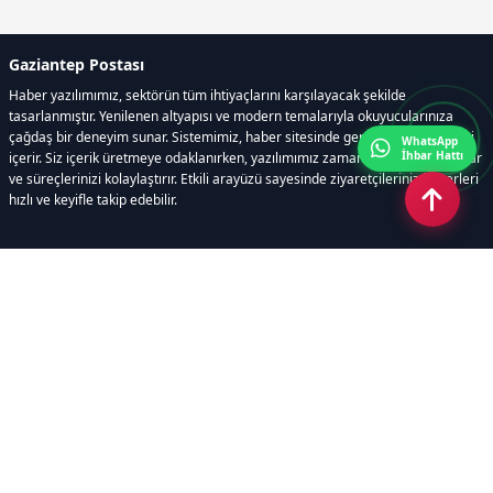
Gaziantep Postası
Haber yazılımımız, sektörün tüm ihtiyaçlarını karşılayacak şekilde
tasarlanmıştır. Yenilenen altyapısı ve modern temalarıyla okuyucularınıza
çağdaş bir deneyim sunar. Sistemimiz, haber sitesinde gerekli tüm modülleri
WhatsApp
İhbar Hattı
içerir. Siz içerik üretmeye odaklanırken, yazılımımız zamandan tasarruf sağlar
ve süreçlerinizi kolaylaştırır. Etkili arayüzü sayesinde ziyaretçileriniz haberleri
hızlı ve keyifle takip edebilir.
Kategoriler
GÜNDEM
EKONOMİ
SİYASET
ASAYİŞ
SPOR
SAĞLIK
EĞİTİM
MAGAZİN
KİTAP
POLİTİKA
DÜNYA
TEKNOLOJİ