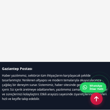
Gaziantep Postası
Haber yazılımımız, sektörün tüm ihtiyaçlarını karşılayacak şekilde
tasarlanmıştır. Yenilenen altyapısı ve modern temalarıyla okuyucularınıza
çağdaş bir deneyim sunar. Sistemimiz, haber sitesinde gerekli tüm modülleri
WhatsApp
İhbar Hattı
içerir. Siz içerik üretmeye odaklanırken, yazılımımız zamandan tasarruf sağlar
ve süreçlerinizi kolaylaştırır. Etkili arayüzü sayesinde ziyaretçileriniz haberleri
hızlı ve keyifle takip edebilir.