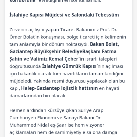
koridoruna"
evrildiğinin en somut ilanıdır.
İslahiye Kapısı Müjdesi ve Salondaki Tebessüm
Zirvenin açılışını yapan Ticaret Bakanımız Prof. Dr.
Ömer Bolat’ın konuşması, bölge ticareti için kelimenin
tam anlamıyla bir dönüm noktasıydı.
Bakan Bolat,
Gaziantep Büyükşehir BelediyeBaşkanı Fatma
Şahin ve Valimiz Kemal Çeber’in
ısrarlı talepleri
doğrultusunda
İslahiye Gümrük Kapısı’
nın açılması
için bakanlık olarak tüm hazırlıkların tamamlandığını
müjdeledi. Yakında resmi duyurusu yapılacak olan bu
kapı
, Halep-Gaziantep lojistik hattının
en hayati
damarlarından biri olacak.
Hemen ardından kürsüye çıkan Suriye Arap
Cumhuriyeti Ekonomi ve Sanayi Bakanı Dr.
Muhammed Nidal eş-Şaar ise hem vizyoner
açıklamaları hem de samimiyetiyle salona damga