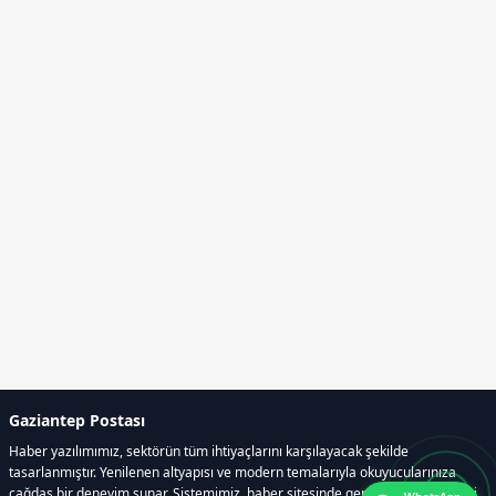
Gaziantep Postası
Haber yazılımımız, sektörün tüm ihtiyaçlarını karşılayacak şekilde
tasarlanmıştır. Yenilenen altyapısı ve modern temalarıyla okuyucularınıza
çağdaş bir deneyim sunar. Sistemimiz, haber sitesinde gerekli tüm modülleri