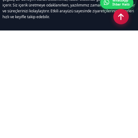
WhatsApp
İhbar Hattı
içerir. Siz içerik üretmeye odaklanırken, yazılımımız zamandan tasarruf sağlar
ve süreçlerinizi kolaylaştırır. Etkili arayüzü sayesinde ziyaretçileriniz haberleri
hızlı ve keyifle takip edebilir.
Kategoriler
GÜNDEM
EKONOMİ
SİYASET
ASAYİŞ
SPOR
SAĞLIK
EĞİTİM
MAGAZİN
KİTAP
POLİTİKA
DÜNYA
TEKNOLOJİ
KÜLTÜR SANAT
YAŞAM
Sayfalar
ÇEREZ POLİTİKASI
GİZLİLİK POLİTİKASI