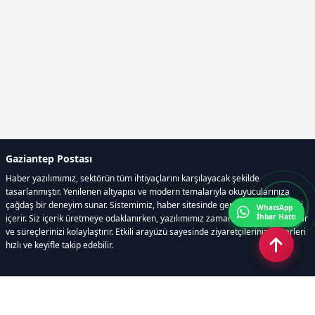
Gaziantep Postası
Haber yazılımımız, sektörün tüm ihtiyaçlarını karşılayacak şekilde
tasarlanmıştır. Yenilenen altyapısı ve modern temalarıyla okuyucularınıza
çağdaş bir deneyim sunar. Sistemimiz, haber sitesinde gerekli tüm modülleri
WhatsApp
İhbar Hattı
içerir. Siz içerik üretmeye odaklanırken, yazılımımız zamandan tasarruf sağlar
ve süreçlerinizi kolaylaştırır. Etkili arayüzü sayesinde ziyaretçileriniz haberleri
hızlı ve keyifle takip edebilir.
Kategoriler
GÜNDEM
EKONOMİ