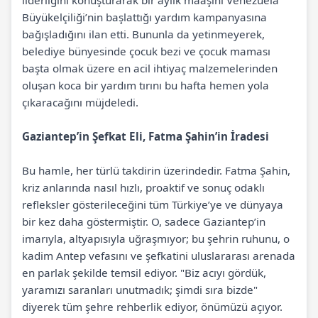
liderliğini konuşturarak bir aylık maaşını Venezuela
Büyükelçiliği’nin başlattığı yardım kampanyasına
bağışladığını ilan etti. Bununla da yetinmeyerek,
belediye bünyesinde çocuk bezi ve çocuk maması
başta olmak üzere en acil ihtiyaç malzemelerinden
oluşan koca bir yardım tırını bu hafta hemen yola
çıkaracağını müjdeledi.
Gaziantep’in Şefkat Eli, Fatma Şahin’in İradesi
Bu hamle, her türlü takdirin üzerindedir. Fatma Şahin,
kriz anlarında nasıl hızlı, proaktif ve sonuç odaklı
refleksler gösterileceğini tüm Türkiye’ye ve dünyaya
bir kez daha göstermiştir. O, sadece Gaziantep’in
imarıyla, altyapısıyla uğraşmıyor; bu şehrin ruhunu, o
kadim Antep vefasını ve şefkatini uluslararası arenada
en parlak şekilde temsil ediyor. "Biz acıyı gördük,
yaramızı saranları unutmadık; şimdi sıra bizde"
diyerek tüm şehre rehberlik ediyor, önümüzü açıyor.