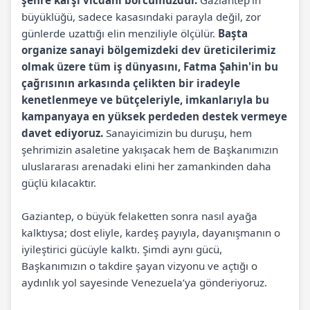
şehre karşı vicdani borcumuzdur.
Gaziantep’in
büyüklüğü, sadece kasasındaki parayla değil, zor
günlerde uzattığı elin menziliyle ölçülür.
Başta
organize sanayi bölgemizdeki dev üreticilerimiz
olmak üzere tüm iş dünyasını, Fatma Şahin'in bu
çağrısının arkasında çelikten bir iradeyle
kenetlenmeye ve bütçeleriyle, imkanlarıyla bu
kampanyaya en yüksek perdeden destek vermeye
davet ediyoruz.
Sanayicimizin bu duruşu, hem
şehrimizin asaletine yakışacak hem de Başkanımızın
uluslararası arenadaki elini her zamankinden daha
güçlü kılacaktır.
Gaziantep, o büyük felaketten sonra nasıl ayağa
kalktıysa; dost eliyle, kardeş payıyla, dayanışmanın o
iyileştirici gücüyle kalktı. Şimdi aynı gücü,
Başkanımızın o takdire şayan vizyonu ve açtığı o
aydınlık yol sayesinde Venezuela’ya gönderiyoruz.