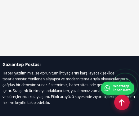
Gaziantep Postası
Haber yazılımımız, sektörün tüm ihtiyaçlarını karşılayacak şekilde
tasarlanmıştır. Yenilenen altyapısı ve modern temalarıyla okuyucularınıza
çağdaş bir deneyim sunar. Sistemimiz, haber sitesinde gerekli tüm modülleri
WhatsApp
İhbar Hattı
içerir. Siz içerik üretmeye odaklanırken, yazılımımız zamandan tasarruf sağlar
ve süreçlerinizi kolaylaştırır. Etkili arayüzü sayesinde ziyaretçileriniz haberleri
hızlı ve keyifle takip edebilir.
Kategoriler
GÜNDEM
EKONOMİ