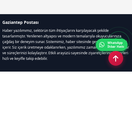
Gaziantep Postası
Haber yazılımımız, sektörün tüm ihtiyaçlarını karşılayacak şekilde
tasarlanmıştır. Yenilenen altyapısı ve modern temalarıyla okuyucularınıza
çağdaş bir deneyim sunar. Sistemimiz, haber sitesinde gerekli tüm modülleri
WhatsApp
İhbar Hattı
içerir. Siz içerik üretmeye odaklanırken, yazılımımız zamandan tasarruf sağlar
ve süreçlerinizi kolaylaştırır. Etkili arayüzü sayesinde ziyaretçileriniz haberleri
hızlı ve keyifle takip edebilir.
Kategoriler
GÜNDEM
EKONOMİ
SİYASET
ASAYİŞ
SPOR
SAĞLIK
EĞİTİM
MAGAZİN
KİTAP
POLİTİKA