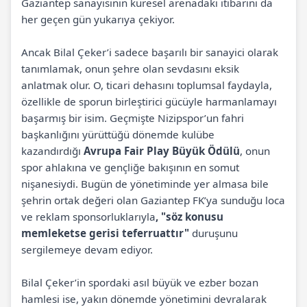
Gaziantep sanayisinin küresel arenadaki itibarını da
her geçen gün yukarıya çekiyor.
Ancak Bilal Çeker’i sadece başarılı bir sanayici olarak
tanımlamak, onun şehre olan sevdasını eksik
anlatmak olur. O, ticari dehasını toplumsal faydayla,
özellikle de sporun birleştirici gücüyle harmanlamayı
başarmış bir isim. Geçmişte Nizipspor’un fahri
başkanlığını yürüttüğü dönemde kulübe
kazandırdığı
Avrupa Fair Play Büyük Ödülü
, onun
spor ahlakına ve gençliğe bakışının en somut
nişanesiydi. Bugün de yönetiminde yer almasa bile
şehrin ortak değeri olan Gaziantep FK’ya sunduğu loca
ve reklam sponsorluklarıyla
, "söz konusu
memleketse gerisi teferruattır"
duruşunu
sergilemeye devam ediyor.
Bilal Çeker’in spordaki asıl büyük ve ezber bozan
hamlesi ise, yakın dönemde yönetimini devralarak