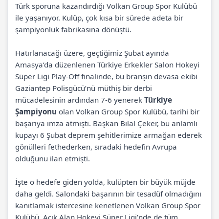
Türk sporuna kazandırdığı Volkan Group Spor Kulübü
ile yaşanıyor. Kulüp, çok kısa bir sürede adeta bir
şampiyonluk fabrikasına dönüştü.
Hatırlanacağı üzere, geçtiğimiz Şubat ayında
Amasya’da düzenlenen Türkiye Erkekler Salon Hokeyi
Süper Ligi Play-Off finalinde, bu branşın devasa ekibi
Gaziantep Polisgücü’nü müthiş bir derbi
mücadelesinin ardından 7-6 yenerek
Türkiye
Şampiyonu
olan Volkan Group Spor Kulübü, tarihi bir
başarıya imza atmıştı. Başkan Bilal Çeker, bu anlamlı
kupayı 6 Şubat deprem şehitlerimize armağan ederek
gönülleri fethederken, sıradaki hedefin Avrupa
olduğunu ilan etmişti.
İşte o hedefe giden yolda, kulüpten bir büyük müjde
daha geldi. Salondaki başarının bir tesadüf olmadığını
kanıtlamak istercesine kenetlenen Volkan Group Spor
Kulübü, Açık Alan Hokeyi Süper Ligi’nde de tüm