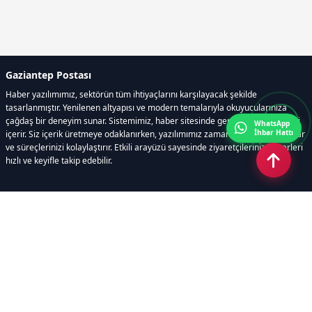
Gaziantep Postası
Haber yazılımımız, sektörün tüm ihtiyaçlarını karşılayacak şekilde
tasarlanmıştır. Yenilenen altyapısı ve modern temalarıyla okuyucularınıza
çağdaş bir deneyim sunar. Sistemimiz, haber sitesinde gerekli tüm modülleri
WhatsApp
İhbar Hattı
içerir. Siz içerik üretmeye odaklanırken, yazılımımız zamandan tasarruf sağlar
ve süreçlerinizi kolaylaştırır. Etkili arayüzü sayesinde ziyaretçileriniz haberleri
hızlı ve keyifle takip edebilir.
Kategoriler
GÜNDEM
EKONOMİ
SİYASET
ASAYİŞ
SPOR
SAĞLIK
EĞİTİM
MAGAZİN