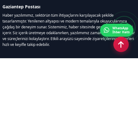
Gaziantep Postası
Haber yazılımımız, sektörün tüm ihtiyaçlarını karşılayacak şekilde
tasarlanmıştır. Yenilenen altyapısı ve modern temalarıyla okuyucularınıza
çağdaş bir deneyim sunar. Sistemimiz, haber sitesinde gerekli tüm modülleri
WhatsApp
İhbar Hattı
içerir. Siz içerik üretmeye odaklanırken, yazılımımız zamandan tasarruf sağlar
ve süreçlerinizi kolaylaştırır. Etkili arayüzü sayesinde ziyaretçileriniz haberleri
hızlı ve keyifle takip edebilir.
Kategoriler
GÜNDEM
EKONOMİ
SİYASET
ASAYİŞ
SPOR
SAĞLIK
EĞİTİM
MAGAZİN
KİTAP
POLİTİKA
DÜNYA
TEKNOLOJİ
KÜLTÜR SANAT
YAŞAM