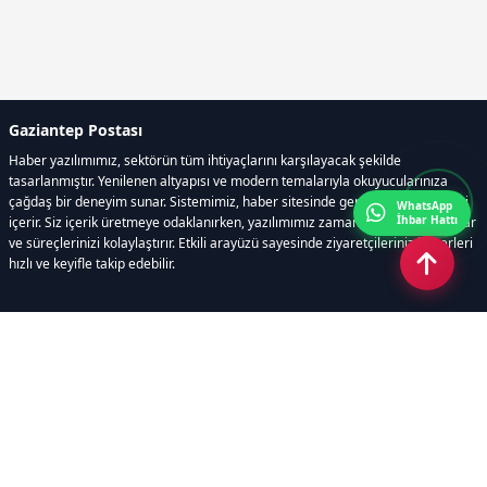
Gaziantep Postası
Haber yazılımımız, sektörün tüm ihtiyaçlarını karşılayacak şekilde
tasarlanmıştır. Yenilenen altyapısı ve modern temalarıyla okuyucularınıza
çağdaş bir deneyim sunar. Sistemimiz, haber sitesinde gerekli tüm modülleri
WhatsApp
İhbar Hattı
içerir. Siz içerik üretmeye odaklanırken, yazılımımız zamandan tasarruf sağlar
ve süreçlerinizi kolaylaştırır. Etkili arayüzü sayesinde ziyaretçileriniz haberleri
hızlı ve keyifle takip edebilir.
Kategoriler
GÜNDEM
EKONOMİ
SİYASET
ASAYİŞ
SPOR
SAĞLIK
EĞİTİM
MAGAZİN