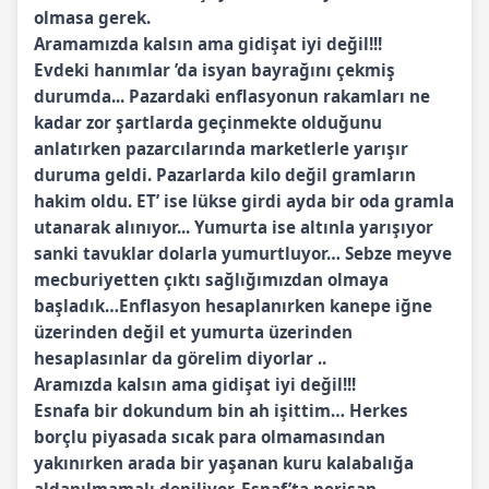
olmasa gerek.
Aramamızda kalsın ama gidişat iyi değil!!!
Evdeki hanımlar ’da isyan bayrağını çekmiş
durumda... Pazardaki enflasyonun rakamları ne
kadar zor şartlarda geçinmekte olduğunu
anlatırken pazarcılarında marketlerle yarışır
duruma geldi. Pazarlarda kilo değil gramların
hakim oldu. ET’ ise lükse girdi ayda bir oda gramla
utanarak alınıyor... Yumurta ise altınla yarışıyor
sanki tavuklar dolarla yumurtluyor… Sebze meyve
mecburiyetten çıktı sağlığımızdan olmaya
başladık…Enflasyon hesaplanırken kanepe iğne
üzerinden değil et yumurta üzerinden
hesaplasınlar da görelim diyorlar ..
Aramızda kalsın ama gidişat iyi değil!!!
Esnafa bir dokundum bin ah işittim… Herkes
borçlu piyasada sıcak para olmamasından
yakınırken arada bir yaşanan kuru kalabalığa