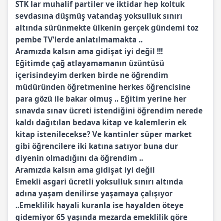
STK lar muhalif partiler ve iktidar hep koltuk
sevdasına düşmüş vatandaş yoksulluk sınırı
altında sürünmekte ülkenin gerçek gündemi toz
pembe TV’lerde anlatılmamakta ..
Aramızda kalsın ama gidişat iyi değil !!!
Eğitimde çağ atlayamamanın üzüntüsü
içerisindeyim derken birde ne öğrendim
müdüründen öğretmenine herkes öğrencisine
para gözü ile bakar olmuş .. Eğitim yerine her
sınavda sınav ücreti istendiğini öğrendim nerede
kaldı dağıtılan bedava kitap ve kalemlerin ek
kitap istenilecekse? Ve kantinler süper market
gibi öğrencilere iki katına satıyor buna dur
diyenin olmadığını da öğrendim ..
Aramızda kalsın ama gidişat iyi değil
Emekli asgari ücretli yoksulluk sınırı altında
adına yaşam denilirse yaşamaya çalışıyor
..Emeklilik hayali kuranla ise hayalden öteye
gidemiyor 65 yaşında mezarda emeklilik göre