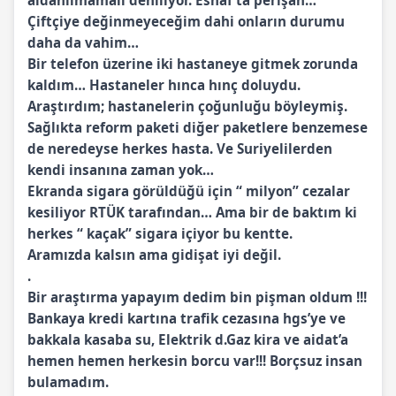
aldanılmamalı deniliyor. Esnaf’ta perişan…
Çiftçiye değinmeyeceğim dahi onların durumu
daha da vahim…
Bir telefon üzerine iki hastaneye gitmek zorunda
kaldım… Hastaneler hınca hınç doluydu.
Araştırdım; hastanelerin çoğunluğu böyleymiş.
Sağlıkta reform paketi diğer paketlere benzemese
de neredeyse herkes hasta. Ve Suriyelilerden
kendi insanına zaman yok…
Ekranda sigara görüldüğü için “ milyon” cezalar
kesiliyor RTÜK tarafından… Ama bir de baktım ki
herkes “ kaçak” sigara içiyor bu kentte.
Aramızda kalsın ama gidişat iyi değil.
.
Bir araştırma yapayım dedim bin pişman oldum !!!
Bankaya kredi kartına trafik cezasına hgs’ye ve
bakkala kasaba su, Elektrik d.Gaz kira ve aidat’a
hemen hemen herkesin borcu var!!! Borçsuz insan
bulamadım.