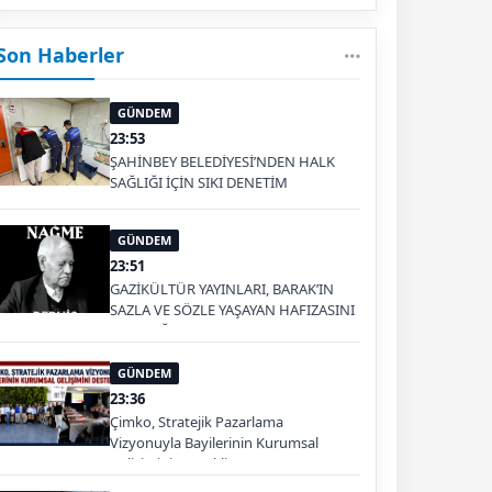
Son Haberler
GÜNDEM
23:53
ŞAHİNBEY BELEDİYESİ’NDEN HALK
SAĞLIĞI İÇİN SIKI DENETİM
GÜNDEM
23:51
GAZİKÜLTÜR YAYINLARI, BARAK’IN
SAZLA VE SÖZLE YAŞAYAN HAFIZASINI
GELECEĞE TAŞIYOR
GÜNDEM
23:36
Çimko, Stratejik Pazarlama
Vizyonuyla Bayilerinin Kurumsal
Gelişimini Destekliyor