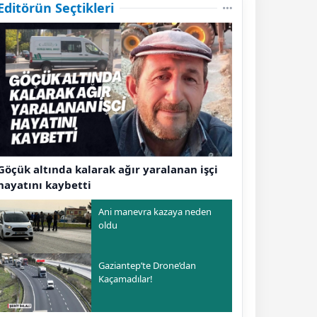
Editörün Seçtikleri
Göçük altında kalarak ağır yaralanan işçi
hayatını kaybetti
Ani manevra kazaya neden
oldu
Gaziantep’te Drone’dan
Kaçamadılar!