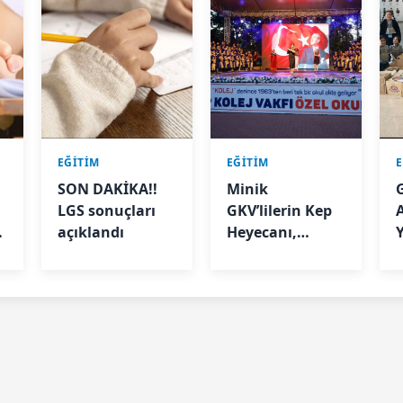
EĞİTİM
EĞİTİM
SON DAKİKA!!
Minik
LGS sonuçları
GKV’lilerin Kep
i
açıklandı
Heyecanı,
Geleceğin
Yıldızları İlk
Mezuniyetini
Yaşadı!