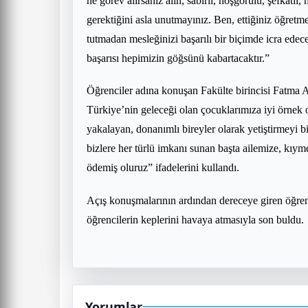
ne görev alırsanız alın, sabırlı, hoşgörülü, şefkatli,
gerektiğini asla unutmayınız. Ben, ettiğiniz öğretme
tutmadan mesleğinizi başarılı bir biçimde icra ede
başarısı hepimizin göğsünü kabartacaktır.”
Öğrenciler adına konuşan Fakülte birincisi Fatma 
Türkiye’nin geleceği olan çocuklarımıza iyi örnek o
yakalayan, donanımlı bireyler olarak yetiştirmeyi b
bizlere her türlü imkanı sunan başta ailemize, kıym
ödemiş oluruz” ifadelerini kullandı.
Açış konuşmalarının ardından dereceye giren öğren
öğrencilerin keplerini havaya atmasıyla son buldu.
Yorumlar