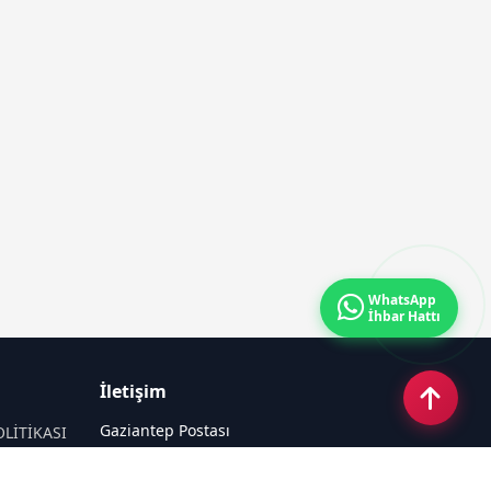
WhatsApp
İhbar Hattı
İletişim
Gaziantep Postası
OLİTİKASI
Güneş Mahallesi 87022 Nolu Sokak No: