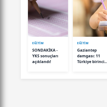
EĞİTİM
EĞİTİM
SONDAKİKA -
Gaziantep
YKS sonuçları
damgası: 11
açıklandı!
Türkiye birincis
çıktı