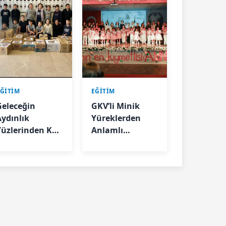
EĞİTİM
EĞİTİM
Geleceğin
GKV’li Minik
Aydınlık
Yüreklerden
Yüzlerinden Köy
Anlamlı
Okullarına
Mesajlar
Kitap Köprüsü;