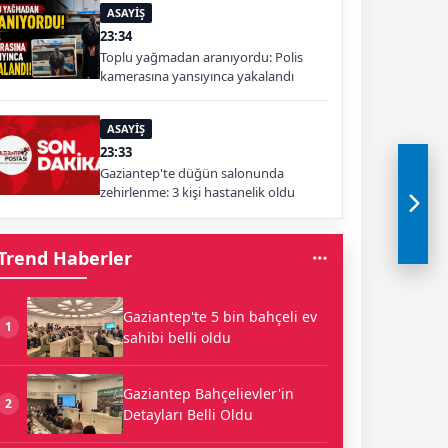
ASAYİŞ
23:34
Toplu yağmadan aranıyordu: Polis
kamerasına yansıyınca yakalandı
ASAYİŞ
23:33
Gaziantep'te düğün salonunda
zehirlenme: 3 kişi hastanelik oldu
Trend Haberler
Gaziantep'te 5 bin bahçeli ev
1
sahibi belli oldu
Gaziantep Bahçelievler'in
2
Detayları Belli Oldu