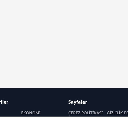
iler
Sayfalar
M
EKONOMİ
ÇEREZ POLİTİKASI
GİZLİLİK P
ASAYİŞ
HAKKIMIZDA
KÜNYE