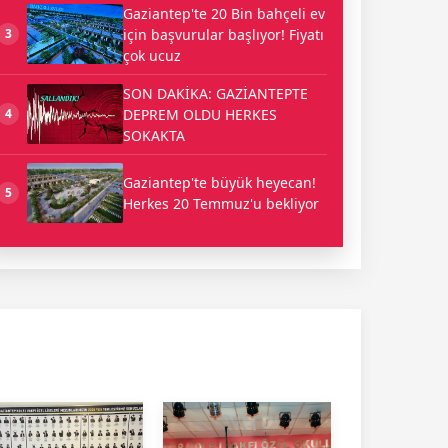
Gaziantep'te 20 Bin bahçeli ev
için başvurular başlıyor! Fiyatı
3
çok ucuz
SON DAKİKA: GAZİANTEPTE
DEPREM OLDU HERKES
4
SOKAKTA
Gaziantep'te büyük heyecan!
5
Herkes 20 Temmuz'u bekliyor