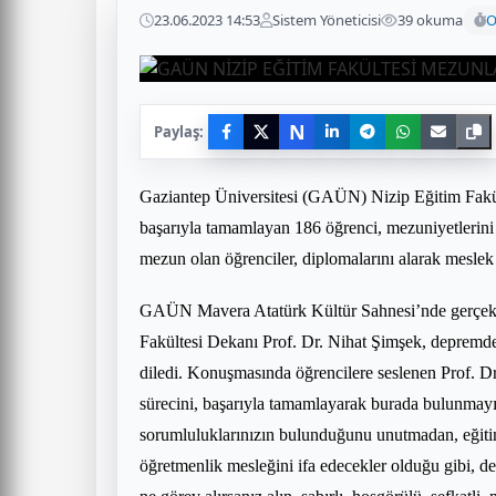
23.06.2023 14:53
Sistem Yöneticisi
39 okuma
O
N
Paylaş:
Gaziantep Üniversitesi (GAÜN) Nizip Eğitim Fakül
başarıyla tamamlayan 186 öğrenci, mezuniyetlerini c
mezun olan öğrenciler, diplomalarını alarak meslek h
GAÜN Mavera Atatürk Kültür Sahnesi’nde gerçekl
Fakültesi Dekanı Prof. Dr. Nihat Şimşek, depremde 
diledi. Konuşmasında öğrencilere seslenen Prof. Dr.
sürecini, başarıyla tamamlayarak burada bulunmayı h
sorumluluklarınızın bulunduğunu unutmadan, eğitim
öğretmenlik mesleğini ifa edecekler olduğu gibi, d