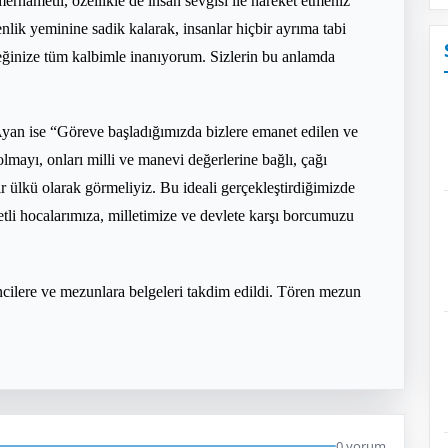
 merhametli, özellikle de insan sevgisi ile hareket etmeniz
nlik yeminine sadik kalarak, insanlar hiçbir ayrıma tabi
ceğinize tüm kalbimle inanıyorum. Sizlerin bu anlamda
Ayan ise “Göreve başladığımızda bizlere emanet edilen ve
lmayı, onları milli ve manevi değerlerine bağlı, çağı
ir ülkü olarak görmeliyiz. Bu ideali gerçekleştirdiğimizde
etli hocalarımıza, milletimize ve devlete karşı borcumuzu
cilere ve mezunlara belgeleri takdim edildi. Tören mezun
0 yorum