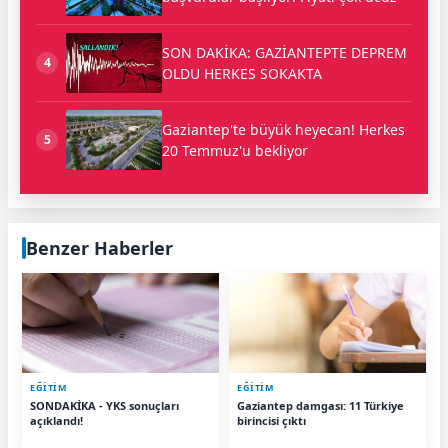
SON DAKİKA: GAZİANTEPTE DEPREM
4
OLDU HERKES SOKAKTA
Gaziantep'te büyük heyecan! Herkes
5
20 Temmuz'u bekliyor
Benzer Haberler
EĞİTİM
EĞİTİM
SONDAKİKA - YKS sonuçları
Gaziantep damgası: 11 Türkiye
açıklandı!
birincisi çıktı