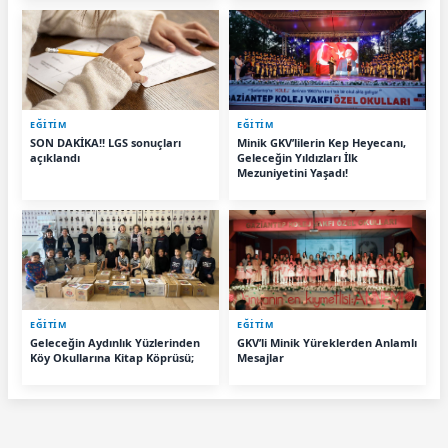
EĞİTİM
EĞİTİM
SON DAKİKA!! LGS sonuçları
Minik GKV’lilerin Kep Heyecanı,
açıklandı
Geleceğin Yıldızları İlk
Mezuniyetini Yaşadı!
EĞİTİM
EĞİTİM
Geleceğin Aydınlık Yüzlerinden
GKV’li Minik Yüreklerden Anlamlı
Köy Okullarına Kitap Köprüsü;
Mesajlar