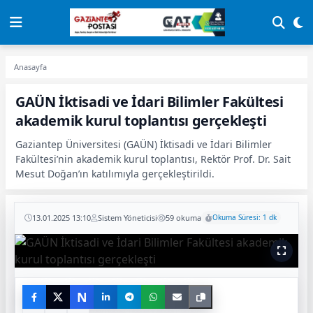
Anasayfa
GAÜN İktisadi ve İdari Bilimler Fakültesi
akademik kurul toplantısı gerçekleşti
Gaziantep Üniversitesi (GAÜN) İktisadi ve İdari Bilimler
Fakültesi’nin akademik kurul toplantısı, Rektör Prof. Dr. Sait
Mesut Doğan’ın katılımıyla gerçekleştirildi.
13.01.2025 13:10
Sistem Yöneticisi
59 okuma
Okuma Süresi: 1 dk
N