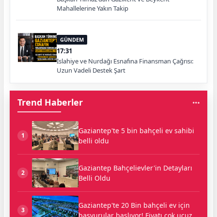
Mahallelerine Yakın Takip
GÜNDEM
17:31
İslahiye ve Nurdağı Esnafına Finansman Çağrısı:
Uzun Vadeli Destek Şart
Trend Haberler
Gaziantep'te 5 bin bahçeli ev sahibi
1
belli oldu
Gaziantep Bahçelievler'in Detayları
2
Belli Oldu
Gaziantep'te 20 Bin bahçeli ev için
3
başvurular başlıyor! Fiyatı çok ucuz