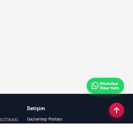
WhatsApp
İhbar Hattı
İletişim
Gaziantep Postası
OLİTİKASI
Güneş Mahallesi 87022 Nolu Sokak No: