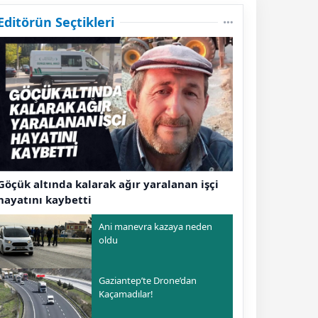
Editörün Seçtikleri
Göçük altında kalarak ağır yaralanan işçi
hayatını kaybetti
Ani manevra kazaya neden
oldu
Gaziantep’te Drone’dan
Kaçamadılar!