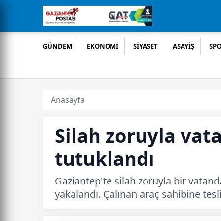
GÜNDEM
EKONOMİ
SİYASET
ASAYİŞ
SP
Anasayfa
Silah zoruyla vat
tutuklandı
Gaziantep'te silah zoruyla bir vatan
yakalandı. Çalınan araç sahibine tesl