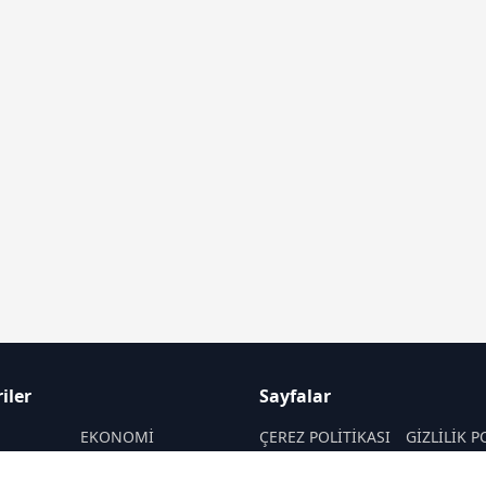
iler
Sayfalar
M
EKONOMİ
ÇEREZ POLİTİKASI
GİZLİLİK P
ASAYİŞ
HAKKIMIZDA
KÜNYE