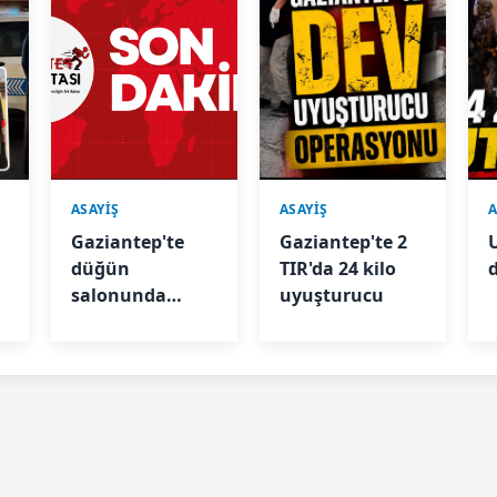
ASAYİŞ
ASAYİŞ
A
Gaziantep'te
Gaziantep'te 2
düğün
TIR'da 24 kilo
salonunda
uyuşturucu
zehirlenme: 3
kişi hastanelik
oldu