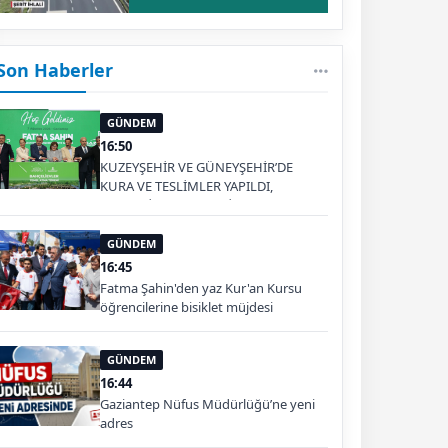
Son Haberler
GÜNDEM
16:50
KUZEYŞEHİR VE GÜNEYŞEHİR’DE
KURA VE TESLİMLER YAPILDI,
BAHÇELİEVLER’DE 5 BİN KONUTUN
TEMELİ ATILDI
GÜNDEM
16:45
Fatma Şahin'den yaz Kur'an Kursu
öğrencilerine bisiklet müjdesi
GÜNDEM
16:44
Gaziantep Nüfus Müdürlüğü’ne yeni
adres