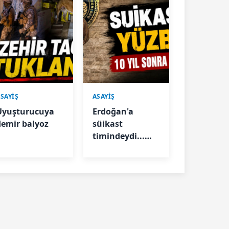
SAYİŞ
ASAYİŞ
Uyuşturucuya
Erdoğan'a
demir balyoz
süikast
timindeydi...
“Selim” kod
Yüzbaşı
Karatepe
yakalandı