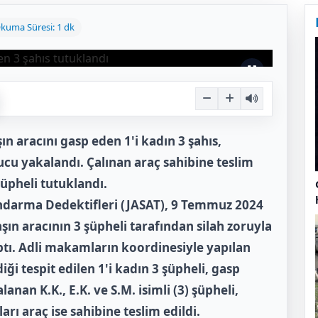
kuma Süresi: 1 dk
ın aracını gasp eden 1'i kadın 3 şahıs,
cu yakalandı. Çalınan araç sahibine teslim
şüpheli tutuklandı.
ndarma Dedektifleri (JASAT), 9 Temmuz 2024
şın aracının 3 şüpheli tarafından silah zoruyla
yaptı. Adli makamların koordinesiyle yapılan
ği tespit edilen 1'i kadın 3 şüpheli, gasp
lanan K.K., E.K. ve S.M. isimli (3) şüpheli,
arı araç ise sahibine teslim edildi.