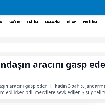
OR
SAĞLIK
EĞİTİM
MAGAZİN
KİTAP
POLİTİKA
andaşın aracını gasp ede
daşın aracını gasp eden 1'i kadın 3 şahıs, jandar
im edilirken adli mercilere sevk edilen 3 şüpheli t