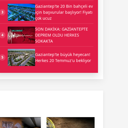
Gaziantep'te 20 Bin bahçeli ev
için başvurular başlıyor! Fiyatı
3
çok ucuz
SON DAKİKA: GAZİANTEPTE
DEPREM OLDU HERKES
4
SOKAKTA
Gaziantep'te büyük heyecan!
5
Herkes 20 Temmuz'u bekliyor