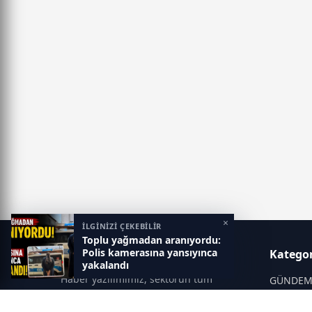
×
İLGİNİZİ ÇEKEBİLİR
Toplu yağmadan aranıyordu:
Polis kamerasına yansıyınca
Gaziantep Postası
Kategor
yakalandı
Haber yazılımımız, sektörün tüm
GÜNDE
ihtiyaçlarını karşılayacak şekilde
SİYASET
tasarlanmıştır. Yenilenen altyapısı ve