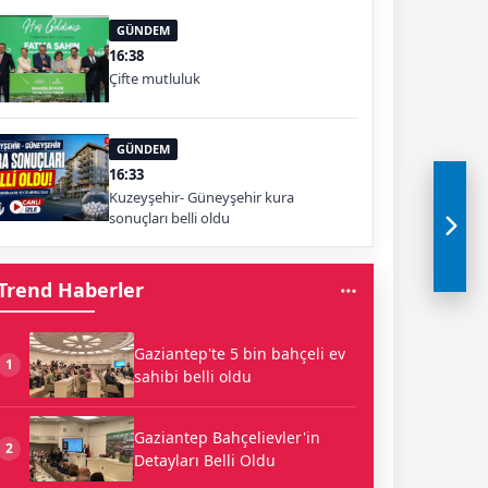
GÜNDEM
16:38
Çifte mutluluk
GÜNDEM
16:33
Kuzeyşehir- Güneyşehir kura
sonuçları belli oldu
Trend Haberler
Gaziantep'te 5 bin bahçeli ev
1
sahibi belli oldu
Gaziantep Bahçelievler'in
2
Detayları Belli Oldu