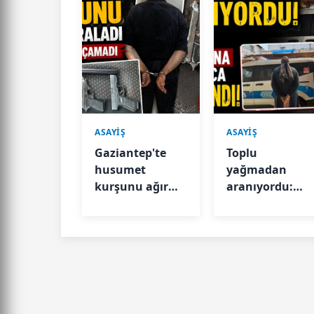
ASAYİŞ
ASAYİŞ
Gaziantep'te
Toplu
husumet
yağmadan
kurşunu ağır
aranıyordu:
yaraladı
Polis
kamerasına
yansıyınca
yakalandı