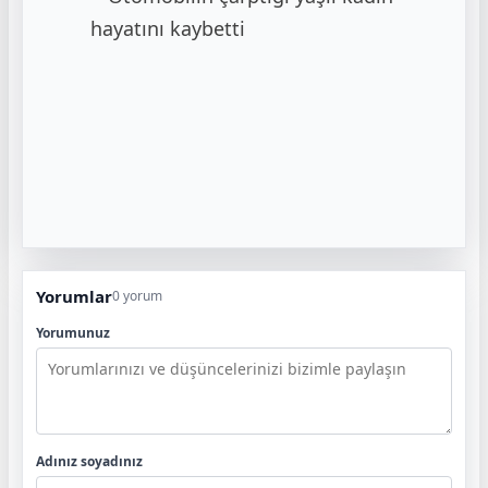
Yorumlar
0 yorum
Yorumunuz
Adınız soyadınız