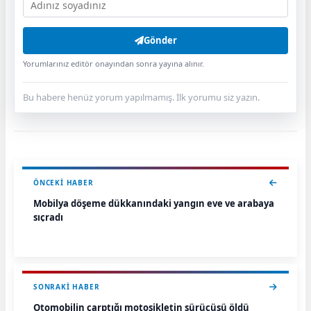
Gönder
Yorumlarınız editör onayından sonra yayına alınır.
Bu habere henüz yorum yapılmamış. İlk yorumu siz yazın.
ÖNCEKI HABER
Mobilya döşeme dükkanındaki yangın eve ve arabaya
sıçradı
SONRAKI HABER
Otomobilin çarptığı motosikletin sürücüsü öldü