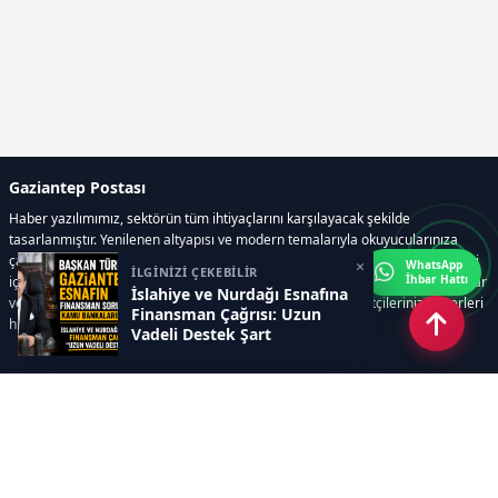
Gaziantep Postası
Haber yazılımımız, sektörün tüm ihtiyaçlarını karşılayacak şekilde
tasarlanmıştır. Yenilenen altyapısı ve modern temalarıyla okuyucularınıza
çağdaş bir deneyim sunar. Sistemimiz, haber sitesinde gerekli tüm modülleri
×
WhatsApp
İLGİNİZİ ÇEKEBİLİR
İhbar Hattı
içerir. Siz içerik üretmeye odaklanırken, yazılımımız zamandan tasarruf sağlar
İslahiye ve Nurdağı Esnafına
ve süreçlerinizi kolaylaştırır. Etkili arayüzü sayesinde ziyaretçileriniz haberleri
Finansman Çağrısı: Uzun
hızlı ve keyifle takip edebilir.
Vadeli Destek Şart
Kategoriler
GÜNDEM
EKONOMİ
SİYASET
ASAYİŞ