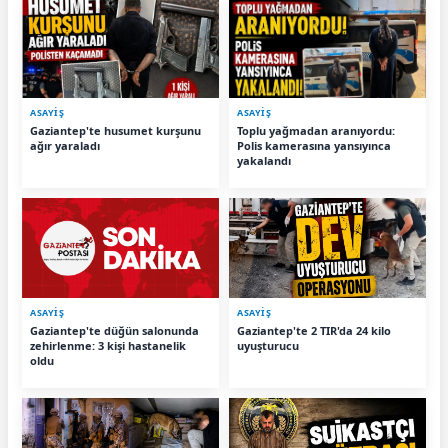
ASAYİŞ
ASAYİŞ
Gaziantep'te husumet kurşunu
Toplu yağmadan aranıyordu:
ağır yaraladı
Polis kamerasına yansıyınca
yakalandı
ASAYİŞ
ASAYİŞ
Gaziantep'te düğün salonunda
Gaziantep'te 2 TIR'da 24 kilo
zehirlenme: 3 kişi hastanelik
uyuşturucu
oldu