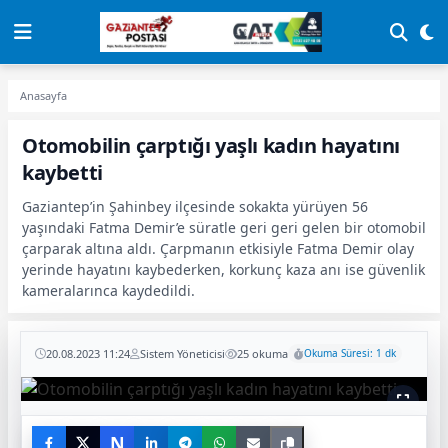
Anasayfa
Otomobilin çarptığı yaşlı kadın hayatını
kaybetti
Gaziantep’in Şahinbey ilçesinde sokakta yürüyen 56
yaşındaki Fatma Demir’e süratle geri geri gelen bir otomobil
çarparak altına aldı. Çarpmanın etkisiyle Fatma Demir olay
yerinde hayatını kaybederken, korkunç kaza anı ise güvenlik
kameralarınca kaydedildi.
20.08.2023 11:24
Sistem Yöneticisi
25 okuma
Okuma Süresi: 1 dk
N