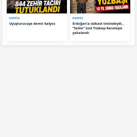
ASAYİŞ
ASAYİŞ
Uyuşturucuya demir balyoz
Erdoğan'a süikast timindeydi...
“Selim” kod Yüzbaşı Karatepe
yakalandı