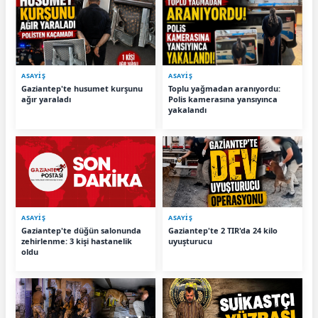
ASAYİŞ
ASAYİŞ
Gaziantep'te husumet kurşunu
Toplu yağmadan aranıyordu:
ağır yaraladı
Polis kamerasına yansıyınca
yakalandı
ASAYİŞ
ASAYİŞ
Gaziantep'te düğün salonunda
Gaziantep'te 2 TIR'da 24 kilo
zehirlenme: 3 kişi hastanelik
uyuşturucu
oldu