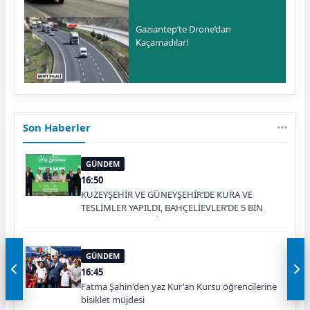
Gaziantep’te Drone’dan
Kaçamadılar!
Son Haberler
GÜNDEM
16:50
KUZEYŞEHİR VE GÜNEYŞEHİR’DE KURA VE
TESLİMLER YAPILDI, BAHÇELİEVLER’DE 5 BİN
KONUTUN TEMELİ ATILDI
GÜNDEM
16:45
Fatma Şahin'den yaz Kur'an Kursu öğrencilerine
bisiklet müjdesi