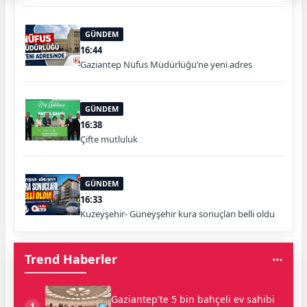
GÜNDEM
16:44
Gaziantep Nüfus Müdürlüğü’ne yeni adres
GÜNDEM
16:38
Çifte mutluluk
GÜNDEM
16:33
Kuzeyşehir- Güneyşehir kura sonuçları belli oldu
Trend Haberler
Gaziantep'te 5 bin bahçeli ev sahibi
1