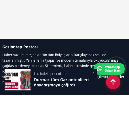
Gaziantep Postası
Haber yazılımımız, sektörün tüm ihtiyaçlarını karşılayacak şekilde
tasarlanmıştır. Yenilenen altyapısı ve modern temalarıyla okuyucularınıza
çağdaş bir deneyim sunar. Sistemimiz, haber sitesinde gerekli tüm modülleri
WhatsApp
İhbar Hattı
içerir. Siz içerik üretmeye odaklanırken, yazılımımız zamandan tasarruf sağlar
×
İLGİNİZİ ÇEKEBİLİR
ve süreçlerinizi kolaylaştırır. Etkili arayüzü sayesinde ziyaretçileriniz haberleri
Durmaz tüm Gazianteplileri
hızlı ve keyifle takip edebilir.
dayanışmaya çağırdı
Kategoriler
GÜNDEM
EKONOMİ
SİYASET
ASAYİŞ
SPOR
SAĞLIK