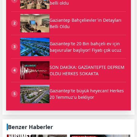
belli oldu
Gaziantep Bahçelievler'in Detayları
2
Belli Oldu
Gaziantep'te 20 Bin bahçeli ev için
3
başvurular başlıyor! Fiyatı çok ucuz
SON DAKİKA: GAZİANTEPTE DEPREM
4
OLDU HERKES SOKAKTA
Gaziantep'te büyük heyecan! Herkes
5
20 Temmuz'u bekliyor
Benzer Haberler