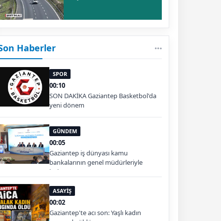
Son Haberler
SPOR
00:10
SON DAKİKA Gaziantep Basketbol'da
yeni dönem
GÜNDEM
00:05
Gaziantep iş dünyası kamu
bankalarının genel müdürleriyle
buluştu
ASAYİŞ
00:02
Gaziantep'te acı son: Yaşlı kadın