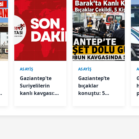
ASAYİŞ
ASAYİŞ
A
Gaziantep'te
Gaziantep’te
Suriyelilerin
bıçaklar
s
kanlı kavgası:
konuştu: 5
Ayrılan eşlerin
yaralı
çocukları görme
kavgası