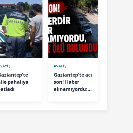
SAYİŞ
ASAYİŞ
Gaziantep'te
Gaziantep'te acı
hile pahalıya
son! Haber
patladı
alınamıyordu:
Ölü bulundu