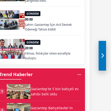
yangında öldü
GÜNDEM
00:00
Şahin: Gaziantep İçin Acil Destek
Ödeneği Tahsis Edildi
GÜNDEM
20:08
Yılmaz, fıstıkçılar sitesi esnafıyla
buluştu
Trend Haberler
Gaziantep'te 5 bin bahçeli ev
1
sahibi belli oldu
Gaziantep Bahçelievler'in
2