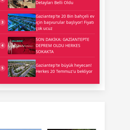
Detayları Belli Oldu
Gaziantep'te 20 Bin bahçeli ev
için başvurular başlıyor! Fiyatı
3
çok ucuz
SON DAKİKA: GAZİANTEPTE
DEPREM OLDU HERKES
4
SOKAKTA
Gaziantep'te büyük heyecan!
5
Herkes 20 Temmuz'u bekliyor