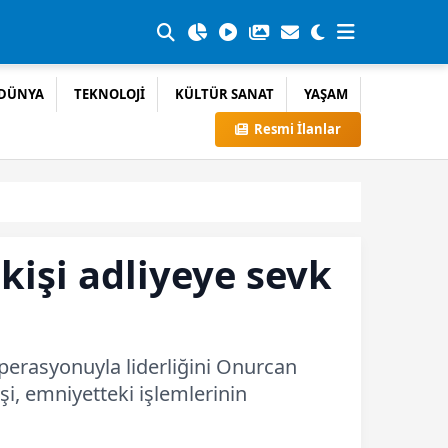
DÜNYA
TEKNOLOJİ
KÜLTÜR SANAT
YAŞAM
Resmi İlanlar
işi adliyeye sevk
perasyonuyla liderliğini Onurcan
şi, emniyetteki işlemlerinin