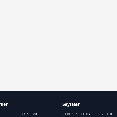
iler
Sayfalar
M
EKONOMİ
ÇEREZ POLİTİKASI
GİZLİLİK P