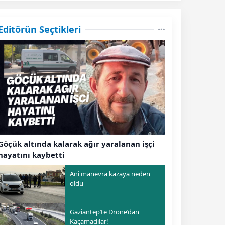
Editörün Seçtikleri
Göçük altında kalarak ağır yaralanan işçi
hayatını kaybetti
Ani manevra kazaya neden
oldu
Gaziantep’te Drone’dan
Kaçamadılar!