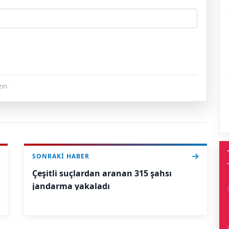
ın.
SONRAKI HABER
Çeşitli suçlardan aranan 315 şahsı
jandarma yakaladı