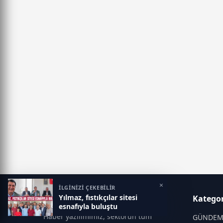
×
İLGİNİZİ ÇEKEBİLİR
Yılmaz, fıstıkçılar sitesi
Gaziantep Postası
Kategor
esnafıyla buluştu
Haber yazılımımız, sektörün tüm
GÜNDE