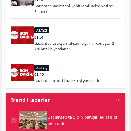
Gaziantep Basketbol, Şehitkamil Belediyesi’ne
Emanet
ASAYİŞ
01:51
Gaziantep’te akşam akşam bıçaklar konuştu: 2
kişi bıçakla yaralandı
ASAYİŞ
01:49
Gaziantep'te feci kaza: 5 kişi yaralandı
Trend Haberler
Gaziantep'te 5 bin bahçeli ev sahibi
1
belli oldu