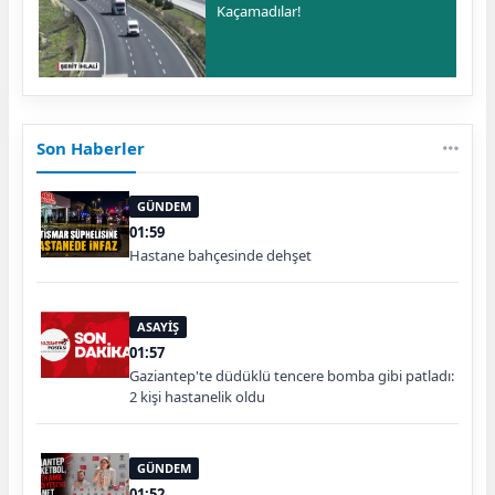
Kaçamadılar!
Son Haberler
GÜNDEM
01:59
Hastane bahçesinde dehşet
ASAYİŞ
01:57
Gaziantep'te düdüklü tencere bomba gibi patladı:
2 kişi hastanelik oldu
GÜNDEM
01:52