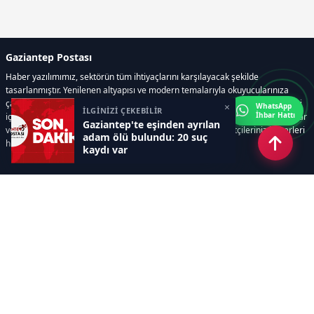
Gaziantep Postası
Haber yazılımımız, sektörün tüm ihtiyaçlarını karşılayacak şekilde
tasarlanmıştır. Yenilenen altyapısı ve modern temalarıyla okuyucularınıza
çağdaş bir deneyim sunar. Sistemimiz, haber sitesinde gerekli tüm modülleri
×
WhatsApp
İLGİNİZİ ÇEKEBİLİR
İhbar Hattı
içerir. Siz içerik üretmeye odaklanırken, yazılımımız zamandan tasarruf sağlar
Gaziantep'te eşinden ayrılan
ve süreçlerinizi kolaylaştırır. Etkili arayüzü sayesinde ziyaretçileriniz haberleri
adam ölü bulundu: 20 suç
hızlı ve keyifle takip edebilir.
kaydı var
Kategoriler
GÜNDEM
EKONOMİ
SİYASET
ASAYİŞ
SPOR
SAĞLIK
EĞİTİM
MAGAZİN
KİTAP
POLİTİKA