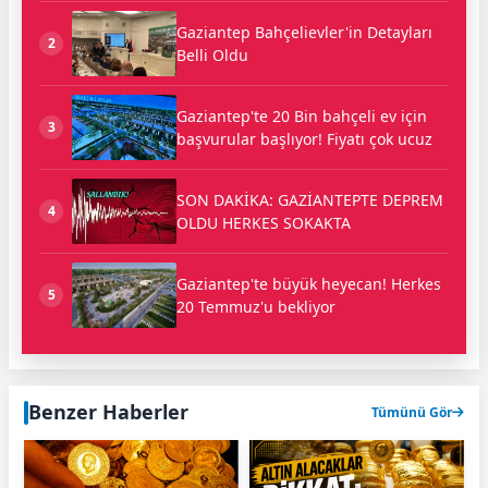
Gaziantep Bahçelievler'in Detayları
2
Belli Oldu
Gaziantep'te 20 Bin bahçeli ev için
3
başvurular başlıyor! Fiyatı çok ucuz
SON DAKİKA: GAZİANTEPTE DEPREM
4
OLDU HERKES SOKAKTA
Gaziantep'te büyük heyecan! Herkes
5
20 Temmuz'u bekliyor
Benzer Haberler
Tümünü Gör