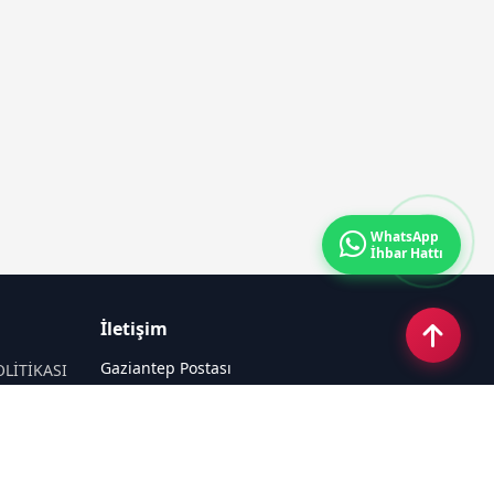
WhatsApp
İhbar Hattı
İletişim
Gaziantep Postası
OLİTİKASI
Güneş Mahallesi 87022 Nolu Sokak No:
44 Şahinbey / GAZİANTEP
Email:
tayfun_antep@hotmail.com