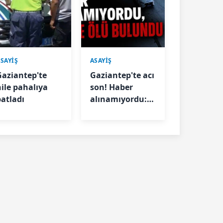
SAYİŞ
ASAYİŞ
Gaziantep'te
Gaziantep'te acı
hile pahalıya
son! Haber
patladı
alınamıyordu:
Ölü bulundu