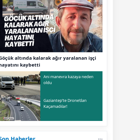
Göçük altında kalarak ağır yaralanan işçi
hayatını kaybetti
Ani manevra kazaya neden
oldu
Gaziantep’te Drone’dan
Kaçamadılar!
Son Haberler