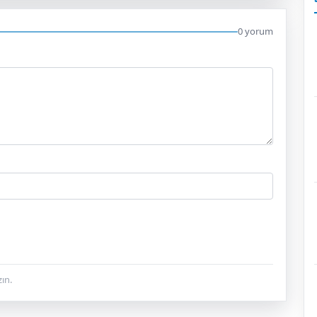
0 yorum
ın.