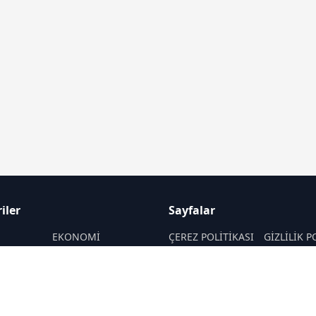
iler
Sayfalar
M
EKONOMİ
ÇEREZ POLİTİKASI
GİZLİLİK P
ASAYİŞ
HAKKIMIZDA
KÜNYE
SAĞLIK
İletişim
MAGAZİN