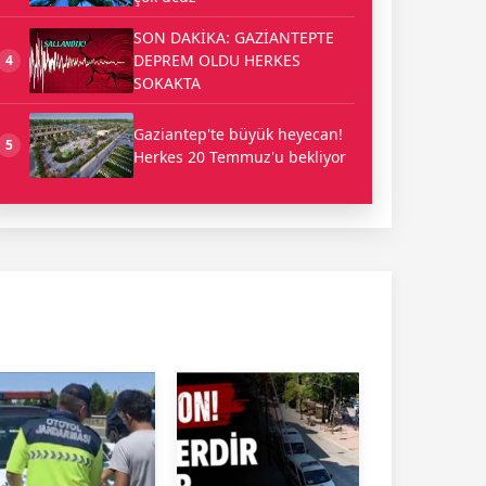
SON DAKİKA: GAZİANTEPTE
DEPREM OLDU HERKES
4
SOKAKTA
Gaziantep'te büyük heyecan!
5
Herkes 20 Temmuz'u bekliyor