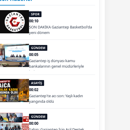
SPOR
00:10
SON DAKİKA Gaziantep Basketbol'da
yeni dönem
GÜNDEM
00:05
Gaziantep iş dünyası kamu
bankalarının genel müdürleriyle
buluştu
ASAYİŞ
00:02
Gaziantep'te acı son: Yaşlı kadın
yangında öldü
GÜNDEM
00:00
Şahin: Gaziantep İçin Acil Destek