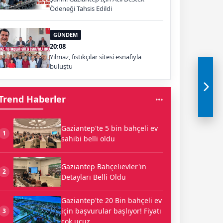
Ödeneği Tahsis Edildi
GÜNDEM
20:08
Yılmaz, fıstıkçılar sitesi esnafıyla
buluştu
Trend Haberler
Gaziantep'te 5 bin bahçeli ev
1
sahibi belli oldu
Gaziantep Bahçelievler'in
2
Detayları Belli Oldu
Gaziantep'te 20 Bin bahçeli ev
için başvurular başlıyor! Fiyatı
3
çok ucuz