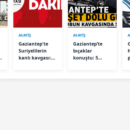
ASAYİŞ
ASAYİŞ
A
Gaziantep'te
Gaziantep’te
Suriyelilerin
bıçaklar
s
kanlı kavgası:
konuştu: 5
Ayrılan eşlerin
yaralı
çocukları görme
kavgası