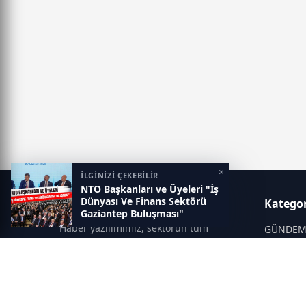
×
İLGİNİZİ ÇEKEBİLİR
NTO Başkanları ve Üyeleri "İş
Dünyası Ve Finans Sektörü
Gaziantep Postası
Kategor
Gaziantep Buluşması"
Programına Katıldı
Haber yazılımımız, sektörün tüm
GÜNDE
ihtiyaçlarını karşılayacak şekilde
SİYASET
tasarlanmıştır. Yenilenen altyapısı ve
modern temalarıyla okuyucularınıza
SPOR
çağdaş bir deneyim sunar. Sistemimiz,
EĞİTİM
haber sitesinde gerekli tüm modülleri