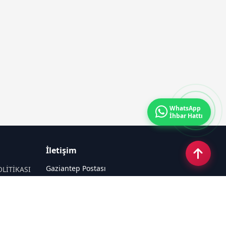
WhatsApp
İhbar Hattı
İletişim
Gaziantep Postası
OLİTİKASI
Güneş Mahallesi 87022 Nolu Sokak No:
44 Şahinbey / GAZİANTEP
Email:
tayfun_antep@hotmail.com