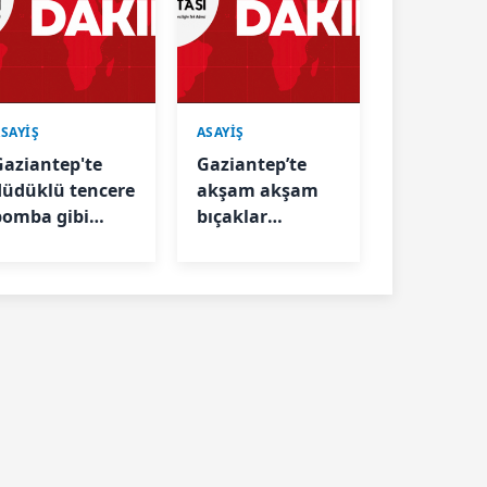
SAYİŞ
ASAYİŞ
Gaziantep'te
Gaziantep’te
düdüklü tencere
akşam akşam
bomba gibi
bıçaklar
atladı: 2 kişi
konuştu: 2 kişi
hastanelik oldu
bıçakla
yaralandı