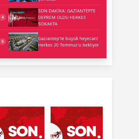
SON DAKİKA: GAZİANTEPTE
DEPREM OLDU HERKES
4
SOKAKTA
Gaziantep'te büyük heyecan!
5
Herkes 20 Temmuz'u bekliyor