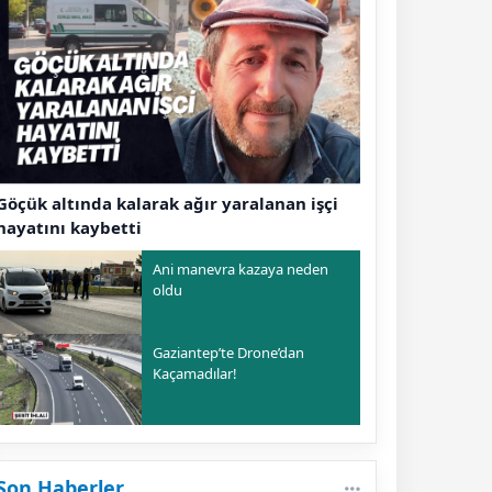
Göçük altında kalarak ağır yaralanan işçi
hayatını kaybetti
Ani manevra kazaya neden
oldu
Gaziantep’te Drone’dan
Kaçamadılar!
Son Haberler