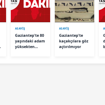
ASAYİŞ
ASAYİŞ
A
Gaziantep'te 80
Gaziantep'te
yaşındaki adam
kaçakçılara göz
yüksekten
açtırılmıyor
düşerek ağır
p
yaralandı