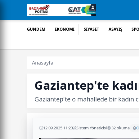
GÜNDEM
EKONOMİ
SİYASET
ASAYİŞ
SP
Anasayfa
Gaziantep'te kad
Gaziantep'te o mahallede bir kadın c
12.09.2025 11:23
Sistem Yöneticisi
32 okuma
O