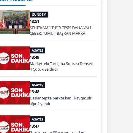
GÜNDEM
13:51
ŞEHİTKAMİL’E BİR TESİS DAHA VALİ
ÇEBER: “UMUT BAŞKAN MARKA
OLDU”
ASAYİŞ
13:49
Marketteki Tartışma Sonrası Dehşet!
4 Çocuk Saldırdı
ASAYİŞ
13:48
Gaziantep’te parkta kanlı kavga: Biri
ağır 2 yaralı
ASAYİŞ
13:47
Gaziantep'te 80 yaşındaki adam