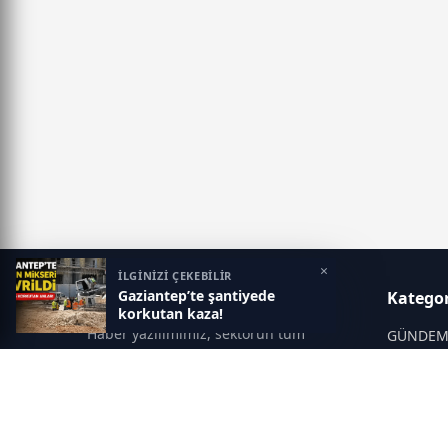
×
İLGİNİZİ ÇEKEBİLİR
Gaziantep’te şantiyede
Gaziantep Postası
Kategor
korkutan kaza!
Haber yazılımımız, sektörün tüm
GÜNDE
ihtiyaçlarını karşılayacak şekilde
SİYASET
tasarlanmıştır. Yenilenen altyapısı ve
modern temalarıyla okuyucularınıza
SPOR
çağdaş bir deneyim sunar. Sistemimiz,
EĞİTİM
haber sitesinde gerekli tüm modülleri