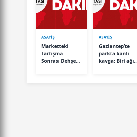
ASAYİŞ
ASAYİŞ
Marketteki
Gaziantep’te
Tartışma
parkta kanlı
Sonrası Dehşet!
kavga: Biri ağır
4 Çocuk Saldırdı
2 yaralı