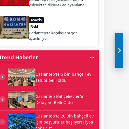
yüksekten düşerek ağır yaralandı
ASAYİŞ
13:44
Gaziantep'te kaçakçılara göz
açtırılmıyor
Trend Haberler
Gaziantep'te 5 bin bahçeli ev
1
sahibi belli oldu
Gaziantep Bahçelievler'in
2
Detayları Belli Oldu
Gaziantep'te 20 Bin bahçeli ev
için başvurular başlıyor! Fiyatı
3
çok ucuz