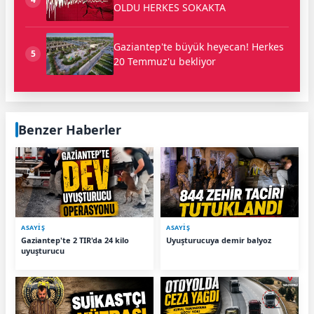
OLDU HERKES SOKAKTA
Gaziantep'te büyük heyecan! Herkes
5
20 Temmuz'u bekliyor
Benzer Haberler
ASAYİŞ
ASAYİŞ
Gaziantep'te 2 TIR'da 24 kilo
Uyuşturucuya demir balyoz
uyuşturucu