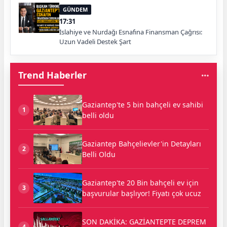
GÜNDEM
17:31
İslahiye ve Nurdağı Esnafına Finansman Çağrısı:
Uzun Vadeli Destek Şart
Trend Haberler
Gaziantep'te 5 bin bahçeli ev sahibi
1
belli oldu
Gaziantep Bahçelievler'in Detayları
2
Belli Oldu
Gaziantep'te 20 Bin bahçeli ev için
3
başvurular başlıyor! Fiyatı çok ucuz
SON DAKİKA: GAZİANTEPTE DEPREM
4