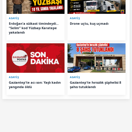
ASAYİŞ
ASAYİŞ
Erdoğan'a süikast timindeydi...
Drone uçtu, kuş uçmadı
“Selim” kod Yüzbaşı Karatepe
yakalandı
ASAYİŞ
ASAYİŞ
Gaziantep'te acı son: Yaşlı kadın
Gaziantep'te hırsızlık şüphelisi 8
yangında öldü
şahıs tutuklandı