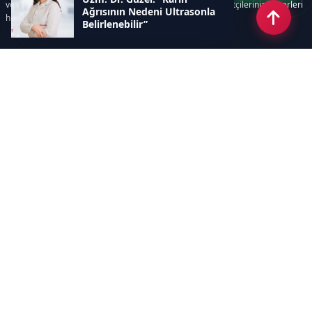
ve süreçlerinizi kolaylaştırır. Etkili arayüzü sayesinde ziyaretçileriniz haberleri
Ağrısının Nedeni Ultrasonla
hızlı ve keyifle takip edebilir.
Belirlenebilir”
Kategoriler
GÜNDEM
EKONOMİ
SİYASET
ASAYİŞ
SPOR
SAĞLIK
EĞİTİM
MAGAZİN
KİTAP
POLİTİKA
DÜNYA
TEKNOLOJİ
KÜLTÜR SANAT
YAŞAM
Sayfalar
ÇEREZ POLİTİKASI
GİZLİLİK POLİTİKASI
HAKKIMIZDA
KÜNYE