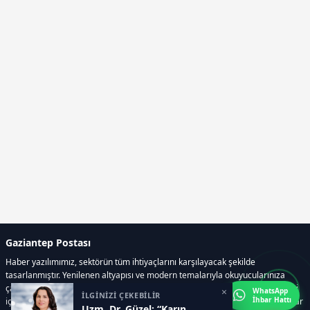
Gaziantep Postası
Haber yazılımımız, sektörün tüm ihtiyaçlarını karşılayacak şekilde
tasarlanmıştır. Yenilenen altyapısı ve modern temalarıyla okuyucularınıza
çağdaş bir deneyim sunar. Sistemimiz, haber sitesinde gerekli tüm modülleri
×
WhatsApp
İLGİNİZİ ÇEKEBİLİR
İhbar Hattı
içerir. Siz içerik üretmeye odaklanırken, yazılımımız zamandan tasarruf sağlar
Uzm. Dr. Güzel: “Karın