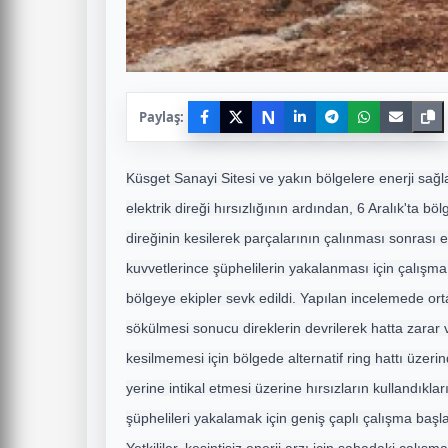
N
Paylaş:
Küsget Sanayi Sitesi ve yakın bölgelere enerji sa
elektrik direği hırsızlığının ardından, 6 Aralık'ta b
direğinin kesilerek parçalarının çalınması sonrası ek
kuvvetlerince şüphelilerin yakalanması için çalışma 
bölgeye ekipler sevk edildi. Yapılan incelemede ort
sökülmesi sonucu direklerin devrilerek hatta zarar v
kesilmemesi için bölgede alternatif ring hattı üzerin
yerine intikal etmesi üzerine hırsızların kullandıkla
şüphelileri yakalamak için geniş çaplı çalışma başlat