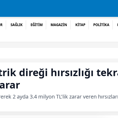
OR
SAĞLIK
EĞİTİM
MAGAZİN
KİTAP
POLİTİKA
rik direği hırsızlığı tek
zarar
rerek 2 ayda 3.4 milyon TL'lik zarar veren hırsızl