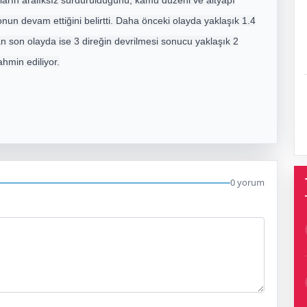
şmaların aralıksız sürdürüldüğünü, kamu düzeni ve altyapı
onun devam ettiğini belirtti. Daha önceki olayda yaklaşık 1.4
nan son olayda ise 3 direğin devrilmesi sonucu yaklaşık 2
ahmin ediliyor.
0 yorum