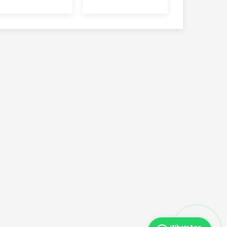
“Selim” kod
Yüzbaşı
Karatepe
yakalandı