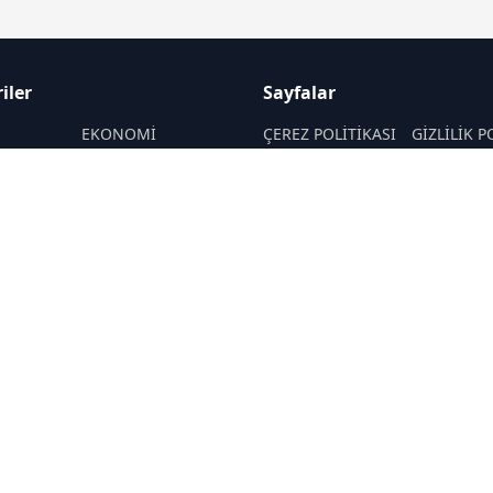
iler
Sayfalar
M
EKONOMİ
ÇEREZ POLİTİKASI
GİZLİLİK P
ASAYİŞ
HAKKIMIZDA
KÜNYE
SAĞLIK
İletişim
MAGAZİN
RSS
Sitemap
POLİTİKA
TEKNOLOJİ
SANAT
YAŞAM