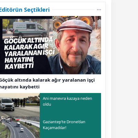
Editörün Seçtikleri
Göçük altında kalarak ağır yaralanan işçi
hayatını kaybetti
Ani manevra kazaya neden
oldu
Gaziantep’te Drone’dan
Kaçamadılar!