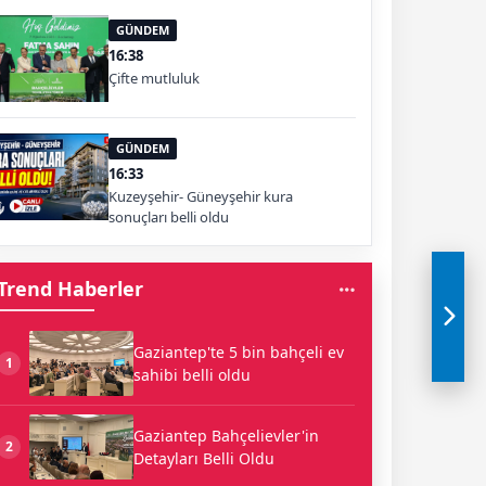
GÜNDEM
16:38
Çifte mutluluk
GÜNDEM
16:33
Kuzeyşehir- Güneyşehir kura
sonuçları belli oldu
Trend Haberler
Gaziantep'te 5 bin bahçeli ev
1
sahibi belli oldu
Gaziantep Bahçelievler'in
2
Detayları Belli Oldu