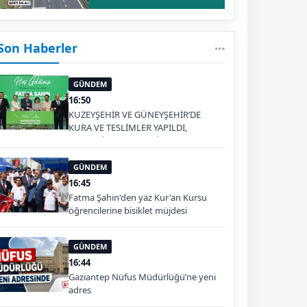
Son Haberler
GÜNDEM
16:50
KUZEYŞEHİR VE GÜNEYŞEHİR’DE
KURA VE TESLİMLER YAPILDI,
BAHÇELİEVLER’DE 5 BİN KONUTUN
TEMELİ ATILDI
GÜNDEM
16:45
Fatma Şahin'den yaz Kur'an Kursu
öğrencilerine bisiklet müjdesi
GÜNDEM
16:44
Gaziantep Nüfus Müdürlüğü’ne yeni
adres