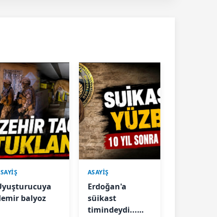
SAYİŞ
ASAYİŞ
Uyuşturucuya
Erdoğan'a
demir balyoz
süikast
timindeydi...