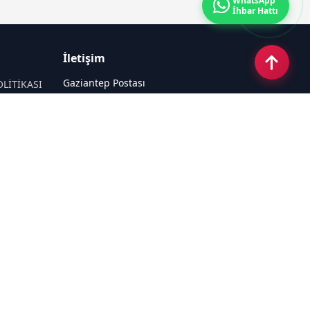
WhatsApp
İhbar Hattı
İletişim
Gaziantep Postası
OLİTİKASI
Güneş Mahallesi 87022 Nolu Sokak No:
44 Şahinbey / GAZİANTEP
Email:
tayfun_antep@hotmail.com
Tel:
05050312727
Sosyal Medya
Haberpaketleri