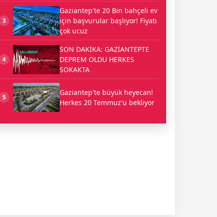
Gaziantep'te 20 Bin bahçeli ev
için başvurular başlıyor! Fiyatı
3
çok ucuz
SON DAKİKA: GAZİANTEPTE
DEPREM OLDU HERKES
4
SOKAKTA
Gaziantep'te büyük heyecan!
5
Herkes 20 Temmuz'u bekliyor