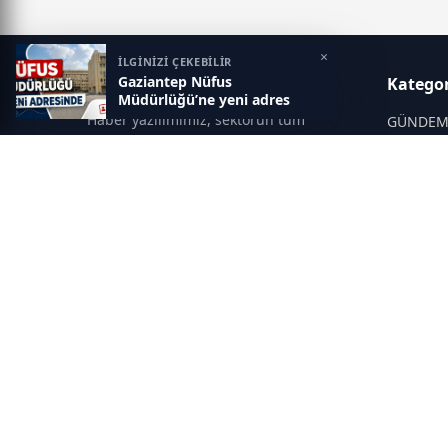
×
İLGİNİZİ ÇEKEBİLİR
Gaziantep Nüfus
Gaziantep Postası
Kategor
Müdürlüğü’ne yeni adres
Haber yazılımımız, sektörün tüm
GÜNDE
ihtiyaçlarını karşılayacak şekilde
SİYASET
tasarlanmıştır. Yenilenen altyapısı ve
modern temalarıyla okuyucularınıza
SPOR
çağdaş bir deneyim sunar. Sistemimiz,
EĞİTİM
haber sitesinde gerekli tüm modülleri
KİTAP
içerir. Siz içerik üretmeye odaklanırken,
yazılımımız zamandan tasarruf sağlar
DÜNYA
ve süreçlerinizi kolaylaştırır. Etkili
KÜLTÜR 
arayüzü sayesinde ziyaretçileriniz
haberleri hızlı ve keyifle takip edebilir.
© 2025 Tüm hakları saklıdır.