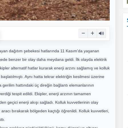
ğlayan dağıtım şebekesi hatlarında 11 Kasım'da yaşanan
ölgede benzer bir olay daha meydana geldi. İlk olayda elektrik
ipler alternatif hatlar kurarak enerji arzını sağlamış ve kolluk
başlatılmıştı. Aynı hatta tekrar elektriğin kesilmesi üzerine
a gerilim hattındaki üç direğin bağlantı elemanlarının
erdiği tespit edildi. Ekipler, enerji arzının tamamen
den geçici enerji akışı sağladı. Kolluk kuvvetlerinin olay
rı aracı bırakarak bölgeden kaçtığı öğrenildi. Kolluk kuvvetleri,
tı.