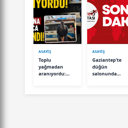
ASAYİŞ
ASAYİŞ
Toplu
Gaziantep'te
yağmadan
düğün
aranıyordu:
salonunda
Polis
zehirlenme: 3
kamerasına
kişi hastanelik
yansıyınca
oldu
yakalandı