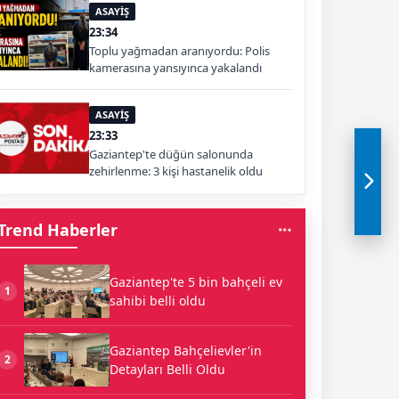
ASAYİŞ
23:34
Toplu yağmadan aranıyordu: Polis
kamerasına yansıyınca yakalandı
ASAYİŞ
23:33
Gaziantep'te düğün salonunda
zehirlenme: 3 kişi hastanelik oldu
Trend Haberler
Gaziantep'te 5 bin bahçeli ev
1
sahibi belli oldu
Gaziantep Bahçelievler'in
2
Detayları Belli Oldu