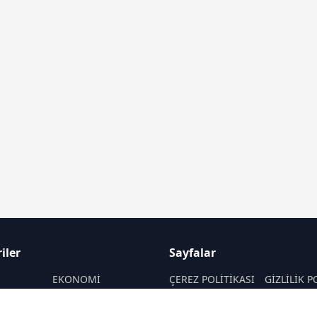
iler
Sayfalar
M
EKONOMİ
ÇEREZ POLİTİKASI
GİZLİLİK P
ASAYİŞ
HAKKIMIZDA
KÜNYE