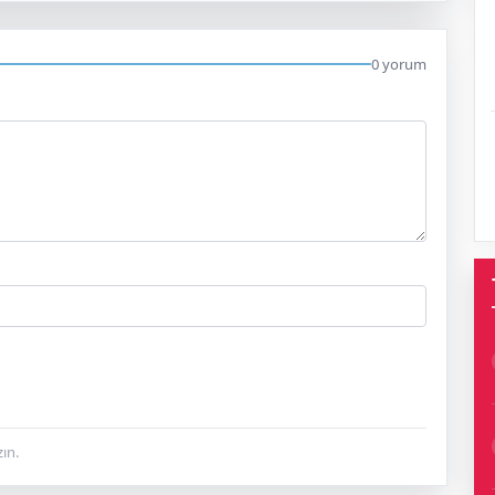
0 yorum
ın.