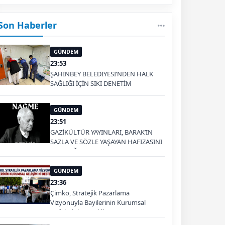
Son Haberler
GÜNDEM
23:53
ŞAHİNBEY BELEDİYESİ’NDEN HALK
SAĞLIĞI İÇİN SIKI DENETİM
GÜNDEM
23:51
GAZİKÜLTÜR YAYINLARI, BARAK’IN
SAZLA VE SÖZLE YAŞAYAN HAFIZASINI
GELECEĞE TAŞIYOR
GÜNDEM
23:36
Çimko, Stratejik Pazarlama
Vizyonuyla Bayilerinin Kurumsal
Gelişimini Destekliyor