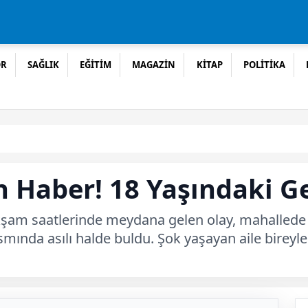
OR
SAĞLIK
EĞİTİM
MAGAZİN
KİTAP
POLİTİKA
n Haber! 18 Yaşındaki Ge
akşam saatlerinde meydana gelen olay, mahallede b
ısmında asılı halde buldu. Şok yaşayan aile birey