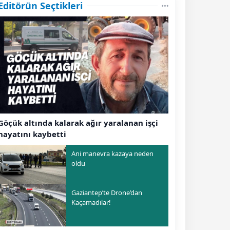
Editörün Seçtikleri
Göçük altında kalarak ağır yaralanan işçi
hayatını kaybetti
Ani manevra kazaya neden
oldu
Gaziantep’te Drone’dan
Kaçamadılar!