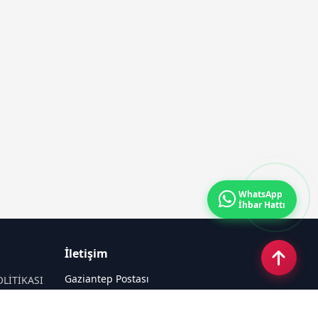
WhatsApp
İhbar Hattı
İletişim
Gaziantep Postası
OLİTİKASI
Güneş Mahallesi 87022 Nolu Sokak No: