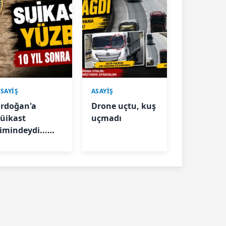
SAYİŞ
ASAYİŞ
Erdoğan'a
Drone uçtu, kuş
süikast
uçmadı
timindeydi...
“Selim” kod
Yüzbaşı
Karatepe
yakalandı