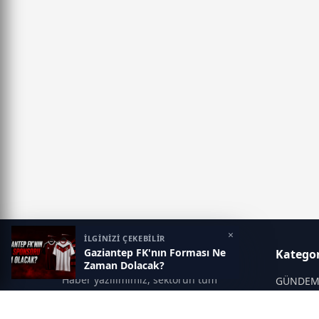
×
İLGİNİZİ ÇEKEBİLİR
Gaziantep FK'nın Forması Ne
Gaziantep Postası
Kategor
Zaman Dolacak?
Haber yazılımımız, sektörün tüm
GÜNDE
ihtiyaçlarını karşılayacak şekilde
SİYASET
tasarlanmıştır. Yenilenen altyapısı ve