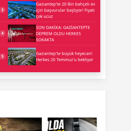
Gaziantep'te 20 Bin bahçeli ev
için başvurular başlıyor! Fiyatı
3
çok ucuz
SON DAKİKA: GAZİANTEPTE
DEPREM OLDU HERKES
4
SOKAKTA
Gaziantep'te büyük heyecan!
5
Herkes 20 Temmuz'u bekliyor