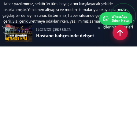
Haber yazılımımız, sektörün tüm ihtiyaçlarını karşılayacak şekilde
tasarlanmıştır. Yenilenen altyapısı ve modern temalarıyla okuyucularınıza
çağdaş bir deneyim sunar. Sistemimiz, haber sitesinde gerekli tüm modülleri
WhatsApp
İhbar Hattı
içerir. Siz içerik üretmeye odaklanırken, yazılımımız zamandan tasarruf sağlar
ve süreçlerinizi kolaylaştırır. Etkili arayüzü sayesinde ziyaretçileriniz haberleri
×
İLGİNİZİ ÇEKEBİLİR
hızlı ve keyifle takip edebilir.
Hastane bahçesinde dehşet
Kategoriler
GÜNDEM
EKONOMİ
SİYASET
ASAYİŞ
SPOR
SAĞLIK
EĞİTİM
MAGAZİN
KİTAP
POLİTİKA
DÜNYA
TEKNOLOJİ
KÜLTÜR SANAT
YAŞAM