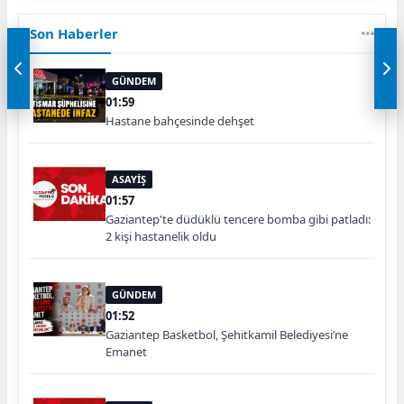
Son Haberler
GÜNDEM
01:59
Hastane bahçesinde dehşet
ASAYİŞ
01:57
Gaziantep'te düdüklü tencere bomba gibi patladı:
2 kişi hastanelik oldu
GÜNDEM
01:52
Gaziantep Basketbol, Şehitkamil Belediyesi’ne
Emanet