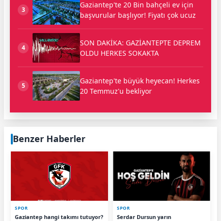
Gaziantep'te 20 Bin bahçeli ev için
3
başvurular başlıyor! Fiyatı çok ucuz
SON DAKİKA: GAZİANTEPTE DEPREM
4
OLDU HERKES SOKAKTA
Gaziantep'te büyük heyecan! Herkes
5
20 Temmuz'u bekliyor
Benzer Haberler
SPOR
SPOR
Gaziantep hangi takımı tutuyor?
Serdar Dursun yarın