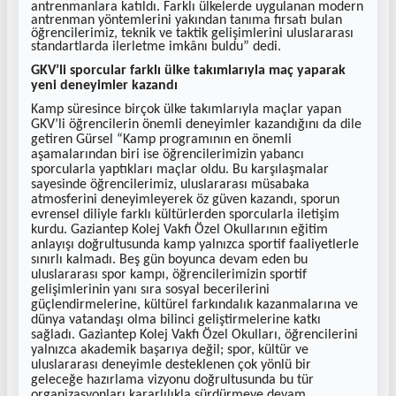
antrenmanlara katıldı. Farklı ülkelerde uygulanan modern
antrenman yöntemlerini yakından tanıma fırsatı bulan
öğrencilerimiz, teknik ve taktik gelişimlerini uluslararası
standartlarda ilerletme imkânı buldu” dedi.
GKV’li sporcular farklı ülke takımlarıyla maç yaparak
yeni deneyimler kazandı
Kamp süresince birçok ülke takımlarıyla maçlar yapan
GKV’li öğrencilerin önemli deneyimler kazandığını da dile
getiren Gürsel “Kamp programının en önemli
aşamalarından biri ise öğrencilerimizin yabancı
sporcularla yaptıkları maçlar oldu. Bu karşılaşmalar
sayesinde öğrencilerimiz, uluslararası müsabaka
atmosferini deneyimleyerek öz güven kazandı, sporun
evrensel diliyle farklı kültürlerden sporcularla iletişim
kurdu. Gaziantep Kolej Vakfı Özel Okullarının eğitim
anlayışı doğrultusunda kamp yalnızca sportif faaliyetlerle
sınırlı kalmadı. Beş gün boyunca devam eden bu
uluslararası spor kampı, öğrencilerimizin sportif
gelişimlerinin yanı sıra sosyal becerilerini
güçlendirmelerine, kültürel farkındalık kazanmalarına ve
dünya vatandaşı olma bilinci geliştirmelerine katkı
sağladı. Gaziantep Kolej Vakfı Özel Okulları, öğrencilerini
yalnızca akademik başarıya değil; spor, kültür ve
uluslararası deneyimle desteklenen çok yönlü bir
geleceğe hazırlama vizyonu doğrultusunda bu tür
organizasyonları kararlılıkla sürdürmeye devam