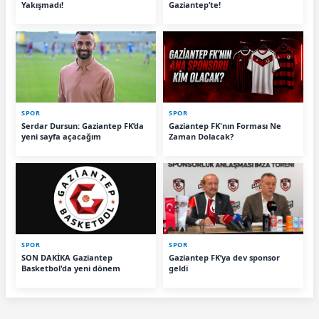
Yakışmadı!
Gaziantep’te!
SPOR
SPOR
Serdar Dursun: Gaziantep FK’da
Gaziantep FK'nın Forması Ne
yeni sayfa açacağım
Zaman Dolacak?
SPOR
SPOR
SON DAKİKA Gaziantep
Gaziantep FK’ya dev sponsor
Basketbol'da yeni dönem
geldi