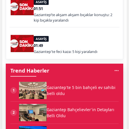
ASAYİŞ
01:51
Gaziantep’te akşam akşam bıçaklar konuştu: 2
kişi bıçakla yaralandı
ASAYİŞ
01:49
Gaziantep'te feci kaza: 5 kişi yaralandı
Trend Haberler
Gaziantep'te 5 bin bahçeli ev sahibi
1
belli oldu
Gaziantep Bahçelievler'in Detayları
2
Belli Oldu